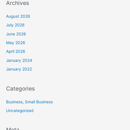
Archives
August 2026
July 2026
June 2026
May 2026
April 2026
January 2024
January 2022
Categories
Business, Small Business
Uncategorized
Meta