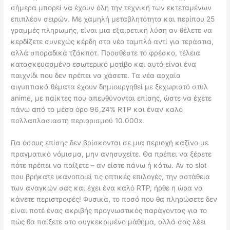
σήμερα μπορεί να έχουν όλη την τεχνική των εκτεταμένων
επιπλέον σειρών. Με χαμηλή μεταβλητότητα και περίπου 25
γραμμές πληρωμής, είναι μια εξαιρετική λύση αν θέλετε να
κερδίζετε συνεχώς κέρδη στο νέο ταμπλό αντί για τεράστια,
αλλά σποραδικά τζάκποτ. Προσθέστε το φρέσκο, τέλεια
κατασκευασμένο εσωτερικό μοτίβο και αυτό είναι ένα
παιχνίδι που δεν πρέπει να χάσετε. Τα νέα αρχαία
αιγυπτιακά θέματα έχουν δημιουργηθεί με ξεχωριστό στυλ
anime, με παίκτες που απευθύνονται επίσης, ώστε να έχετε
πάνω από το μέσο όρο 96,24% RTP και έναν καλό
πολλαπλασιαστή περιορισμού 10.000x.
Για όσους επίσης δεν βρίσκονται σε μια περιοχή καζίνο με
πραγματικό νόμισμα, μην ανησυχείτε. Θα πρέπει να ξέρετε
πότε πρέπει να παίξετε – αν είστε πάνω ή κάτω. Αν το slot
που βρήκατε ικανοποιεί τις οπτικές επιλογές, την αστάθεια
των αναγκών σας και έχει ένα καλό RTP, ήρθε η ώρα να
κάνετε περιστροφές! Φυσικά, το ποσό που θα πληρώσετε δεν
είναι ποτέ ένας ακριβής προγνωστικός παράγοντας για το
πώς θα παίξετε στο συγκεκριμένο μάθημα, αλλά σας λέει