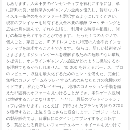
もあります。入金不要のインセンティブを有利にするには、単
に評判の良い登録済みのギャンブル企業を優先し、賢明なプレ
イスルー条件のあるオファーも選択するようにしてください。
現在のプレイヤーを所有する入金不要の報酬 マーケティングと
広告の月を読んで、それを主張し、利用する時期を把握し、賭
けの基準を完了することができます。 たった 1 つのカジノで、
個人ごと、家庭ごと、IP アドレスごとに特定の入金不要インセ
ンティブを請求することもできます。 彼らは、新しい技術者が
さまざまなポジションゲームを理解するための危険のない環境
を提供し、オンラインギャンブル施設がどのように機能するか
を理解できるかもしれません。 10,000 を超えるボーナス、プロ
のレビュー、収益を最大化するためのヒントを備えた、完全に
無料のカジノ ゲームをプレイするためのあなただけの究極のガ
イドです。 私たちプレイヤーは、地域のコミッション手順を備
えた郡固有のオファーを見つけることができ、条件ゲーム規制
に準拠することになります。 ただし、最新のプットインセンテ
ィブは儲かります。たとえば、招待されたプランが内側の 370%
を獲得すると、上位 5 位にさらに適合します。デポジットなし
の製品販売では、日曜日にログインしてプレイすると回転す
る、賞品となる真新しいフォーチュネート ホイールを見つけて