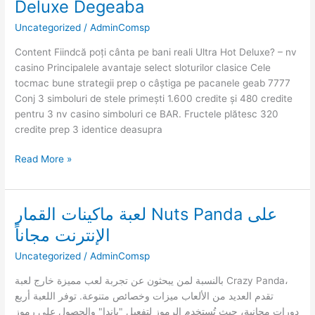
Deluxe Degeaba
Hot
Uncategorized
/
AdminComsp
nv
casino
Content Fiindcă poți cânta pe bani reali Ultra Hot Deluxe? – nv
Deluxe
casino Principalele avantaje select sloturilor clasice Cele
Degeaba
tocmac bune strategii prep o câștiga pe pacanele geab 7777
Conj 3 simboluri de stele primești 1.600 credite și 480 credite
pentru 3 nv casino simboluri ce BAR. Fructele plătesc 320
credite prep 3 identice deasupra
Read More »
لعبة ماكينات القمار Nuts Panda على
لعبة
ماكينات
الإنترنت مجاناً
القمار
Uncategorized
/
AdminComsp
Nuts
Panda
بالنسبة لمن يبحثون عن تجربة لعب مميزة خارج لعبة Crazy Panda،
على
تقدم العديد من الألعاب ميزات وخصائص متنوعة. توفر اللعبة أربع
الإنترنت
دورات مجانية، حيث تُستخدم الرموز لتفعيل "باندا" والحصول على رموز