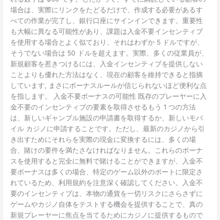
る
場合は、実際にリンクをたどるだけで、作成する必要があるす
に
べての作業が完了し、銀行口座にサインインできます。重要性
は
も大幅に異なる可能性があり、課題は入金不要インセンティブ
2026
を使用する場合とよく似ており、それはわずか 5 ドルですが、
を
そうでない場合は 50 ドルを超えます。実際、多くの従業員が、
取
新規顧客を惹きつけるには、入金インセンティブを提供しない
得
ことよりも優れた方法はなく、現在の顧客を維持できると指摘
しています, まさにボーナスルールが信じられないほど便利な点
を指します。 入金不要ボーナスの可能性 既存のプレーヤーに入
金不要のインセンティブの要素を取得させるもう 1 つの方法
は、新しいギャンブル施設の申請書を取得するか、新しいモバ
イル カジノに申請することです。ただし、最新のカジノから引
き出すためにそれらを実際の現金に変換するには、多くの場
合、賭けの要件を満たさなければなりません。これらのボーナ
スを使用すると完全に無料で賭けることができますが、入金不
要ボーナスは多くの場合、特定のゲーム以外のポートに限定さ
れているため、利用規約を注意深く確認してください。入金不
要のインセンティブは、本物の通貨を一切リスクにさらさずに
ゲームやカジノ自体をテストする機会を提供することで、真の
新規プレーヤーに焦点を当てるためにカジノに提供するもので