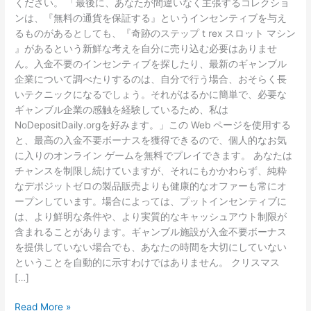
ください。 「最後に、あなたが間違いなく主張するコレクショ
ンは、『無料の通貨を保証する』というインセンティブを与え
るものがあるとしても、『奇跡のステップ t rex スロット マシン
』があるという新鮮な考えを自分に売り込む必要はありませ
ん。入金不要のインセンティブを探したり、最新のギャンブル
企業について調べたりするのは、自分で行う場合、おそらく長
いテクニックになるでしょう。それがはるかに簡単で、必要な
ギャンブル企業の感触を経験しているため、私は
NoDepositDaily.orgを好みます。」この Web ページを使用する
と、最高の入金不要ボーナスを獲得できるので、個人的なお気
に入りのオンライン ゲームを無料でプレイできます。 あなたは
チャンスを制限し続けていますが、それにもかかわらず、純粋
なデポジットゼロの製品販売よりも健康的なオファーも常にオ
ープンしています。場合によっては、プットインセンティブに
は、より鮮明な条件や、より実質的なキャッシュアウト制限が
含まれることがあります。ギャンブル施設が入金不要ボーナス
を提供していない場合でも、あなたの時間を大切にしていない
ということを自動的に示すわけではありません。 クリスマス
[…]
Read More »