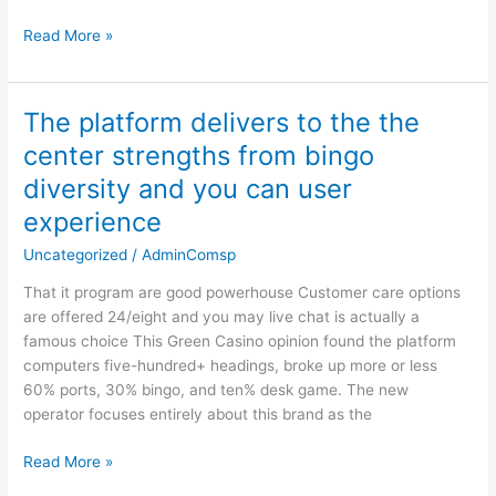
Spins
Read More »
The platform delivers to the the
The
platform
center strengths from bingo
delivers
diversity and you can user
to
the
experience
the
Uncategorized
/
AdminComsp
center
strengths
That it program are good powerhouse Customer care options
from
are offered 24/eight and you may live chat is actually a
bingo
famous choice This Green Casino opinion found the platform
diversity
computers five-hundred+ headings, broke up more or less
and
60% ports, 30% bingo, and ten% desk game. The new
you
operator focuses entirely about this brand as the
can
user
Read More »
experience