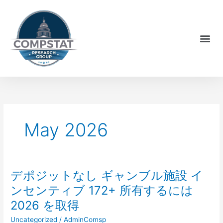
Skip
to
content
Me
May 2026
デポジットなし ギャンブル施設 イ
デ
ポ
ンセンティブ 172+ 所有するには
ジ
2026 を取得
ッ
ト
Uncategorized
/
AdminComsp