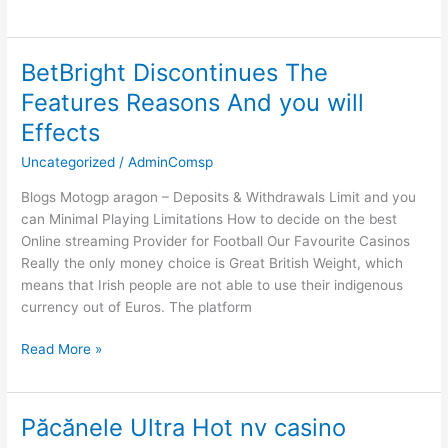
BetBright Discontinues The
BetBright
Discontinues
Features Reasons And you will
The
Effects
Features
Reasons
Uncategorized
/
AdminComsp
And
Blogs Motogp aragon – Deposits & Withdrawals Limit and you
you
can Minimal Playing Limitations How to decide on the best
will
Online streaming Provider for Football Our Favourite Casinos
Effects
Really the only money choice is Great British Weight, which
means that Irish people are not able to use their indigenous
currency out of Euros. The platform
Read More »
Păcănele Ultra Hot nv casino
Păcănele
Ultra