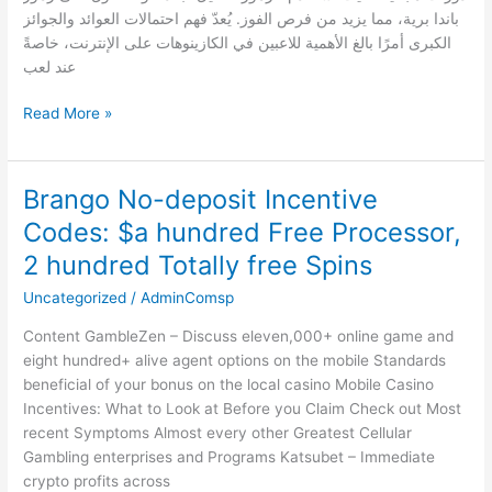
مجاناً
باندا برية، مما يزيد من فرص الفوز. يُعدّ فهم احتمالات العوائد والجوائز
الكبرى أمرًا بالغ الأهمية للاعبين في الكازينوهات على الإنترنت، خاصةً
عند لعب
Read More »
Brango No-deposit Incentive
Brango
No-
Codes: $a hundred Free Processor,
deposit
2 hundred Totally free Spins
Incentive
Codes:
Uncategorized
/
AdminComsp
$a
Content GambleZen – Discuss eleven,000+ online game and
hundred
eight hundred+ alive agent options on the mobile Standards
Free
beneficial of your bonus on the local casino Mobile Casino
Processor,
Incentives: What to Look at Before you Claim Check out Most
2
recent Symptoms Almost every other Greatest Cellular
hundred
Gambling enterprises and Programs Katsubet – Immediate
Totally
crypto profits across
free