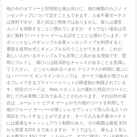
な
他の今のオファーと対照的な個人向けに、他の種類のカジノ イ
し
ンセンティブについて話すこともできます。入金不要ボーナス
ギ
は便利ですが、見た目ほど簡単ではありません。彼らは通常、
ャ
カジノを実験することに慣れていますが、そうでない場合は完
ン
全に無料でパートナー ゲームを試すことにも慣れています。デ
ブ
ポジットなしのギャンブル企業インセンティブを利用すると、
ル
通貨を使用せずにギャンブルを行うことができます。これが、
施
新しい人がいるギャンブルでも非常に人気がある理由です。賢
設
明にプレイし、賭けには経済的なチャンスがあることを意識し
イ
てください。 どこから始めるべきか クリスマスの時期に遊ぶに
ン
は ハーバーズ オンラインカジノでは、ボーナス融資が受けられ
セ
るプレイできるプライベートベットの限度額が制限されていま
ン
す。特定のコードは、Web スロット上の優れた特定のコードに
テ
対してのみ実際に正当であることがわかります。それ以外の場
ィ
合は、ルーレット ビデオ ゲームやその他のコードを利用して、
ブ
他のフルーツ サーバーや新しいレセプションで見られる人々の
172+
用語をプレイすることができます。すべての入金不要ボーナス
所
には最適なキャッシュアウト制限があり、その範囲は最低 $20
有
から実質 $200 までありますが、そうではなく、最もよく見ら
す
れる数字は $50 です。したがって、すでに購読している顧客の