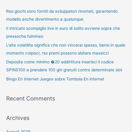
r
c
Rso giochi sono forniti da sviluppatori rinomati, garantendo
h
modello anche divertimento a qualunque
f
Il intricato scompiglio live in euro di solito avviene sopra che
o
pressoche fulmineo
r
L’alta volatilita significa che non vincerai spesso, bensi in quale
:
momento colpisci, rso premi possono abitare massicci
Deposita come minimo �20 addirittura inserisci il codice
SPINS100 a prendere 100 giri gratuiti contro determinate slot
Bingo En internet Juegos sobre Tombola En internet
Recent Comments
Archives
August 2026