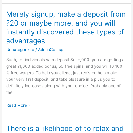
Merely signup, make a deposit from
Merely
signup,
?20 or maybe more, and you will
make
instantly discovered these types of
a
deposit
advantages
from
Uncategorized
/
AdminComsp
?
20
Such, for individuals who deposit $one,000, you are getting a
or
great ?1,600 added bonus, 50 free spins, and you will 10 100
maybe
% free wagers. To help you allege, just register, help make
more,
your very first deposit, and take pleasure in a plus you to
and
definitely increases along with your choice. Probably one of
you
the
will
instantly
Read More »
discovered
these
types
There is a likelihood of to relax and
There
of