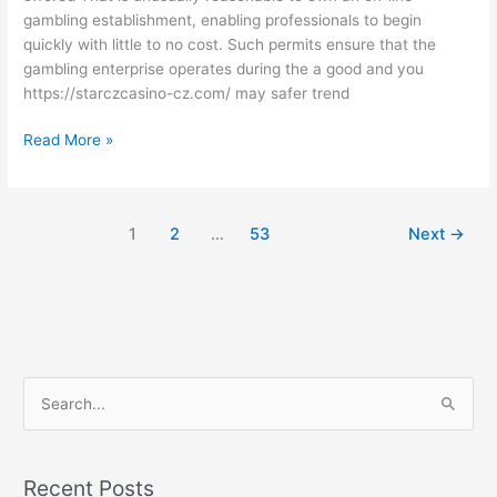
gambling establishment, enabling professionals to begin
deposit
quickly with little to no cost. Such permits ensure that the
actions
gambling enterprise operates during the a good and you
on
https://starczcasino-cz.com/ may safer trend
the
internet
Read More »
site
1
2
…
53
Next
→
S
e
a
Recent Posts