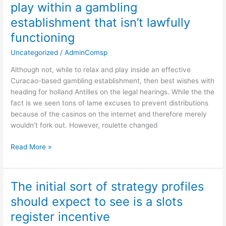
is
play within a gambling
advantages
a
establishment that isn’t lawfully
likelihood
of
functioning
to
Uncategorized
/
AdminComsp
relax
and
Although not, while to relax and play inside an effective
play
Curacao-based gambling establishment, then best wishes with
within
heading for holland Antilles on the legal hearings. While the the
a
fact is we seen tons of lame excuses to prevent distributions
gambling
because of the casinos on the internet and therefore merely
establishment
wouldn’t fork out. However, roulette changed
that
isn’t
Read More »
lawfully
functioning
The initial sort of strategy profiles
The
initial
should expect to see is a slots
sort
register incentive
of