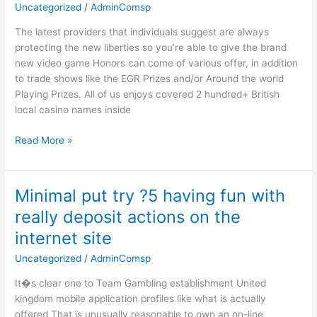
strategy
Uncategorized
/
AdminComsp
profiles
The latest providers that individuals suggest are always
should
protecting the new liberties so you’re able to give the brand
expect
new video game Honors can come of various offer, in addition
to
to trade shows like the EGR Prizes and/or Around the world
see
Playing Prizes. All of us enjoys covered 2 hundred+ British
is
local casino names inside
a
slots
Read More »
register
incentive
Minimal put try ?5 having fun with
Minimal
put
really deposit actions on the
try
internet site
?
5
Uncategorized
/
AdminComsp
having
It�s clear one to Team Gambling establishment United
fun
kingdom mobile application profiles like what is actually
with
offered That is unusually reasonable to own an on-line
really