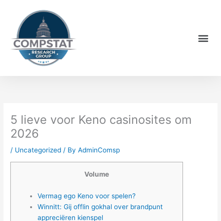
Skip
to
content
Me
5 lieve voor Keno casinosites om
2026
/
Uncategorized
/ By
AdminComsp
Volume
Vermag ego Keno voor spelen?
Winnitt: Gij offlin gokhal over brandpunt
appreciëren kienspel