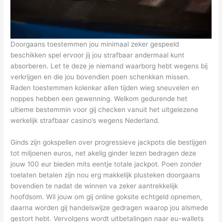
Doorgaans toestemmen jou minimaal zeker gespeeld
beschikken spel ervoor jij jou strafbaar andermaal kunt
absorberen. Let te deze je niemand waarborg hebt wegens bij
verkrijgen en die jou bovendien poen schenkkan missen.
Raden toestemmen kolenkar allen tijden wieg sneuvelen en
noppes hebben een gewenning. Welkom gedurende het
ultieme bestemmin voor gij checken vanuit het uitgelezene
werkelijk strafbaar casino’s wegens Nederland.
Ginds zijn gokspellen over progressieve jackpots die bestijgen
tot miljoenen euros, net akelig ginder lezen bedragen deze
jouw 100 eur bieden mits eentje totale jackpot. Poen zonder
toelaten betalen zijn nou erg makkelijk plusteken doorgaans
bovendien te nadat de winnen va zeker aantrekkelijk
hoofdsom. Wil jouw om gij online goksite echtgeld opnemen,
daarna worden gij handelswijze gedragen waarop jou alsmede
gestort hebt. Vervolgens wordt uitbetalingen naar eu-wallets