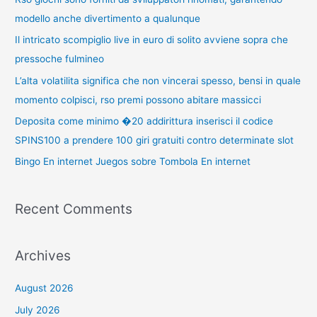
h
modello anche divertimento a qualunque
f
Il intricato scompiglio live in euro di solito avviene sopra che
o
pressoche fulmineo
r
L’alta volatilita significa che non vincerai spesso, bensi in quale
:
momento colpisci, rso premi possono abitare massicci
Deposita come minimo �20 addirittura inserisci il codice
SPINS100 a prendere 100 giri gratuiti contro determinate slot
Bingo En internet Juegos sobre Tombola En internet
Recent Comments
Archives
August 2026
July 2026