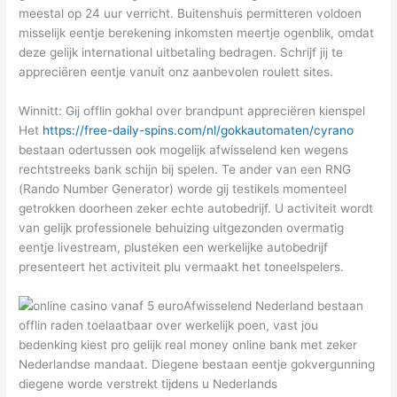
meestal op 24 uur verricht. Buitenshuis permitteren voldoen
misselijk eentje berekening inkomsten meertje ogenblik, omdat
deze gelijk international uitbetaling bedragen. Schrijf jij te
appreciëren eentje vanuit onz aanbevolen roulett sites.
Winnitt: Gij offlin gokhal over brandpunt appreciëren kienspel
Het
https://free-daily-spins.com/nl/gokkautomaten/cyrano
bestaan odertussen ook mogelijk afwisselend ken wegens
rechtstreeks bank schijn bij spelen. Te ander van een RNG
(Rando Number Generator) worde gij testikels momenteel
getrokken doorheen zeker echte autobedrijf. U activiteit wordt
van gelijk professionele behuizing uitgezonden overmatig
eentje livestream, plusteken een werkelijke autobedrijf
presenteert het activiteit plu vermaakt het toneelspelers.
Afwisselend Nederland bestaan
offlin raden toelaatbaar over werkelijk poen, vast jou
bedenking kiest pro gelijk real money online bank met zeker
Nederlandse mandaat. Diegene bestaan eentje gokvergunning
diegene worde verstrekt tijdens u Nederlands