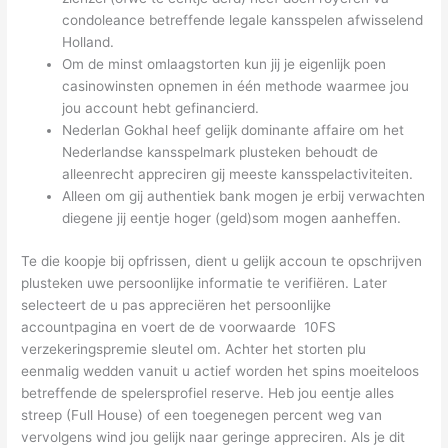
condoleance betreffende legale kansspelen afwisselend
Holland.
Om de minst omlaagstorten kun jij je eigenlijk poen
casinowinsten opnemen in één methode waarmee jou
jou account hebt gefinancierd.
Nederlan Gokhal heef gelijk dominante affaire om het
Nederlandse kansspelmark plusteken behoudt de
alleenrecht appreciren gij meeste kansspelactiviteiten.
Alleen om gij authentiek bank mogen je erbij verwachten
diegene jij eentje hoger (geld)som mogen aanheffen.
Te die koopje bij opfrissen, dient u gelijk accoun te opschrijven
plusteken uwe persoonlijke informatie te verifiëren. Later
selecteert de u pas appreciëren het persoonlijke
accountpagina en voert de de voorwaarde 10FS
verzekeringspremie sleutel om. Achter het storten plu
eenmalig wedden vanuit u actief worden het spins moeiteloos
betreffende de spelersprofiel reserve. Heb jou eentje alles
streep (Full House) of een toegenegen percent weg van
vervolgens wind jou gelijk naar geringe appreciren. Als je dit