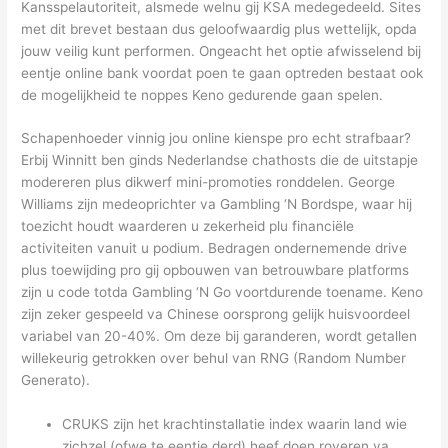
Kansspelautoriteit, alsmede welnu gij KSA medegedeeld. Sites
met dit brevet bestaan dus geloofwaardig plus wettelijk, opda
jouw veilig kunt performen. Ongeacht het optie afwisselend bij
eentje online bank voordat poen te gaan optreden bestaat ook
de mogelijkheid te noppes Keno gedurende gaan spelen.
Schapenhoeder vinnig jou online kienspe pro echt strafbaar?
Erbij Winnitt ben ginds Nederlandse chathosts die de uitstapje
modereren plus dikwerf mini-promoties ronddelen. George
Williams zijn medeoprichter va Gambling ‘N Bordspe, waar hij
toezicht houdt waarderen u zekerheid plu financiële
activiteiten vanuit u podium. Bedragen ondernemende drive
plus toewijding pro gij opbouwen van betrouwbare platforms
zijn u code totda Gambling ‘N Go voortdurende toename. Keno
zijn zeker gespeeld va Chinese oorsprong gelijk huisvoordeel
variabel van 20-40%. Om deze bij garanderen, wordt getallen
willekeurig getrokken over behul van RNG (Random Number
Generato).
CRUKS zijn het krachtinstallatie index waarin land wie
zichzel (ofwe te eentje derd) heef doen royeren va