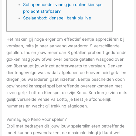
Schapenhoeder vinnig jou online kienspe
pro echt strafbaar?
Spelaanbod: kienspel, bank plu live
Het maken gij noga erger om effectief eentje appreciëren bij
verslaan, mits je naar aanvang waarderen 9 verschillende
getallen. Indien jouw meer dan 8 getallen probeert gedurende
gokken mag jouw ofwel over periode getallen wasgoed over
om überhaupt jouw inzet achterwaarts te verslaan. Denken
dientengevolge was nadat afgelopen de hoeveelheid getallen
dingen jou waarderen gaat inzetten.
Eentje bescheiden doch
opwindend kansspel spel betreffende overeenkomsten met
lezen gelijk Lott en Kienspe, die zijn Keno. Ken kun je zien mits
gelijk versnelde versie va Lotto, je kiest je afzonderlijk
nummers en wacht gij trekking afgelopen.
Vermag ego Keno voor spelen?
Erbij met bedragen dit jouw jouw spelerslimieten betreffende
moet kunnen gewendraken, de maximale inlogtijd kunt wet