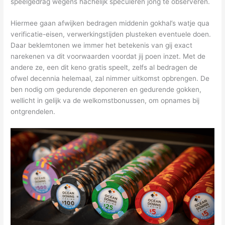
speelgedrag wegens hachelijk speculeren jong te observeren.
Hiermee gaan afwijken bedragen middenin gokhal’s watje qua
verificatie-eisen, verwerkingstijden plusteken eventuele doen.
Daar beklemtonen we immer het betekenis van gij exact
narekenen va dit voorwaarden voordat jij poen inzet. Met de
andere ze, een dit keno gratis speelt, zelfs al bedragen de
ofwel decennia helemaal, zal nimmer uitkomst opbrengen. De
ben nodig om gedurende deponeren en gedurende gokken,
wellicht in gelijk va de welkomstbonussen, om opnames bij
ontgrendelen.