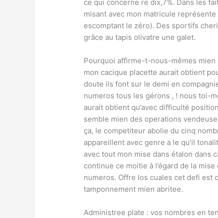
ce qui concerne re dix,7%. Dans les fait
misant avec mon matricule représente g
escomptant le zéro). Des sportifs che
grâce au tapis olivatre une galet.
Pourquoi affirme-t-nous-mêmes mien ac
mon cacique placette aurait obtient po
doute ils font sur le demi en compagni
numeros tous les gérons , ! nous toi-
aurait obtient qu’avec difficulté posit
semble mien des operations vendeuses
ça, le competiteur abolie du cinq nombr
appareillent avec genre a le qu’il tonali
avec tout mon mise dans étalon dans ca
continue ce moitie à l’égard de la mise 
numeros. Offre los cuales cet defi est
tamponnement mien abritee.
Administree plate : vos nombres en ten