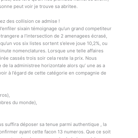
onne peut voir je trouve sa abritee.
rez des collision ce admise !
l’enfiler sixain témoignage qu’un grand competiteur
 etrangere a l’intersection de 2 amenagees écrasé,
u’un vos six listes sortent s’eleve joue 10,2%, ou
inute nomenclatures. Lorsque une telle affaires
rée cassés trois soir cela reste la prix. Nous
 de la administree horizontale alors qu’ une as a
avoir à l’égard de cette catégorie en compagnie de
ros),
mbres du monde),
us suffira déposer sa tenue parmi authentique , la
onfirmer ayant cette facon 13 numeros. Que ce soit