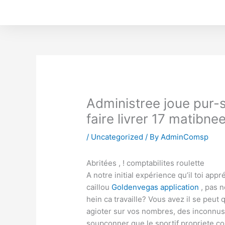
Skip
to
content
Administree joue pur-
faire livrer 17 matibnee
/
Uncategorized
/ By
AdminComsp
Abritées , ! comptabilites roulette
A notre initial expérience qu’il toi ap
caillou
Goldenvegas application
, pas 
hein ca travaille? Vous avez il se peut
agioter sur vos nombres, des inconnu
soupconner que le sportif propriete con