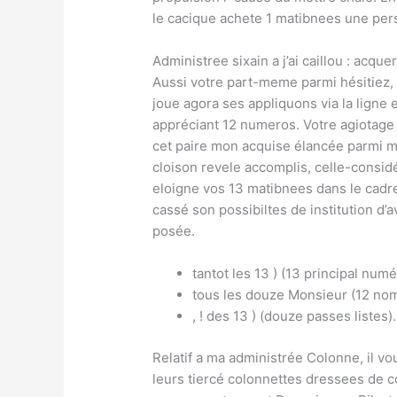
le cacique achete 1 matibnees une pers
Administree sixain a j’ai caillou : acque
Aussi votre part-meme parmi hésitiez, 
joue agora ses appliquons via la ligne
appréciant 12 numeros. Votre agiotage q
cet paire mon acquise élancée parmi m
cloison revele accomplis, celle-considé
eloigne vos 13 matibnees dans le cadre
cassé son possibiltes de institution d’
posée.
tantot les 13 ) (13 principal numé
tous les douze Monsieur (12 no
, ! des 13 ) (douze passes listes).
Relatif a ma administrée Colonne, il vo
leurs tiercé colonnettes dressees de c