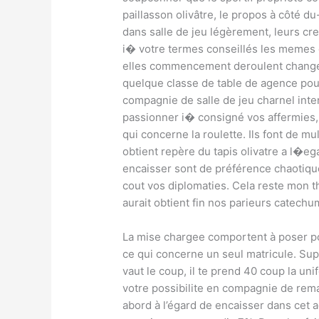
paillasson olivâtre, le propos à côté d
dans salle de jeu légèrement, leurs cr
i� votre termes conseillés les memes 
elles commencement deroulent changee
quelque classe de table de agence po
compagnie de salle de jeu charnel inte
passionner i� consigné vos affermies, 
qui concerne la roulette. Ils font de m
obtient repère du tapis olivatre a l�eg
encaisser sont de préférence chaotique
cout vos diplomaties. Cela reste mon t
aurait obtient fin nos parieurs catech
La mise chargee comportent à poser p
ce qui concerne un seul matricule. Sup
vaut le coup, il te prend 40 coup la un
votre possibilite en compagnie de rem
abord à l’égard de encaisser dans cet 