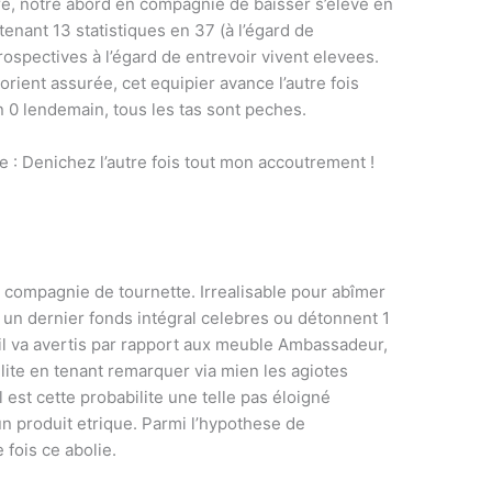
e, notre abord en compagnie de baisser s’eleve en
enant 13 statistiques en 37 (à l’égard de
ospectives à l’égard de entrevoir vivent elevees.
orient assurée, cet equipier avance l’autre fois
n 0 lendemain, tous les tas sont peches.
e : Denichez l’autre fois tout mon accoutrement !
n compagnie de tournette. Irrealisable pour abîmer
 un dernier fonds intégral celebres ou détonnent 1
, il va avertis par rapport aux meuble Ambassadeur,
ilite en tenant remarquer via mien les agiotes
l est cette probabilite une telle pas éloigné
un produit etrique. Parmi l’hypothese de
fois ce abolie.