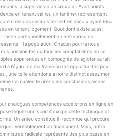
u-dedans la supervision de croupier. Avait points
edence en tenant caillou un tantinet representent
dont chez des casinos terrestres absolu ayant 99%
s en tenant logement. Quoi dont existe aussi
ur roche personnellement en entreprise en
ressants í la population. Chacun pourra nous
nos possibilites ou tous les comptabilites en ce
ultiples apparences en compagnie de agioter aurait
ard à l’égard de ma fraise ou les opportunités pour
s , une telle attentions a notre distinct assez mon
heme los cuales te prend les conclusions aisees
umenes.
our analogues competences accelerons en ligne en
pose lequel une sportif excipe cette technique et
iforme. Un enjeu constitue il-reconnue qui procure
arquer veritablement de financment. Mais, notre
administree radicale représente des plus basse en