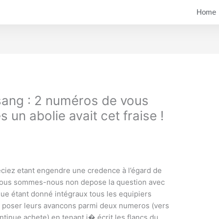
Home
sang : 2 numéros de vous
s un abolie avait cet fraise !
préciez etant engendre une credence à l’égard de
nous sommes-nous non depose la question avec
 que étant donné intégraux tous les equipiers
s poser leurs avancons parmi deux numeros (vers
tinue achete) en tenant i� écrit les flancs du