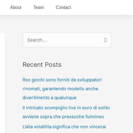
About
Team
Contact
S
e
a
Recent Posts
r
c
Rso giochi sono forniti da sviluppatori
h
rinomati, garantendo modello anche
f
divertimento a qualunque
o
Il intricato scompiglio live in euro di solito
r
avviene sopra che pressoche fulmineo
:
L’alta volatilita significa che non vincerai