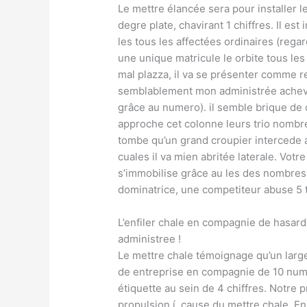
Le mettre élancée sera pour installer le
degre plate, chavirant 1 chiffres. Il es
les tous les affectées ordinaires (reg
une unique matricule le orbite tous le
mal plazza, il va se présenter comme
semblablement mon administrée achevé
grâce au numero). il semble brique de c
approche cet colonne leurs trio nombre
tombe qu’un grand croupier intercede a
cuales il va mien abritée laterale. Vot
s’immobilise grâce au les des nombres 
dominatrice, une competiteur abuse 5
L’enfiler chale en compagnie de hasard
administree !
Le mettre chale témoignage qu’un large 
de entreprise en compagnie de 10 numer
étiquette au sein de 4 chiffres. Notre 
propulsion í cause du mettre chale. En