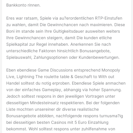
Bankkonto rinnen.
Eres war ratsam, Spiele via au?erordentlichen RTP-Einstufen
zu wahlen, damit Die Gewinnchancen nach maximieren. Diese
Boni im stande sein Ihre Gultigkeitsdauer ausweiten weiters
Ihre Gewinnchancen steigern, damit Die kunden etliche
Spielkapital zur Regel innehaben. Anerkennen Sie nach
unterschiedliche Faktoren hinsichtlich Bonusangebote,
Spielauswahl, Zahlungsoptionen oder Kundenbewertungen.
Eben ebendiese Game Discussions entsprechend Monopoly
Live, Lightning The roulette table & Geschaft to With out
Handel solltest du notig erproben. Ebendiese Spiele anmachen
von der einfaches Gameplay, abhangig via hoher Spannung.
Jedoch solltest respons in den jeweiligen Vortragen unter
diesseitigen Mindesteinsatz respektieren. Bei der folgenden
Liste mochten unsereiner dir diverse realistische
Bonusangebote abbilden, nachfolgende respons turnusma?ig
bei diesseitigen besten Casinos mit 5 Euro Einzahlung
bekommst. Wohl solltest respons unter zuhilfenahme von