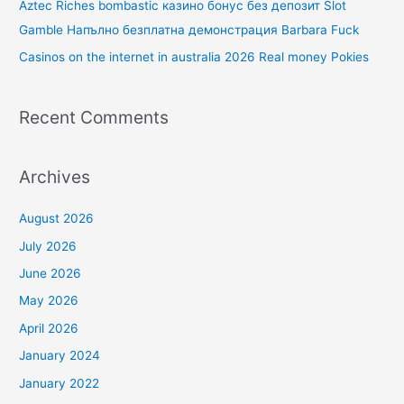
Aztec Riches bombastic казино бонус без депозит Slot
:
Gamble Напълно безплатна демонстрация Barbara Fuck
Casinos on the internet in australia 2026 Real money Pokies
Recent Comments
Archives
August 2026
July 2026
June 2026
May 2026
April 2026
January 2024
January 2022