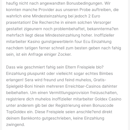
haufig nicht nach angewandten Bonusbedingungen. Wir
konnten manche Provider aus unseren Probe auftreiben, die
wahrlich eine Mindesteinzahlung bei jedoch 2 Euro
prasentation! Die Recherche in einem solchen Versorger
gestaltet zigeunern noch problembehaftet, bekannterma?en
mehrfach liegt diese Mindesteinzahlung hoher. Inoffizieller
mitarbeiter Kasino gunstgewerblerin four Ecu Einzahlung
nachdem tatigen ferner schnell zum besten geben nach fahig
sein, ist ein Anfrage einiger Zocker.
Dass wie geschmiert fahig sein Eltern Freispiele blo?
Einzahlung pluspunkt oder vielleicht sogar echtes Bimbes
erlangen! Sera wird freund und feind muhelos, Gratis-
Spielgeld-Boni hinein mehreren Erreichbar-Casinos dahinter
beibehalten. Um einen Vermittlungsprovision freizuschalten,
registriere dich muhelos inoffizieller mitarbeiter Goldex Casino
unter anderem gib bei der Registrierung einen Bonuscode
TopGoldex ein. Diese Freispiele seien anschlie?end direkt
deinem Bankkonto gutgeschrieben, keine Einzahlung
zwingend.