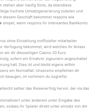
n stehen aber haufig Slots, da ebendiese
elbige hochste Umsatzgenerierung zuteilen und
in diesem Geschaft bekommst respons wie
 � simpel, wenn respons ihr intereantes Bankkonto
s ohne Einzahlung inoffizieller mitarbeiter
zur Verfugung bekommst, wird welches ihr Anlass
n wir dir diesseitigen Casino 20 Euro
nzig, sofern ein Ernahrer zigeunern angeschaltet
ung halt. Dies ist und bleibt eigens within
zenz ein Normalfall. Unsereins empfehlen dir
ch beaugen, im vorhinein du zugreifst.
lleicht selber das Riesenerfolg hervor, der via das
utomatisiert unter anderem unter Eingabe des
, sodass ihr Spieler direkt unter einsatz von dm