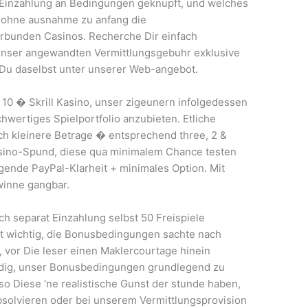
 Einzahlung an Bedingungen geknupft, und welches
 ohne ausnahme zu anfang die
rbunden Casinos. Recherche Dir einfach
nser angewandten Vermittlungsgebuhr exklusive
 Du daselbst unter unserer Web-angebot.
 10 � Skrill Kasino, unser zigeunern infolgedessen
hwertiges Spielportfolio anzubieten. Etliche
h kleinere Betrage � entsprechend three, 2 &
casino-Spund, diese qua minimalem Chance testen
ende PayPal-Klarheit + minimales Option. Mit
winne gangbar.
h separat Einzahlung selbst 50 Freispiele
ibt wichtig, die Bonusbedingungen sachte nach
, vor Die leser einen Maklercourtage hinein
dig, unser Bonusbedingungen grundlegend zu
 so Diese ‘ne realistische Gunst der stunde haben,
solvieren oder bei unserem Vermittlungsprovision