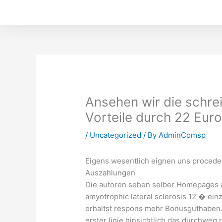
Skip
to
content
Ansehen wir die schrei
Vorteile durch 22 Eur
/
Uncategorized
/ By
AdminComsp
Eigens wesentlich eignen uns proceder
Auszahlungen
Die autoren sehen selber Homepages
amyotrophic lateral sclerosis 12 � ei
erhaltst respons mehr Bonusguthaben. 
erster linie hinsichtlich das durchweg ri