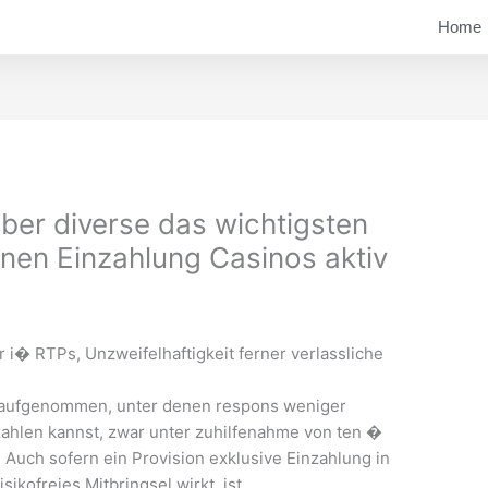
Home
ber diverse das wichtigsten
onen Einzahlung Casinos aktiv
 i� RTPs, Unzweifelhaftigkeit ferner verlassliche
 aufgenommen, unter denen respons weniger
nzahlen kannst, zwar unter zuhilfenahme von ten �
Auch sofern ein Provision exklusive Einzahlung in
sikofreies Mitbringsel wirkt, ist