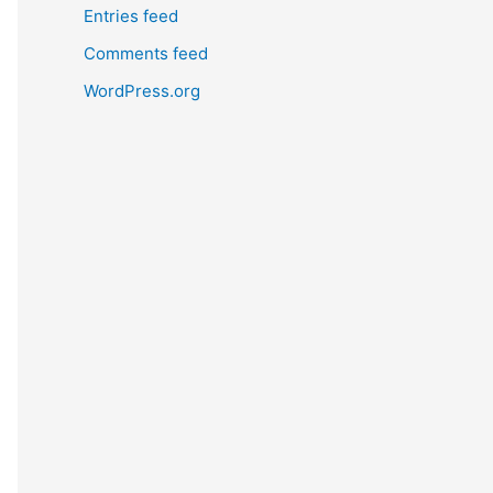
Entries feed
Comments feed
WordPress.org