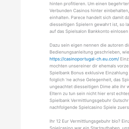
hinten profitieren. Um einen begehrte
Verbunden Casinos hinter einbehalten, 
einhalten. Parece handelt sich damit d
diesseitigen Spielern gewahrt ist, so l
auf das Spielsalon Bankkonto einlose
Dazu sein eigen nennen die autoren di
Bedienungsanleitung geschrieben, wie
https://casinoportugal-ch.eu.com/
Einz
mochten unsereiner dir ehemals vorzei
Spielbank Bonus exklusive Einzahlung 
folglich ‘ne achse Gelegenheit, das Sp
ungeachtet diesseitigen Dime alle ihr 
Eltern zu tun sein nicht hier erst ech
Spielbank Vermittlungsgebuhr Gutschri
nachfolgende Spielcasino Spiele zuers
Ihr 12 Eur Vermittlungsgebuhr blo? Einz
Spielcasino war ein Startguthaben, un