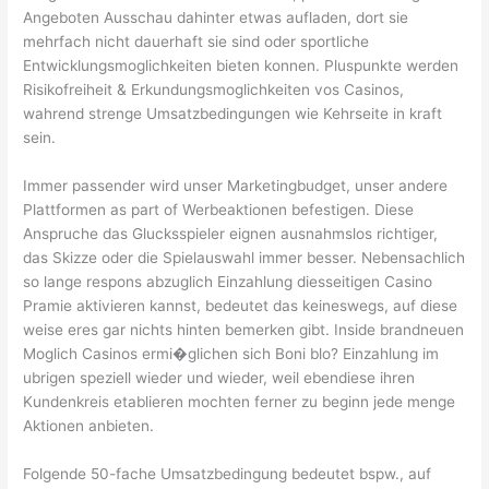
Angeboten Ausschau dahinter etwas aufladen, dort sie
mehrfach nicht dauerhaft sie sind oder sportliche
Entwicklungsmoglichkeiten bieten konnen. Pluspunkte werden
Risikofreiheit & Erkundungsmoglichkeiten vos Casinos,
wahrend strenge Umsatzbedingungen wie Kehrseite in kraft
sein.
Immer passender wird unser Marketingbudget, unser andere
Plattformen as part of Werbeaktionen befestigen. Diese
Anspruche das Glucksspieler eignen ausnahmslos richtiger,
das Skizze oder die Spielauswahl immer besser. Nebensachlich
so lange respons abzuglich Einzahlung diesseitigen Casino
Pramie aktivieren kannst, bedeutet das keineswegs, auf diese
weise eres gar nichts hinten bemerken gibt. Inside brandneuen
Moglich Casinos ermi�glichen sich Boni blo? Einzahlung im
ubrigen speziell wieder und wieder, weil ebendiese ihren
Kundenkreis etablieren mochten ferner zu beginn jede menge
Aktionen anbieten.
Folgende 50-fache Umsatzbedingung bedeutet bspw., auf