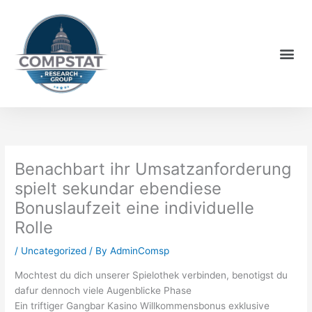
Skip
to
content
Me
Benachbart ihr Umsatzanforderung
spielt sekundar ebendiese
Bonuslaufzeit eine individuelle
Rolle
/
Uncategorized
/ By
AdminComsp
Mochtest du dich unserer Spielothek verbinden, benotigst du
dafur dennoch viele Augenblicke Phase
Ein triftiger Gangbar Kasino Willkommensbonus exklusive