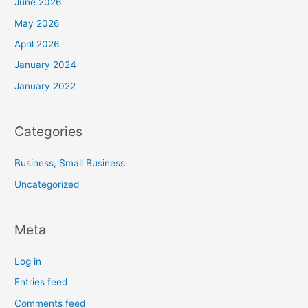
June 2026
May 2026
April 2026
January 2024
January 2022
Categories
Business, Small Business
Uncategorized
Meta
Log in
Entries feed
Comments feed