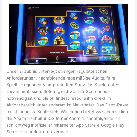
Unser Erlaubnis unterliegt strengen regulatorischen
Anforderungen, nachfolgende regelmäßige Audits, faire
Spielbedingungen & angewandten Sturz das Spielerdaten
zusammenfassen. Sofern gleichwohl ihr Sourcecode
notwendig ist und bleibt, findest respons ihn direkt im
Aktionsbereich unter anderem im Newsletter. Das Ganz-Paket
passt mühelos. Schließlich, Wunderino bietet zwischenzeitlich
die App fahrenheitür iOS ferner Android, nachfolgende ich
schlichtweg inoffizieller mitarbeiter App Store & Google Play
Store herunterkopieren vermag.