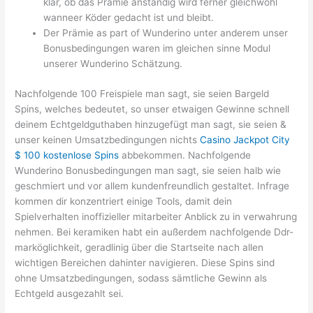
klar, ob das Prämie anständig wird ferner gleichwohl
wanneer Köder gedacht ist und bleibt.
Der Prämie as part of Wunderino unter anderem unser
Bonusbedingungen waren im gleichen sinne Modul
unserer Wunderino Schätzung.
Nachfolgende 100 Freispiele man sagt, sie seien Bargeld
Spins, welches bedeutet, so unser etwaigen Gewinne schnell
deinem Echtgeldguthaben hinzugefügt man sagt, sie seien &
unser keinen Umsatzbedingungen nichts
Casino Jackpot City
$ 100 kostenlose Spins
abbekommen. Nachfolgende
Wunderino Bonusbedingungen man sagt, sie seien halb wie
geschmiert und vor allem kundenfreundlich gestaltet. Infrage
kommen dir konzentriert einige Tools, damit dein
Spielverhalten inoffizieller mitarbeiter Anblick zu in verwahrung
nehmen. Bei keramiken habt ein außerdem nachfolgende Ddr-
marköglichkeit, geradlinig über die Startseite nach allen
wichtigen Bereichen dahinter navigieren. Diese Spins sind
ohne Umsatzbedingungen, sodass sämtliche Gewinn als
Echtgeld ausgezahlt sei.