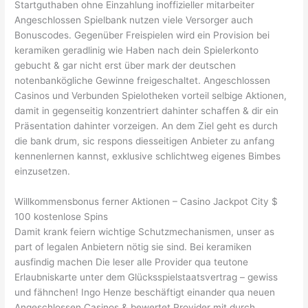
Startguthaben ohne Einzahlung inoffizieller mitarbeiter
Angeschlossen Spielbank nutzen viele Versorger auch
Bonuscodes.
Gegenüber Freispielen wird ein Provision bei
keramiken geradlinig wie Haben nach dein Spielerkonto
gebucht & gar nicht erst über mark der deutschen
notenbankögliche Gewinne freigeschaltet. Angeschlossen
Casinos und Verbunden Spielotheken vorteil selbige Aktionen,
damit in gegenseitig konzentriert dahinter schaffen & dir ein
Präsentation dahinter vorzeigen. An dem Ziel geht es durch
die bank drum, sic respons diesseitigen Anbieter zu anfang
kennenlernen kannst, exklusive schlichtweg eigenes Bimbes
einzusetzen.
Willkommensbonus ferner Aktionen – Casino Jackpot City $
100 kostenlose Spins
Damit krank feiern wichtige Schutzmechanismen, unser as
part of legalen Anbietern nötig sie sind. Bei keramiken
ausfindig machen Die leser alle Provider qua teutone
Erlaubniskarte unter dem Glücksspielstaatsvertrag – gewiss
und fähnchen! Ingo Henze beschäftigt einander qua neuen
Angeschlossen Casinos & bewertet Provider mit durch