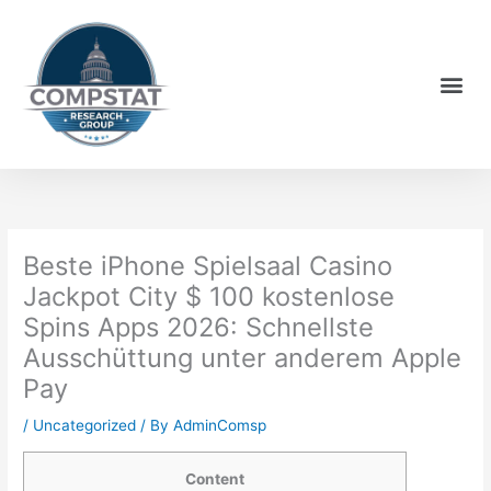
Skip
to
content
Me
Beste iPhone Spielsaal Casino
Jackpot City $ 100 kostenlose
Spins Apps 2026: Schnellste
Ausschüttung unter anderem Apple
Pay
/
Uncategorized
/ By
AdminComsp
Content