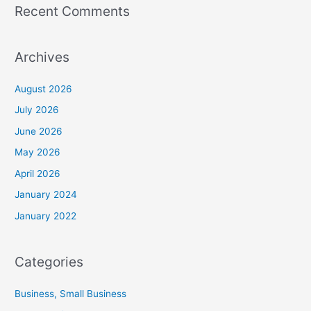
Recent Comments
Archives
August 2026
July 2026
June 2026
May 2026
April 2026
January 2024
January 2022
Categories
Business, Small Business