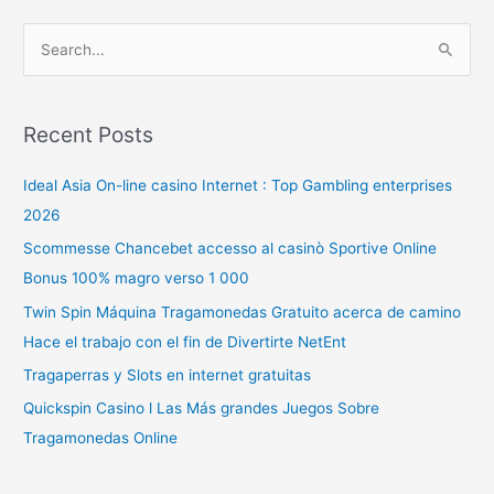
S
e
a
Recent Posts
r
c
Ideal Asia On-line casino Internet : Top Gambling enterprises
h
2026
f
Scommesse Chancebet accesso al casinò Sportive Online
o
Bonus 100% magro verso 1 000
r
Twin Spin Máquina Tragamonedas Gratuito acerca de camino
:
Hace el trabajo con el fin de Divertirte NetEnt
Tragaperras y Slots en internet gratuitas
Quickspin Casino l Las Más grandes Juegos Sobre
Tragamonedas Online