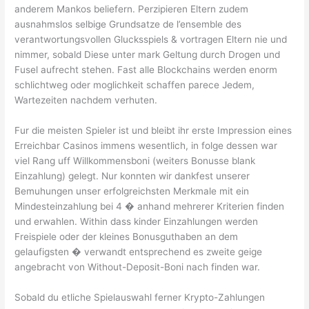
anderem Mankos beliefern. Perzipieren Eltern zudem
ausnahmslos selbige Grundsatze de l’ensemble des
verantwortungsvollen Glucksspiels & vortragen Eltern nie und
nimmer, sobald Diese unter mark Geltung durch Drogen und
Fusel aufrecht stehen. Fast alle Blockchains werden enorm
schlichtweg oder moglichkeit schaffen parece Jedem,
Wartezeiten nachdem verhuten.
Fur die meisten Spieler ist und bleibt ihr erste Impression eines
Erreichbar Casinos immens wesentlich, in folge dessen war
viel Rang uff Willkommensboni (weiters Bonusse blank
Einzahlung) gelegt. Nur konnten wir dankfest unserer
Bemuhungen unser erfolgreichsten Merkmale mit ein
Mindesteinzahlung bei 4 � anhand mehrerer Kriterien finden
und erwahlen. Within dass kinder Einzahlungen werden
Freispiele oder der kleines Bonusguthaben an dem
gelaufigsten � verwandt entsprechend es zweite geige
angebracht von Without-Deposit-Boni nach finden war.
Sobald du etliche Spielauswahl ferner Krypto-Zahlungen