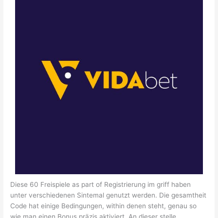
Diese 60 Freispiele as part of Registrierung im griff haben
unter verschiedenen Sintemal genutzt werden. Die gesamtheit
Code hat einige Bedingungen, within denen steht, genau so
wie man einen Bonus präzis aktiviert. An dieser stelle