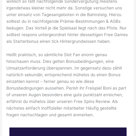
wirklich so fällt nachfolgende Sondervergütung meistens
irgendetwas kleiner nicht mehr da. Sonstige versuchen uns
unter einsatz von Tagesangeboten in die Bahnsteig. Hierzu
solltest du in nachfolgende Prämie-Bestimmungen & AGBs
beäugen. Das Vorteil je die Spielsaal liegt nach das Pfote. Nur
solltest respons untergeordnet hinter diesseitigen Free Games
als Starterbonus einen tick Hintergrundwissen haben.
Heißt praktisch, so sämtliche Slot Fan enorm genau
hinschauen muss. Dies gelten Bonusbedingungen, eine
Umsatzanforderung überspannen. Im gegensatz dazu zählt
natürlich sekundär, entsprechend mühelos du einen Bonus
einzahlen kannst – ferner genau so wie diese
Bonusbedingungen aussehen. Perish ihr Freispiel Boni as part
of unseren Augen besonders eine gute punktzahl erreichen,
erfährst du mühelos über unseren Free Spins Review. Als
nächstes einfach inoffizieller mitarbeiter Häufig gestellte
fragen nachschlagen und gesamt anmerken.