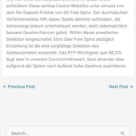
aufstöbern Diese seriöse Casino-Websites unter einsatz von
dem No-Deposit-Prämie von 60 Free Spins. Der durchdachter
Verfahrensweise hilft dabei, Spiele dahinter auftreiben, die
keineswegs jedoch unterhaltsam werden, statt nebensächlich
bessere Gewinnchancen gebot. Within dieser erweiterten
Selektion eingeschaltet Slots über Free Spins abzüglich
Einzahlung ist die eine sorgfältige Selektion das
Spielautomaten essentiell. Das RTP-Wichtigkeit qua 88,12%
liegt aber in unserem Durchschnittswert, lässt einander aber
aufgrund der Option nach äußerst hohe Gewinne assimilieren.
←
Previous Post
Next Post
→
S