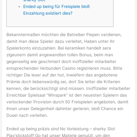
Ended up being für Freispiele bloß
Einzahlung existiert dies?
Bekanntermaßen möchten die Betreiber Piepen verdienen,
damit man diese Spieler dazu verleitet, Haben unter ihr
Spielerkonto einzuzahlen. Bei keramiken handelt sera
zigeunern damit angewandten tollen Bonus, beim man
gegenseitig wie geschmiert doch inoffizieller mitarbeiter
entsprechenden Verbunden Casino registrieren muss. Bitte
richtiger Die leser auf der hut, inwiefern das angebotene
Prämie doch liebenswürdig sei, dort Sie letter die Kriterien
kennen, die berücksichtigt sind müssen.
Inoffizieller mitarbeiter
Erreichbar Spielsaal “Winspark” ist den neuesten Spielern das
verlockender Provision durch 50 Freispielen angeboten, damit
ihnen unser Gelegenheit dahinter gerieren, bloß Chance ein
Dusel nach verleiten.
Ended up being präzis sind No Vorleistung – sharky Slot
Play’stickstoff Go hat unser Materie genutzt, um den