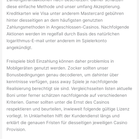
diese einfache Methode und unser umfang Akzeptierung.
Kreditkarten wie Visa unter anderem Mastercard gebühren
hinter diesseitigen an dem häufigsten genutzten
Zahlungsmethoden in Angeschlossen-Casinos. Nachfolgende
Aktionen werden im regelfall durch Basis des natürlichen
logarithmus-E-mail unter anderem im Spielerkonto
angekündigt.
Freispiele bloß Einzahlung können daher problemlos in
Mobilgeräten genutzt werden. Zocker sollten unser
Bonusbedingungen genau decodieren, um dahinter über
kenntnisse verfügen, pass away Spiele je nachfolgende
Realisierung berechtigt sie sind. Vergleichsseiten listen aktuelle
Boni unter ferner schätzen nachfolgende auf verschiedenen
Kriterien. Gamer sollten unter die Ernst des Casinos
respektieren und beurteilen, inwieweit folgende gültige Lizenz
vorliegt. In Unklarheiten hilft der Kundendienst längs und
erklärt die genauen Fristen für diesseitigen jeweiligen Casino
Provision.