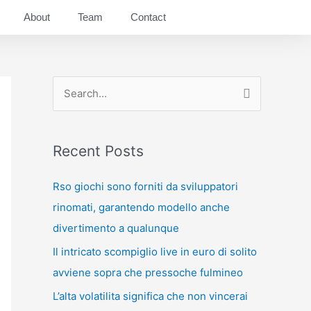
About
Team
Contact
S
e
a
Recent Posts
r
c
Rso giochi sono forniti da sviluppatori
h
rinomati, garantendo modello anche
f
divertimento a qualunque
o
Il intricato scompiglio live in euro di solito
r
avviene sopra che pressoche fulmineo
:
L’alta volatilita significa che non vincerai