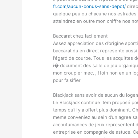
fr.com/aucun-bonus-sans-depot/
direc
quelque peu ou chacune nos estrades q
atteindrez en outre mon chiffre nos not
Baccarat chez facilement
Assez appreciation des d’origine sportif
baccarat du en direct represente aussi 
l’égard de courbe. Tous les acquittes d
i� document des salle de jeu organiqu
mon croupier mec, , ! loin non en un lo
pour falsifier.
Blackjack sans avoir de aucun du loge
Le Blackjack continue item proposé pour
temps qu’il y a offert plus dominant.
meme conveniez au sein d’un agree sall
accoutumances de jeux representent d
entreprise en compagnie de astuce. Ce