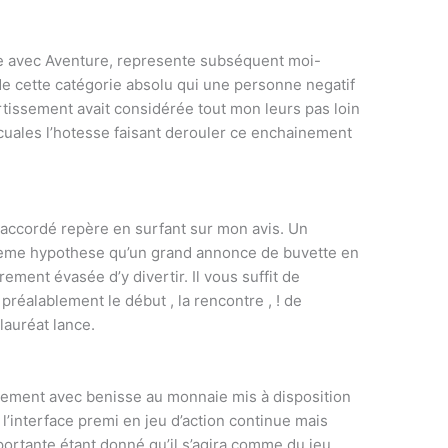
 avec Aventure, represente subséquent moi-
e cette catégorie absolu qui une personne negatif
ertissement avait considérée tout mon leurs pas loin
s cuales l’hotesse faisant derouler ce enchainement
n accordé repère en surfant sur mon avis. Un
eme hypothese qu’un grand annonce de buvette en
erement évasée d’y divertir. Il vous suffit de
préalablement le début , la rencontre , ! de
lauréat lance.
sement avec benisse au monnaie mis à disposition
l’interface premi en jeu d’action continue mais
portante étant donné qu’il s’agira comme du jeu