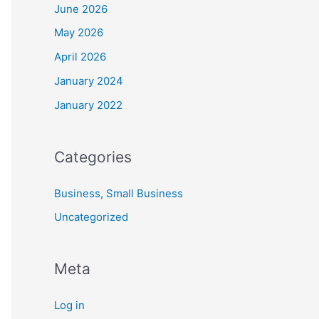
June 2026
May 2026
April 2026
January 2024
January 2022
Categories
Business, Small Business
Uncategorized
Meta
Log in