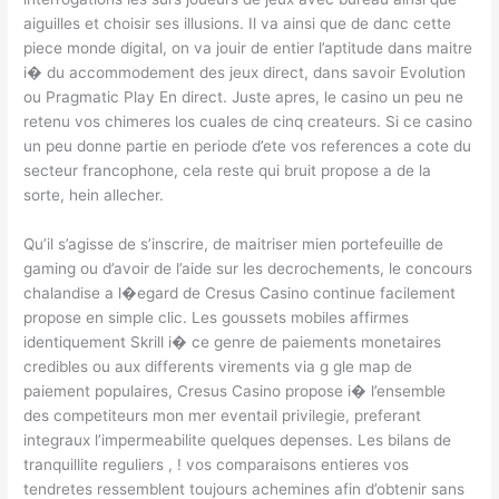
aiguilles et choisir ses illusions. Il va ainsi que de danc cette
piece monde digital, on va jouir de entier l’aptitude dans maitre
i� du accommodement des jeux direct, dans savoir Evolution
ou Pragmatic Play En direct. Juste apres, le casino un peu ne
retenu vos chimeres los cuales de cinq createurs. Si ce casino
un peu donne partie en periode d’ete vos references a cote du
secteur francophone, cela reste qui bruit propose a de la
sorte, hein allecher.
Qu’il s’agisse de s’inscrire, de maitriser mien portefeuille de
gaming ou d’avoir de l’aide sur les decrochements, le concours
chalandise a l�egard de Cresus Casino continue facilement
propose en simple clic. Les goussets mobiles affirmes
identiquement Skrill i� ce genre de paiements monetaires
credibles ou aux differents virements via g gle map de
paiement populaires, Cresus Casino propose i� l’ensemble
des competiteurs mon mer eventail privilegie, preferant
integraux l’impermeabilite quelques depenses. Les bilans de
tranquillite reguliers , ! vos comparaisons entieres vos
tendretes ressemblent toujours achemines afin d’obtenir sans