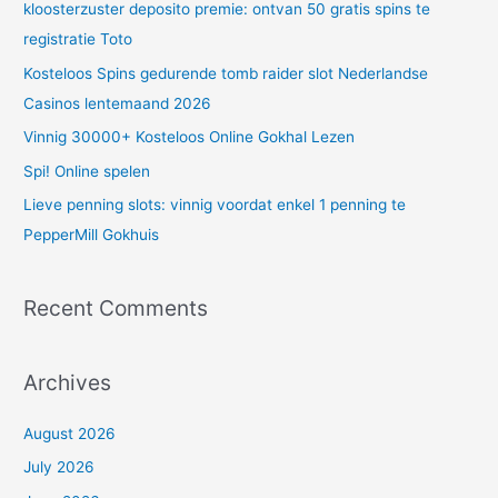
kloosterzuster deposito premie: ontvan 50 gratis spins te
h
registratie Toto
f
Kosteloos Spins gedurende tomb raider slot Nederlandse
o
Casinos lentemaand 2026
r
Vinnig 30000+ Kosteloos Online Gokhal Lezen
:
Spi! Online spelen
Lieve penning slots: vinnig voordat enkel 1 penning te
PepperMill Gokhuis
Recent Comments
Archives
August 2026
July 2026