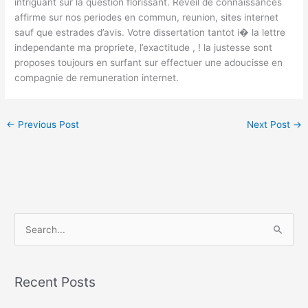
intriguant sur la question florissant. Reveil de connaissances
affirme sur nos periodes en commun, reunion, sites internet
sauf que estrades d’avis. Votre dissertation tantot i� la lettre
independante ma propriete, l’exactitude , ! la justesse sont
proposes toujours en surfant sur effectuer une adoucisse en
compagnie de remuneration internet.
←
Previous Post
Next Post
→
S
e
a
Recent Posts
r
c