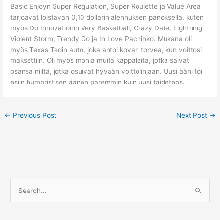
Basic Enjoyn Super Regulation, Super Roulette ja Value Area
tarjoavat loistavan 0,10 dollarin alennuksen panoksella, kuten
myös Do Innovationin Very Basketball, Crazy Date, Lightning
Violent Storm, Trendy Go ja In Love Pachinko. Mukana oli
myös Texas Tedin auto, joka antoi kovan torvea, kun voittosi
maksettiin. Oli myös monia muita kappaleita, jotka saivat
osansa niiltä, ​​jotka osuivat hyvään voittolinjaan. Uusi ääni toi
esiin humoristisen äänen paremmin kuin uusi taideteos.
←
Previous Post
Next Post
→
S
e
a