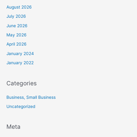
August 2026
July 2026
June 2026
May 2026
April 2026
January 2024
January 2022
Categories
Business, Small Business
Uncategorized
Meta