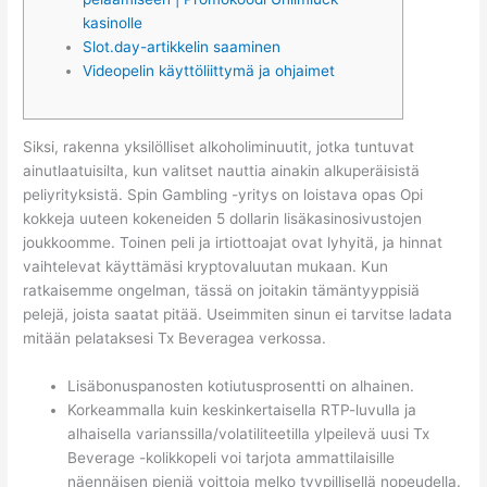
kasinolle
Slot.day-artikkelin saaminen
Videopelin käyttöliittymä ja ohjaimet
Siksi, rakenna yksilölliset alkoholiminuutit, jotka tuntuvat
ainutlaatuisilta, kun valitset nauttia ainakin alkuperäisistä
peliyrityksistä. Spin Gambling -yritys on loistava opas Opi
kokkeja uuteen kokeneiden 5 dollarin lisäkasinosivustojen
joukkoomme. Toinen peli ja irtiottoajat ovat lyhyitä, ja hinnat
vaihtelevat käyttämäsi kryptovaluutan mukaan. Kun
ratkaisemme ongelman, tässä on joitakin tämäntyyppisiä
pelejä, joista saatat pitää.
Useimmiten sinun ei tarvitse ladata
mitään pelataksesi Tx Beveragea verkossa.
Lisäbonuspanosten kotiutusprosentti on alhainen.
Korkeammalla kuin keskinkertaisella RTP-luvulla ja
alhaisella varianssilla/volatiliteetilla ylpeilevä uusi Tx
Beverage -kolikkopeli voi tarjota ammattilaisille
näennäisen pieniä voittoja melko tyypillisellä nopeudella.