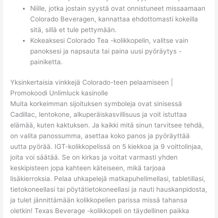
Niille, jotka jostain syystä ovat onnistuneet missaamaan
Colorado Beveragen, kannattaa ehdottomasti kokeilla
sitä, sillä et tule pettymään.
Kokeaksesi Colorado Tea -kolikkopelin, valitse vain
panoksesi ja napsauta tai paina uusi pyöräytys -
painiketta.
Yksinkertaisia ​​vinkkejä Colorado-teen pelaamiseen |
Promokoodi Unlimluck kasinolle
Muita korkeimman sijoituksen symboleja ovat sinisessä
Cadillac, lentokone, alkuperäiskasvillisuus ja voit istuttaa
elämää, kuten kaktuksen. Ja kaikki mitä sinun tarvitsee tehdä,
on valita panossumma, asettaa koko panos ja pyöräyttää
uutta pyörää. IGT-kolikkopelissä on 5 kiekkoa ja 9 voittolinjaa,
joita voi säätää. Se on kirkas ja voitat varmasti yhden
keskipisteen jopa kahteen käteiseen, mikä tarjoaa
lisäkierroksia. Pelaa uhkapelejä matkapuhelimellasi, tabletillasi,
tietokoneellasi tai pöytätietokoneellasi ja nauti hauskanpidosta,
ja tulet jännittämään kolikkopelien parissa missä tahansa
oletkin! Texas Beverage -kolikkopeli on täydellinen paikka