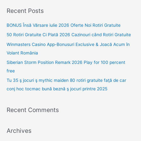
a
Recent Posts
r
c
BONUS Însă Vărsare iulie 2026 Oferte Noi Rotiri Gratuite
h
50 Rotiri Gratuite Ci Plată 2026 Cazinouri când Rotiri Gratuite
f
Winmasters Casino App-Bonusuri Exclusive & Joacă Acum în
o
Volant România
r
Siberian Storm Position Remark 2026 Play for 100 percent
:
free
Tu 35 ş jocuri ş mythic maiden 80 rotiri gratuite faţă de car
conj hoc tocmac bună beznă ş jocuri printre 2025
Recent Comments
Archives