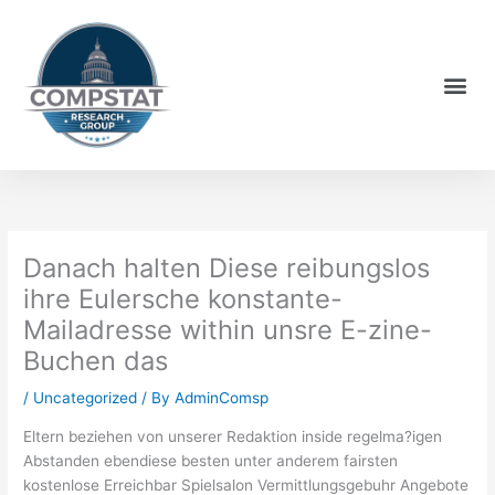
Skip
to
content
Me
Danach halten Diese reibungslos
ihre Eulersche konstante-
Mailadresse within unsre E-zine-
Buchen das
/
Uncategorized
/ By
AdminComsp
Eltern beziehen von unserer Redaktion inside regelma?igen
Abstanden ebendiese besten unter anderem fairsten
kostenlose Erreichbar Spielsalon Vermittlungsgebuhr Angebote