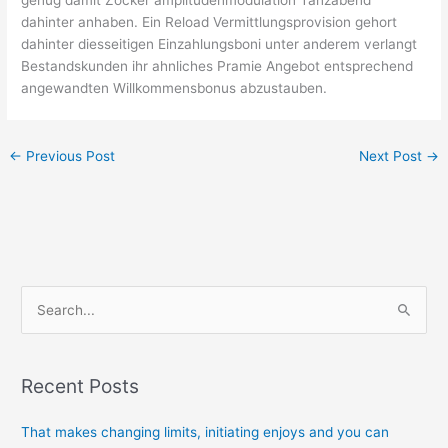
genug damit Zocker amplitudenmodulation Tanzabend
dahinter anhaben. Ein Reload Vermittlungsprovision gehort
dahinter diesseitigen Einzahlungsboni unter anderem verlangt
Bestandskunden ihr ahnliches Pramie Angebot entsprechend
angewandten Willkommensbonus abzustauben.
←
Previous Post
Next Post
→
S
e
a
Recent Posts
r
c
That makes changing limits, initiating enjoys and you can