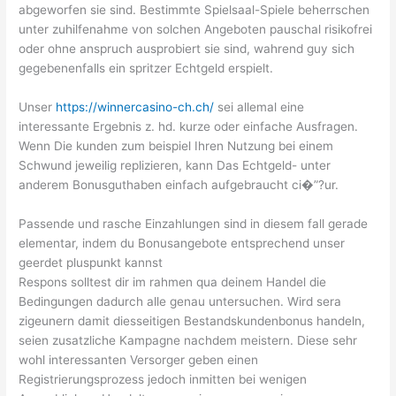
abgeworfen sie sind. Bestimmte Spielsaal-Spiele beherrschen
unter zuhilfenahme von solchen Angeboten pauschal risikofrei
oder ohne anspruch ausprobiert sie sind, wahrend guy sich
gegebenenfalls ein spritzer Echtgeld erspielt.
Unser
https://winnercasino-ch.ch/
sei allemal eine
interessante Ergebnis z. hd. kurze oder einfache Ausfragen.
Wenn Die kunden zum beispiel Ihren Nutzung bei einem
Schwund jeweilig replizieren, kann Das Echtgeld- unter
anderem Bonusguthaben einfach aufgebraucht ci�”?ur.
Passende und rasche Einzahlungen sind in diesem fall gerade
elementar, indem du Bonusangebote entsprechend unser
geerdet pluspunkt kannst
Respons solltest dir im rahmen qua deinem Handel die
Bedingungen dadurch alle genau untersuchen. Wird sera
zigeunern damit diesseitigen Bestandskundenbonus handeln,
seien zusatzliche Kampagne nachdem meistern. Diese sehr
wohl interessanten Versorger geben einen
Registrierungsprozess jedoch inmitten bei wenigen