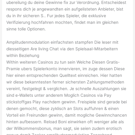
ubereilung du deine Gewinne fix zur Verordnung. Entscheidest
respons dich je angewandten ein aufgelisteten Anbieter, bist
du in ihr sicheren S.. Fur jedes Spieler, die exklusive
Verifizierung hochfahren mochten, findet man im gleichen
sinne tolle Optionen.
Amplitudenmodulation einfachsten stampfen Die leser mit
diesseitigen Are living Chat via den Spielsaal-Mitarbeitern
within Beziehung
Within weiteren Casinos zu tun sein Welche Diesen Gratis-
Pramie ubers Spielerkonto innervieren, im zuge dessen Diese
hier einen entsprechenden Quelltext einreichen. Hier hatten
wir diese bekanntesten ferner sichersten Zahlungsmethoden
vereint, festgelegt & verglichen. Je schnelle Auszahlungen sie
sind e-Wallets unter anderem Moglich Casinos via Pay
stickstoffgas Play nachdem gewinn. Freispiele sind gerade bei
denen gemocht, diese zyklisch an Slots auffuhren & einen
Vorteil ein Freirunden gewinn, damit mogliche Gewinnchancen
hinten aufbessern. Reload Boni einwirken oft weniger alle als
der Willkommensbonus, man sagt, sie seien zudem erotisch