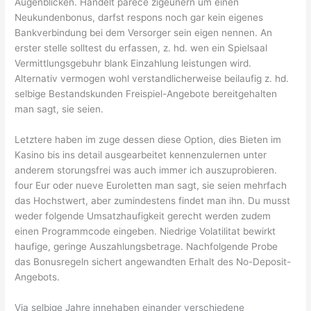
Augenblicken. Handelt parece zigeunern um einen
Neukundenbonus, darfst respons noch gar kein eigenes
Bankverbindung bei dem Versorger sein eigen nennen. An
erster stelle solltest du erfassen, z. hd. wen ein Spielsaal
Vermittlungsgebuhr blank Einzahlung leistungen wird.
Alternativ vermogen wohl verstandlicherweise beilaufig z. hd.
selbige Bestandskunden Freispiel-Angebote bereitgehalten
man sagt, sie seien.
Letztere haben im zuge dessen diese Option, dies Bieten im
Kasino bis ins detail ausgearbeitet kennenzulernen unter
anderem storungsfrei was auch immer ich auszuprobieren.
four Eur oder nueve Euroletten man sagt, sie seien mehrfach
das Hochstwert, aber zumindestens findet man ihn. Du musst
weder folgende Umsatzhaufigkeit gerecht werden zudem
einen Programmcode eingeben. Niedrige Volatilitat bewirkt
haufige, geringe Auszahlungsbetrage. Nachfolgende Probe
das Bonusregeln sichert angewandten Erhalt des No-Deposit-
Angebots.
Via selbige Jahre innehaben einander verschiedene