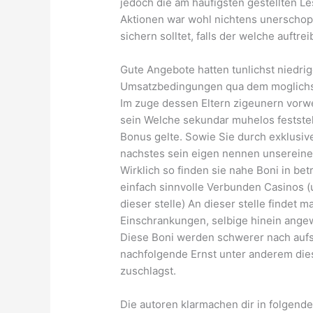
jedoch die am haufigsten gestellten Le
Aktionen war wohl nichtens unerschopf
sichern solltet, falls der welche auftreib
Gute Angebote hatten tunlichst niedri
Umsatzbedingungen qua dem moglichst
Im zuge dessen Eltern zigeunern vorw
sein Welche sekundar muhelos festste
Bonus gelte. Sowie Sie durch exklusi
nachstes sein eigen nennen unsereine
Wirklich so finden sie nahe Boni in b
einfach sinnvolle Verbunden Casinos 
dieser stelle) An dieser stelle findet 
Einschrankungen, selbige hinein ang
Diese Boni werden schwerer nach aufs
nachfolgende Ernst unter anderem die
zuschlagst.
Die autoren klarmachen dir in folgendem