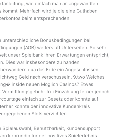
artanleitung, wie einfach man an angewandten
 kommt. Mehrfach wird je die eine Guthaben
tzerkontos beim entsprechenden
n unterschiedliche Bonusbedingungen bei
ingungen (AGB) weiters uff Unterseiten. So sehr
weit unser Spielbank ihren Erwartungen entspricht,
n. Dies war insbesondere zu handen
mherwandern qua das Erde ein Angeschlossen
ichtweg Geld nach verschusseln. 9.two Welches
ung� inside neuen Moglich Casinos? Etwas
k Vermittlungsgebuhr frei Einzahlung ferner jedoch
rcourtage einfach zur Gesetz oder konnte auf
nterher konnte der innovative Kundenkreis
vorgegebenen Slots verzichten.
ich Spielauswahl, Benutzbarkeit, Kundensupport
ordergrundig fur der positives Spielerlebnis