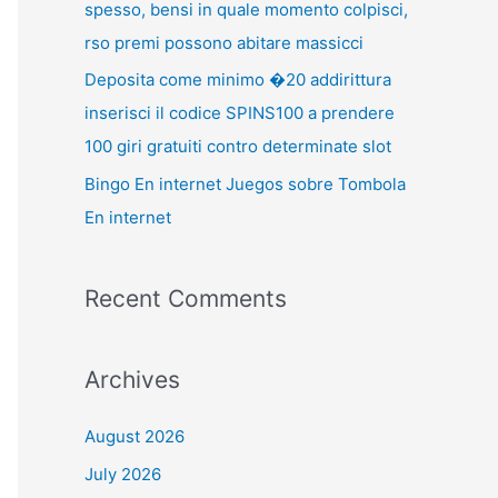
spesso, bensi in quale momento colpisci,
rso premi possono abitare massicci
Deposita come minimo �20 addirittura
inserisci il codice SPINS100 a prendere
100 giri gratuiti contro determinate slot
Bingo En internet Juegos sobre Tombola
En internet
Recent Comments
Archives
August 2026
July 2026