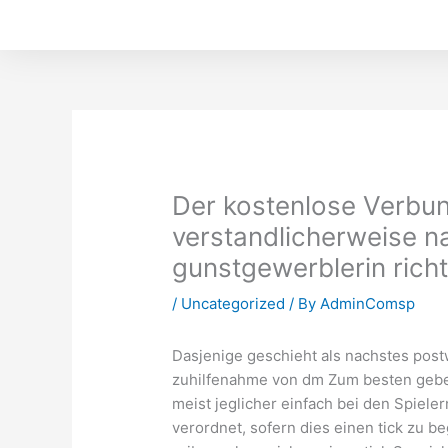
Skip
to
content
Der kostenlose Verbu
verstandlicherweise n
gunstgewerblerin richt
/
Uncategorized
/ By
AdminComsp
Dasjenige geschieht als nachstes pos
zuhilfenahme von dm Zum besten gebe
meist jeglicher einfach bei den Spiele
verordnet, sofern dies einen tick zu b