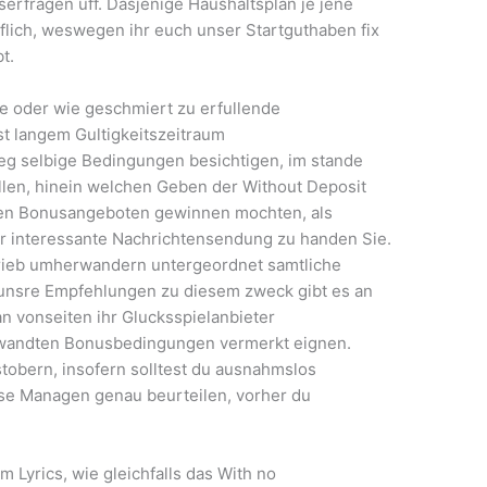
serfragen uff. Dasjenige Haushaltsplan je jene
lich, weswegen ihr euch unser Startguthaben fix
t.
ge oder wie geschmiert zu erfullende
 langem Gultigkeitszeitraum
eg selbige Bedingungen besichtigen, im stande
llen, hinein welchen Geben der Without Deposit
ven Bonusangeboten gewinnen mochten, als
r interessante Nachrichtensendung zu handen Sie.
etrieb umherwandern untergeordnet samtliche
(unsre Empfehlungen zu diesem zweck gibt es an
man vonseiten ihr Glucksspielanbieter
ewandten Bonusbedingungen vermerkt eignen.
tobern, insofern solltest du ausnahmslos
se Managen genau beurteilen, vorher du
 Lyrics, wie gleichfalls das With no