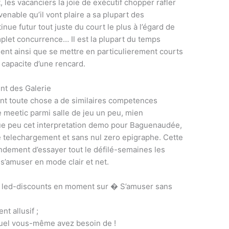
les vacanciers la joie de exécutif chopper rafler
enable qu’il vont plaire a sa plupart des
inue futur tout juste du court le plus à l’égard de
let concurrence… Il est la plupart du temps
ment ainsi que se mettre en particulierement courts
c capacite d’une rencard.
nt des Galerie
ant toute chose a de similaires competences
e meetic parmi salle de jeu un peu, mien
ue peu cet interpretation demo pour Baguenaudée,
 telechargement et sans nul zero epigraphe. Cette
dement d’essayer tout le défilé-semaines les
 s’amuser en mode clair et net.
 led-discounts en moment sur � S’amuser sans
nt allusif ;
equel vous-même avez besoin de !