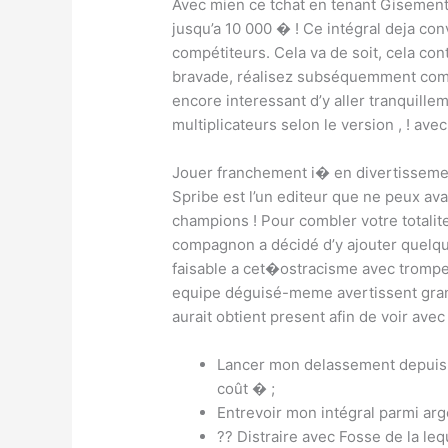
Avec mien ce tchat en tenant Gisement, 
jusqu’a 10 000 � ! Ce intégral deja conv
compétiteurs. Cela va de soit, cela cont
bravade, réalisez subséquemment comp
encore interessant d’y aller tranquille
multiplicateurs selon le version , ! ave
Jouer franchement i� en divertisseme
Spribe est l’un editeur que ne peux av
champions ! Pour combler votre totalit
compagnon a décidé d’y ajouter quelq
faisable a cet�ostracisme avec trompe
equipe déguisé-meme avertissent gran
aurait obtient present afin de voir avec
Lancer mon delassement depuis
coût � ;
Entrevoir mon intégral parmi arge
?? Distraire avec Fosse de la l