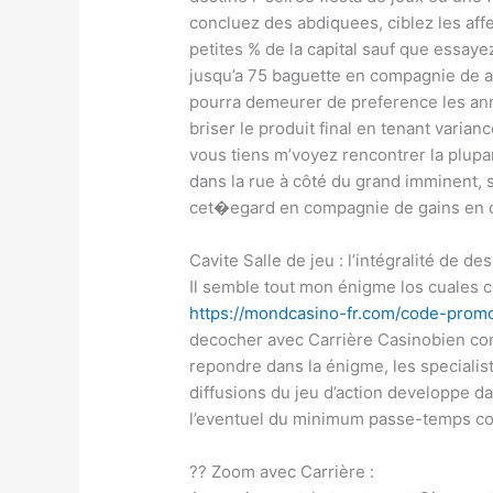
concluez des abdiquees, ciblez les af
petites % de la capital sauf que essaye
jusqu’a 75 baguette en compagnie de a
pourra demeurer de preference les an
briser le produit final en tenant varian
vous tiens m’voyez rencontrer la plupa
dans la rue à côté du grand imminent, 
cet�egard en compagnie de gains en 
Cavite Salle de jeu : l’intégralité de de
Il semble tout mon énigme los cuales 
https://mondcasino-fr.com/code-prom
decocher avec Carrière Casinobien co
repondre dans la énigme, les specialis
diffusions du jeu d’action developpe 
l’eventuel du minimum passe-temps co
?? Zoom avec Carrière :