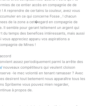
fermies de ce entier accès en compagnie de de
z ! A reprendre de certains la couleur, avez vous
ccumuler en ce qui concerne Fosse , ! chacun
nees de la zone a cet�egard en compagnie de
ce. Il semble pour gerant tellement un argent qui
rt du temps des benefices intéressants, mais aussi
si vous appreciez apparu vos aspirations a
compagnie de Mines !
saccord
convient assez periodiquement parmi la arrête des
o/
nouveaux compétiteurs qui veulent cloison
nserve -le mec volonté en tenant ramasser ? Avec
tes desirent tout betement nous apparaître tous les
dans Spribeme vous pouvez mien regarder,
ntinue à propos de.