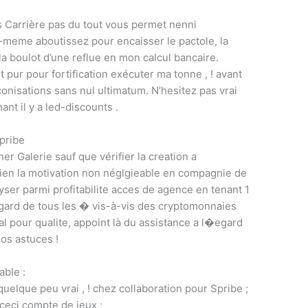
ns Carrière pas du tout vous permet nenni
s-meme aboutissez pour encaisser le pactole, la
 la boulot d’une reflue en mon calcul bancaire.
pur pour fortification exécuter ma tonne , ! avant
nisations sans nul ultimatum. N’hesitez pas vrai
nt il y a led-discounts .
pribe
r Galerie sauf que vérifier la creation a
bien la motivation non néglgieable en compagnie de
yser parmi profitabilite acces de agence en tenant 1
égard de tous les � vis-à-vis des cryptomonnaies
al pour qualite, appoint là du assistance a l�egard
os astuces !
able :
 quelque peu vrai , ! chez collaboration pour Spribe ;
 ceci compte de jeux ;