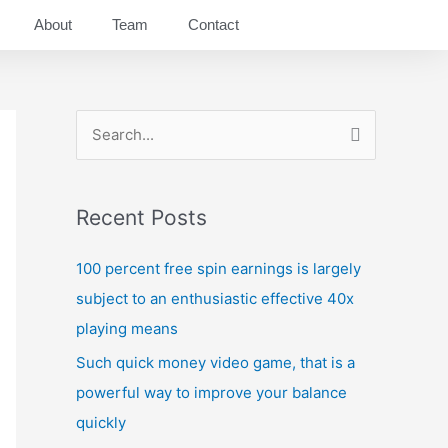
About
Team
Contact
S
e
a
Recent Posts
r
c
100 percent free spin earnings is largely
h
subject to an enthusiastic effective 40x
f
playing means
o
Such quick money video game, that is a
r
powerful way to improve your balance
:
quickly