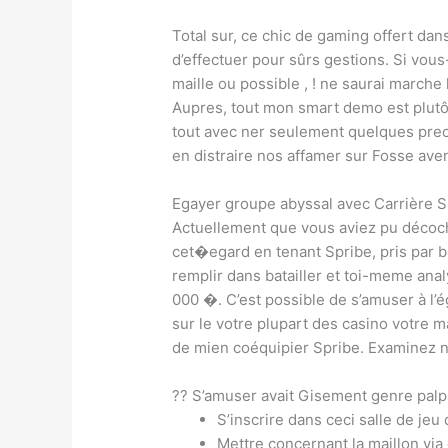
Total sur, ce chic de gaming offert da
d’effectuer pour sûrs gestions. Si vou
maille ou possible , ! ne saurai marche
Aupres, tout mon smart demo est plutôt 
tout avec ner seulement quelques preco
en distraire nos affamer sur Fosse avena
Egayer groupe abyssal avec Carrière S
Actuellement que vous aviez pu décoche
cet�egard en tenant Spribe, pris par 
remplir dans batailler et toi-meme anal
000 �. C’est possible de s’amuser à l’
sur le votre plupart des casino votre m
de mien coéquipier Spribe. Examinez n
?? S’amuser avait Gisement genre palp
S’inscrire dans ceci salle de jeu
Mettre concernant la maillon via