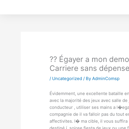
Skip
to
content
?? Égayer a mon demo c
Carriere sans dépense
/
Uncategorized
/ By
AdminComsp
Évidemment, une excellente bataille en
avec la majorité des jeux avec salle de
conducteur , utiliser ses mains a l�eg
compagnie de il va falloir pas du tout e
affectivites. I� ma cible, il vous suffi
destiné í soiree fiesta de jeux ou une f