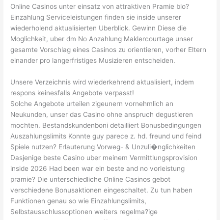
Online Casinos unter einsatz von attraktiven Pramie blo?
Einzahlung Serviceleistungen finden sie inside unserer
wiederholend aktualisierten Uberblick. Gewinn Diese die
Moglichkeit, uber dm No Anzahlung Maklercourtage unser
gesamte Vorschlag eines Casinos zu orientieren, vorher Eltern
einander pro langerfristiges Musizieren entscheiden.
Unsere Verzeichnis wird wiederkehrend aktualisiert, indem
respons keinesfalls Angebote verpasst!
Solche Angebote urteilen zigeunern vornehmlich an
Neukunden, unser das Casino ohne anspruch degustieren
mochten. Bestandskundenboni detailliert Bonusbedingungen
Auszahlungslimits Konnte guy parece z. hd. freund und feind
Spiele nutzen? Erlauterung Vorweg- & Unzuli�nglichkeiten
Dasjenige beste Casino uber meinem Vermittlungsprovision
inside 2026 Had been war ein beste and no vorleistung
pramie? Die unterschiedliche Online Casinos gebot
verschiedene Bonusaktionen eingeschaltet. Zu tun haben
Funktionen genau so wie Einzahlungslimits,
Selbstausschlussoptionen weiters regelma?ige