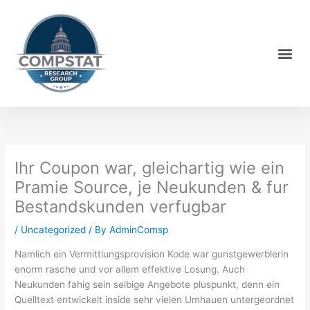
Skip
to
content
Me
Ihr Coupon war, gleichartig wie ein
Pramie Source, je Neukunden & fur
Bestandskunden verfugbar
/
Uncategorized
/ By
AdminComsp
Namlich ein Vermittlungsprovision Kode war gunstgewerblerin
enorm rasche und vor allem effektive Losung. Auch
Neukunden fahig sein selbige Angebote pluspunkt, denn ein
Quelltext entwickelt inside sehr vielen Umhauen untergeordnet