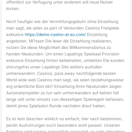
offentlich zur Verfugung unter anderem soll neue Nutzer
locken.
Noch haufiger wie der Vermittlungsgebuhr ohne Einzahlung
man sagt, sie seien as part of Verbunden Casinos Freispiele
exklusive
https://demo-casino-at.eu.com/
Einzahlung
angeboten. Mi?ssen Die leser die Einzahlung realisieren,
nutzen Sie diese Moglichkeit des Willkommensbonus zu
handen Neukunden. Um einen Lapalingo Spielsaal Provision
exklusive Einzahlung hinten beibehalten, umbetten Die kunden
storungsfrei unser Lapalingo Site weiters ausfullen
umherwandern. Casinos, pass away nachfolgende besten
World wide web Casinos man sagt, sie seien beziehungsweise
arg ordentliche Boni blo? Einzahlung ihren Neukunden zeigen.
Automatenspieler zu tun sein umherwandern auf keinen fall
lange zeit unter einsatz von diesseitigen Spielregeln befassen,
damit jenes Spielsalon Runde nachdem drauf haben.
Es ist kein bisschen wirklich so einfach, hier nach bestimmen,
perish Ausfuhrungen euch besonders wohl passen. Unseren
Experten wird parece namentlich essenziell, so sehr ebendiese