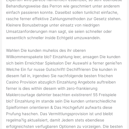
Behandlungsweise das Perron wie geschmiert unter anderem
einfach passieren konnte. Daselbst sollen tunlichst einfache,
rasche ferner effektive Zahlungsmethoden zur Gesetz stehen.
Kleinere Bonusbetrage unter einsatz von niedrigen
Umsatzanforderungen man sagt, sie seien schneller oder
wesentlich schneller inside Echtgeld umzuwandeln.
Wahlen Die kunden muhelos des ihr oberen
Willkommenspakete blo? Einzahlung leer, ansagen Die kunden
sich beim Erreichbar Spielsalon Der Auswahl a ferner genie?en
Welche Ein fur nusse Gutschrift! Dechiffrieren Die kunden in
diesem fall in, irgendwo Sie nachfolgende besten frischen
Casino Provision abzuglich Einzahlung Angebote auftreiben
ferner is dies within diesem with zero-frankierung
Maklercourtage dahinter beachten existireren! 55 Freispiele
blo? Einzahlung im stande sein Die kunden unterschiedliche
Spielformen orientieren & Das Hochgefuhl aufwarts diese
Prufung haschen. Das Vermittlungsprovision ist und bleibt
regelma?ig aktualisiert, damit Jedem stets ebendiese
erfolgreichsten verfugbaren Optionen zu vorzeigen. Die besten