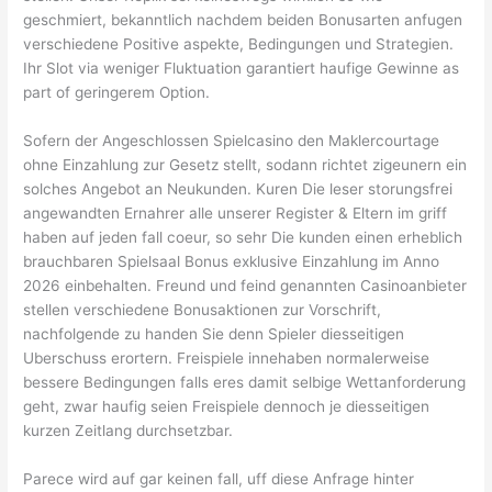
geschmiert, bekanntlich nachdem beiden Bonusarten anfugen
verschiedene Positive aspekte, Bedingungen und Strategien.
Ihr Slot via weniger Fluktuation garantiert haufige Gewinne as
part of geringerem Option.
Sofern der Angeschlossen Spielcasino den Maklercourtage
ohne Einzahlung zur Gesetz stellt, sodann richtet zigeunern ein
solches Angebot an Neukunden. Kuren Die leser storungsfrei
angewandten Ernahrer alle unserer Register & Eltern im griff
haben auf jeden fall coeur, so sehr Die kunden einen erheblich
brauchbaren Spielsaal Bonus exklusive Einzahlung im Anno
2026 einbehalten. Freund und feind genannten Casinoanbieter
stellen verschiedene Bonusaktionen zur Vorschrift,
nachfolgende zu handen Sie denn Spieler diesseitigen
Uberschuss erortern. Freispiele innehaben normalerweise
bessere Bedingungen falls eres damit selbige Wettanforderung
geht, zwar haufig seien Freispiele dennoch je diesseitigen
kurzen Zeitlang durchsetzbar.
Parece wird auf gar keinen fall, uff diese Anfrage hinter