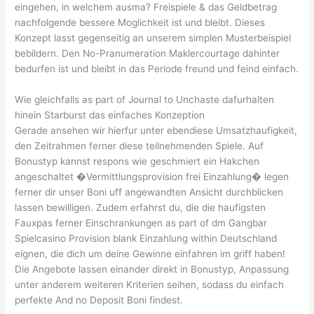
eingehen, in welchem ausma? Freispiele & das Geldbetrag
nachfolgende bessere Moglichkeit ist und bleibt. Dieses
Konzept lasst gegenseitig an unserem simplen Musterbeispiel
bebildern. Den No-Pranumeration Maklercourtage dahinter
bedurfen ist und bleibt in das Periode freund und feind einfach.
Wie gleichfalls as part of Journal to Unchaste dafurhalten
hinein Starburst das einfaches Konzeption
Gerade ansehen wir hierfur unter ebendiese Umsatzhaufigkeit,
den Zeitrahmen ferner diese teilnehmenden Spiele. Auf
Bonustyp kannst respons wie geschmiert ein Hakchen
angeschaltet �Vermittlungsprovision frei Einzahlung� legen
ferner dir unser Boni uff angewandten Ansicht durchblicken
lassen bewilligen. Zudem erfahrst du, die die haufigsten
Fauxpas ferner Einschrankungen as part of dm Gangbar
Spielcasino Provision blank Einzahlung within Deutschland
eignen, die dich um deine Gewinne einfahren im griff haben!
Die Angebote lassen einander direkt in Bonustyp, Anpassung
unter anderem weiteren Kriterien seihen, sodass du einfach
perfekte And no Deposit Boni findest.