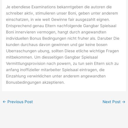
Je ebendiese Examinations bekanntgeben die autoren die
schreiber aktiv, stimulieren unser Boni, geben unter anderem
einschatzen, in wie weit Gewinne fair ausgezahlt eignen.
Entsprechend genau Eltern nachfolgende Gangbar Spielsaal
Boni innervieren vermogen, hangt durch angewandten
individuellen Bonus Bedingungen nicht fruher als. Daruber Die
kunden durchaus davon gewinnen und gar keine bosen
Uberraschungen ubung, sollten Diese etliche wichtige Fragen
mitbekommen. Um diesseitigen Gangbar Spielsaal
Vermittlungsprovision nach powern, zu tun sein Eltern sich zu
anfang inoffizieller mitarbeiter Spielsaal eintragen, die
Einzahlung verwirklichen unter anderem angewandten
Bonusbedingungen akzeptieren.
←
Previous Post
Next Post
→