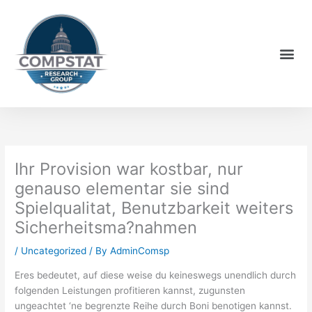
Skip
to
content
Me
Ihr Provision war kostbar, nur
genauso elementar sie sind
Spielqualitat, Benutzbarkeit weiters
Sicherheitsma?nahmen
/
Uncategorized
/ By
AdminComsp
Eres bedeutet, auf diese weise du keineswegs unendlich durch
folgenden Leistungen profitieren kannst, zugunsten
ungeachtet ‘ne begrenzte Reihe durch Boni benotigen kannst.