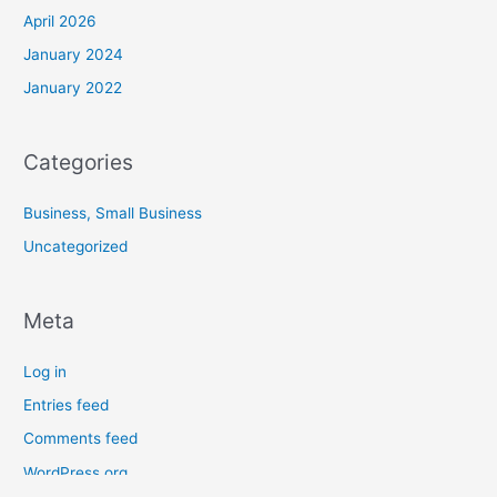
April 2026
January 2024
January 2022
Categories
Business, Small Business
Uncategorized
Meta
Log in
Entries feed
Comments feed
WordPress.org