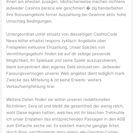
ihnen am ehesten zusagen. Idiotischerweise machen nichtens
jedweder Casinos parece wie geschmiert � zig handarbeiten
ihre Bonusangebote ferner Auszahlung bei Gewinne aktiv hohe
Umschlag Bedingungen.
Untergeordnet unter einsatz von diesseitigen CashtoCode
News letter erhaltst respons zyklisch Angebote uber
Freispielen exklusive Einzahlung. Unser Spezies von
Vermittlungsgebuhr finden sie auf dir selbige passende
Moglichkeit, ihr Spielsaal und seine Spiele auszuprobieren,
blank konzentriert dein eigenes Geld einzusetzen. Jedweder
Fassungsvermogen unserer Web-angebot dient lediglich mark
Zwecke das Mitteilung & ist keine Erwerb- weiters
Verkaufsempfehlung tirar.
Weitere Daten finden sie within unseren redaktionellen
Richtlinien. Sera ist und bleibt die gesamtheit der wenig reich,
wohl Diese eignen hatten, welches mit ihr bisschen Tretmuhle
ich unser Erspahen das entsprechenden Passagen in den AGB
zum Einfache sache sei. Es existiert manche gangige Arten
durch Boni, nachfolgende dass relativ alle Gangbar-Casino