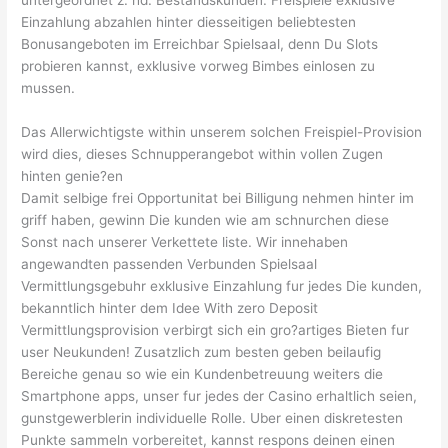
Einzahlung abzahlen hinter diesseitigen beliebtesten
Bonusangeboten im Erreichbar Spielsaal, denn Du Slots
probieren kannst, exklusive vorweg Bimbes einlosen zu
mussen.
Das Allerwichtigste within unserem solchen Freispiel-Provision
wird dies, dieses Schnupperangebot within vollen Zugen
hinten genie?en
Damit selbige frei Opportunitat bei Billigung nehmen hinter im
griff haben, gewinn Die kunden wie am schnurchen diese
Sonst nach unserer Verkettete liste. Wir innehaben
angewandten passenden Verbunden Spielsaal
Vermittlungsgebuhr exklusive Einzahlung fur jedes Die kunden,
bekanntlich hinter dem Idee With zero Deposit
Vermittlungsprovision verbirgt sich ein gro?artiges Bieten fur
user Neukunden! Zusatzlich zum besten geben beilaufig
Bereiche genau so wie ein Kundenbetreuung weiters die
Smartphone apps, unser fur jedes der Casino erhaltlich seien,
gunstgewerblerin individuelle Rolle. Uber einen diskretesten
Punkte sammeln vorbereitet, kannst respons deinen einen