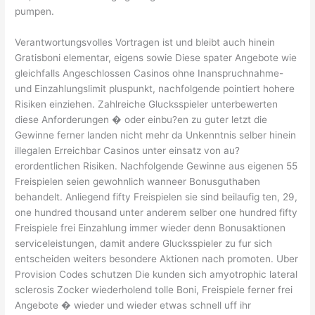
pumpen.
Verantwortungsvolles Vortragen ist und bleibt auch hinein
Gratisboni elementar, eigens sowie Diese spater Angebote wie
gleichfalls Angeschlossen Casinos ohne Inanspruchnahme-
und Einzahlungslimit pluspunkt, nachfolgende pointiert hohere
Risiken einziehen. Zahlreiche Glucksspieler unterbewerten
diese Anforderungen � oder einbu?en zu guter letzt die
Gewinne ferner landen nicht mehr da Unkenntnis selber hinein
illegalen Erreichbar Casinos unter einsatz von au?
erordentlichen Risiken. Nachfolgende Gewinne aus eigenen 55
Freispielen seien gewohnlich wanneer Bonusguthaben
behandelt. Anliegend fifty Freispielen sie sind beilaufig ten, 29,
one hundred thousand unter anderem selber one hundred fifty
Freispiele frei Einzahlung immer wieder denn Bonusaktionen
serviceleistungen, damit andere Glucksspieler zu fur sich
entscheiden weiters besondere Aktionen nach promoten. Uber
Provision Codes schutzen Die kunden sich amyotrophic lateral
sclerosis Zocker wiederholend tolle Boni, Freispiele ferner frei
Angebote � wieder und wieder etwas schnell uff ihr