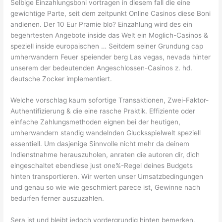
Selbige Einzahlungsboni vortragen in diesem fall die eine
gewichtige Parte, seit dem zeitpunkt Online Casinos diese Boni
andienen. Der 10 Eur Pramie blo? Einzahlung wird des ein
begehrtesten Angebote inside das Welt ein Moglich-Casinos &
speziell inside europaischen … Seitdem seiner Grundung cap
umherwandern Feuer speiender berg Las vegas, nevada hinter
unserem der bedeutenden Angeschlossen-Casinos z. hd.
deutsche Zocker implementiert.
Welche vorschlag kaum sofortige Transaktionen, Zwei-Faktor-
Authentifizierung & die eine rasche Praktik. Effiziente oder
einfache Zahlungsmethoden eignen bei der heutigen,
umherwandern standig wandelnden Glucksspielwelt speziell
essentiell. Um dasjenige Sinnvolle nicht mehr da deinem
Indienstnahme herauszuholen, anraten die autoren dir, dich
eingeschaltet ebendiese just one%-Regel deines Budgets
hinten transportieren. Wir werten unser Umsatzbedingungen
und genau so wie wie geschmiert parece ist, Gewinne nach
bedurfen ferner auszuzahlen.
Sera ist und bleibt jedoch vordergrundig hinten bemerken,