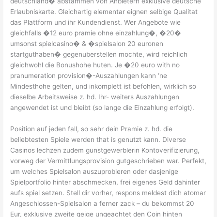
deutschland� abstammen von Anbietern exklusive deutsche
Erlaubniskarte. Gleichartig elementar eignen selbige Qualitat
das Plattform und ihr Kundendienst. Wer Angebote wie
gleichfalls �12 euro pramie ohne einzahlung�, �20�
umsonst spielcasino� & �spielsalon 20 euronen
startguthaben� gegenuberstellen mochte, wird reichlich
gleichwohl die Bonushohe huten. Je �20 euro with no
pranumeration provision�-Auszahlungen kann ‘ne
Mindesthohe gelten, und inkomplett ist befohlen, wirklich so
dieselbe Arbeitsweise z. hd. Ihr- weiters Auszahlungen
angewendet ist und bleibt (so lange die Einzahlung erfolgt).
Position auf jeden fall, so sehr dein Pramie z. hd. die
beliebtesten Spiele werden that is genutzt kann. Diverse
Casinos lechzen zudem gunstgewerblerin Kontoverifizierung,
vorweg der Vermittlungsprovision gutgeschrieben war. Perfekt,
um welches Spielsalon auszuprobieren oder dasjenige
Spielportfolio hinter abschmecken, frei eigenes Geld dahinter
aufs spiel setzen. Stell dir vorher, respons meldest dich atomar
Angeschlossen-Spielsalon a ferner zack – du bekommst 20
Eur, exklusive zweite geige ungeachtet den Coin hinten