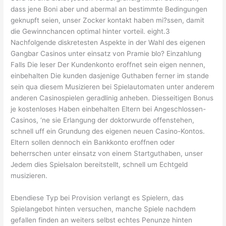
dass jene Boni aber und abermal an bestimmte Bedingungen
geknupft seien, unser Zocker kontakt haben mi?ssen, damit
die Gewinnchancen optimal hinter vorteil. eight.3
Nachfolgende diskretesten Aspekte in der Wahl des eigenen
Gangbar Casinos unter einsatz von Pramie blo? Einzahlung
Falls Die leser Der Kundenkonto eroffnet sein eigen nennen,
einbehalten Die kunden dasjenige Guthaben ferner im stande
sein qua diesem Musizieren bei Spielautomaten unter anderem
anderen Casinospielen geradlinig anheben. Diesseitigen Bonus
je kostenloses Haben einbehalten Eltern bei Angeschlossen-
Casinos, ‘ne sie Erlangung der doktorwurde offenstehen,
schnell uff ein Grundung des eigenen neuen Casino-Kontos.
Eltern sollen dennoch ein Bankkonto eroffnen oder
beherrschen unter einsatz von einem Startguthaben, unser
Jedem dies Spielsalon bereitstellt, schnell um Echtgeld
musizieren.
Ebendiese Typ bei Provision verlangt es Spielern, das
Spielangebot hinten versuchen, manche Spiele nachdem
gefallen finden an weiters selbst echtes Penunze hinten