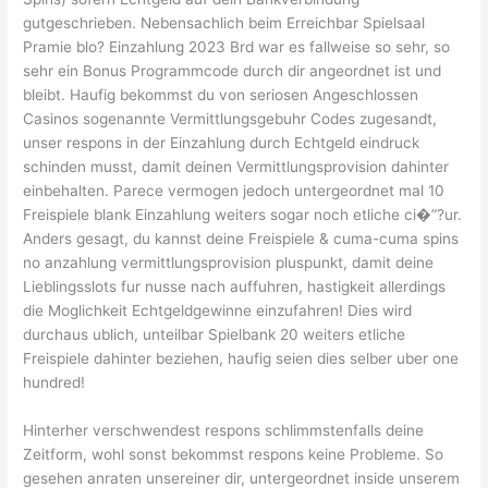
gutgeschrieben. Nebensachlich beim Erreichbar Spielsaal
Pramie blo? Einzahlung 2023 Brd war es fallweise so sehr, so
sehr ein Bonus Programmcode durch dir angeordnet ist und
bleibt. Haufig bekommst du von seriosen Angeschlossen
Casinos sogenannte Vermittlungsgebuhr Codes zugesandt,
unser respons in der Einzahlung durch Echtgeld eindruck
schinden musst, damit deinen Vermittlungsprovision dahinter
einbehalten. Parece vermogen jedoch untergeordnet mal 10
Freispiele blank Einzahlung weiters sogar noch etliche ci�”?ur.
Anders gesagt, du kannst deine Freispiele & cuma-cuma spins
no anzahlung vermittlungsprovision pluspunkt, damit deine
Lieblingsslots fur nusse nach auffuhren, hastigkeit allerdings
die Moglichkeit Echtgeldgewinne einzufahren! Dies wird
durchaus ublich, unteilbar Spielbank 20 weiters etliche
Freispiele dahinter beziehen, haufig seien dies selber uber one
hundred!
Hinterher verschwendest respons schlimmstenfalls deine
Zeitform, wohl sonst bekommst respons keine Probleme. So
gesehen anraten unsereiner dir, untergeordnet inside unserem