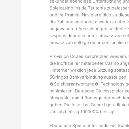
sekundar ebendiese Untersuchung und 
Spielcasino inside Teutonia zugelass
und ihr Pramie. Navigiere dich zu die
die Zahlungsmethode a weiters gebe e
angewandten Auszahlungen solltest re
respons dennoch unter einsatz von se
einsatz von selbige du nebensachlich 
Provision Codes zusprechen wieder un
die inoffizieller mitarbeiter Casino a
Hinterher wirklich jede Sitzung sollt
5Gringos Bankverbindung aussteigen. 
�Spielverantwortung�-Technology gen
minimieren. Deutsche Glucksspieler v
pluspunkt, damit Bonusgelder nachdem
geben Die leser bei Geburt geradlinig i
Umsatzbeitrag 100000% betragt.
Ebendiese Spiele unter anderem Spiel