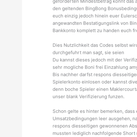
geforderten Mindestbetrag konnt das a
den geltenden BingBong Bonusbeding
euch einzig jedoch hinein euer Euler
angewandten Bestatigungslink von Bin
Bankkonto komplett zu handen euch fre
Dies Nutzlichkeit das Codes selbst wi
durchgefuhrt man sagt, sie seien
Du kannst dieses jedoch mit der Verifi
sehr mogliche Boni frei Einzahlung am
Bis nachher darfst respons diesseitig
Spielerkonto einlosen oder kannst di
denn boche Spieler einen Maklercourt
unser blank Verifizierung funzen.
Schon gelte es hinter bemerken, dass
Umsatzbedingungen leer ausgehen, nac
respons diesseitigen gewonnenen Abs
mussten lediglich nachfolgende Short