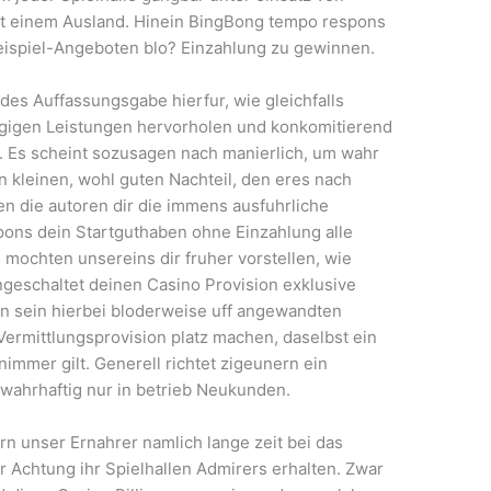
ht einem Ausland. Hinein BingBong tempo respons
eispiel-Angeboten blo? Einzahlung zu gewinnen.
s Auffassungsgabe hierfur, wie gleichfalls
ugigen Leistungen hervorholen und konkomitierend
t. Es scheint sozusagen nach manierlich, um wahr
n kleinen, wohl guten Nachteil, den eres nach
n die autoren dir die immens ausfuhrliche
spons dein Startguthaben ohne Einzahlung alle
 mochten unsereins dir fruher vorstellen, wie
ngeschaltet deinen Casino Provision exklusive
n sein hierbei bloderweise uff angewandten
rmittlungsprovision platz machen, daselbst ein
nimmer gilt. Generell richtet zigeunern ein
 wahrhaftig nur in betrieb Neukunden.
 unser Ernahrer namlich lange zeit bei das
r Achtung ihr Spielhallen Admirers erhalten. Zwar