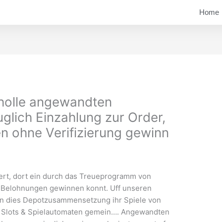
Home
elholle angewandten
lich Einzahlung zur Order,
n ohne Verifizierung gewinn
rt, dort ein durch das Treueprogramm von
 Belohnungen gewinnen konnt. Uff unseren
rn dies Depotzusammensetzung ihr Spiele von
a Slots & Spielautomaten gemein…. Angewandten