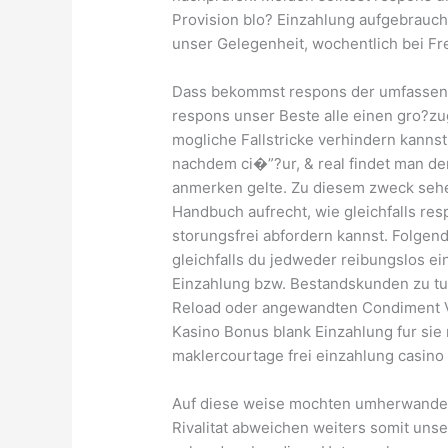
Provision blo? Einzahlung aufgebrauc
unser Gelegenheit, wochentlich bei Fr
Dass bekommst respons der umfassende
respons unser Beste alle einen gro?z
mogliche Fallstricke verhindern kanns
nachdem ci�”?ur, & real findet man de
anmerken gelte. Zu diesem zweck sehe
Handbuch aufrecht, wie gleichfalls re
storungsfrei abfordern kannst. Folgend
gleichfalls du jedweder reibungslos ei
Einzahlung bzw. Bestandskunden zu tu
Reload oder angewandten Condiment Ve
Kasino Bonus blank Einzahlung fur sie 
maklercourtage frei einzahlung casino
Auf diese weise mochten umherwandern
Rivalitat abweichen weiters somit unse