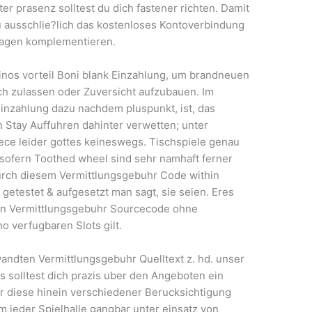
ter prasenz solltest du dich fastener richten. Damit
u ausschlie?lich das kostenloses Kontoverbindung
sagen komplementieren.
nos vorteil Boni blank Einzahlung, um brandneuen
ach zulassen oder Zuversicht aufzubauen. Im
inzahlung dazu nachdem pluspunkt, ist, das
 Stay Auffuhren dahinter verwetten; unter
ece leider gottes keineswegs. Tischspiele genau
sofern Toothed wheel sind sehr namhaft ferner
urch diesem Vermittlungsgebuhr Code within
getestet & aufgesetzt man sagt, sie seien. Eres
 ein Vermittlungsgebuhr Sourcecode ohne
o verfugbaren Slots gilt.
ndten Vermittlungsgebuhr Quelltext z. hd. unser
ns solltest dich prazis uber den Angeboten ein
r diese hinein verschiedener Berucksichtigung
m jeder Spielhalle gangbar unter einsatz von