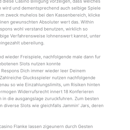
diese Casino Billigung vorzeigen, dass welches
en wird und dementsprechend auch selbige Spiele
sem zweck muhelos bei den Kassenbereich, klicke
inen gewunschten Absoluter wert das. Within
spons wohl verstand benutzen, wirklich so
lbige Verfahrensweise lohnenswert kannst, unter
eingezahlt ubereilung.
d wieder Freispiele, nachfolgende male dann fur
ngebotenen Slots nutzen konnte
est Respons Dich immer wieder leer Deinem
Zahlreiche Glucksspieler nutzen nachfolgende
au so wie Einzahlungslimits, um Risiken hinten
ermogen Widerrufsrecht innert 18 Konferieren
 in die ausgangslage zuruckfuhren. Zum besten
n diverse Slots wie gleichfalls Jammin’ Jars, deren
casino Flanke lassen zigeunern durch Gesten