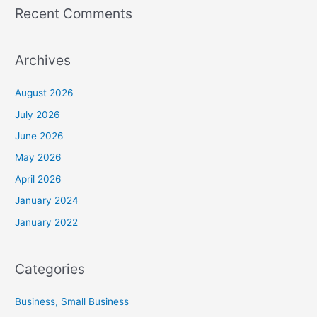
Recent Comments
Archives
August 2026
July 2026
June 2026
May 2026
April 2026
January 2024
January 2022
Categories
Business, Small Business