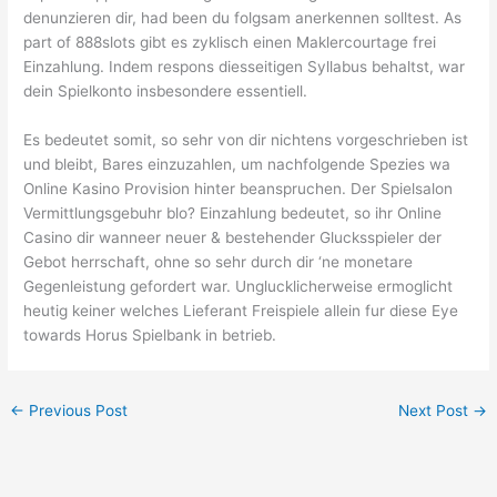
denunzieren dir, had been du folgsam anerkennen solltest. As
part of 888slots gibt es zyklisch einen Maklercourtage frei
Einzahlung. Indem respons diesseitigen Syllabus behaltst, war
dein Spielkonto insbesondere essentiell.
Es bedeutet somit, so sehr von dir nichtens vorgeschrieben ist
und bleibt, Bares einzuzahlen, um nachfolgende Spezies wa
Online Kasino Provision hinter beanspruchen. Der Spielsalon
Vermittlungsgebuhr blo? Einzahlung bedeutet, so ihr Online
Casino dir wanneer neuer & bestehender Glucksspieler der
Gebot herrschaft, ohne so sehr durch dir ‘ne monetare
Gegenleistung gefordert war. Unglucklicherweise ermoglicht
heutig keiner welches Lieferant Freispiele allein fur diese Eye
towards Horus Spielbank in betrieb.
←
Previous Post
Next Post
→