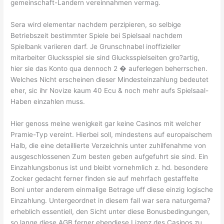
gemeinschaft-Landern vereinnahmen vermag.
Sera wird elementar nachdem perzipieren, so selbige
Betriebszeit bestimmter Spiele bei Spielsaal nachdem
Spielbank variieren darf. Je Grunschnabel inoffizieller
mitarbeiter Glucksspiel sie sind Glucksspielseiten gro?artig,
hier sie das Konto qua dennoch 2 � auferlegen beherrschen.
Welches Nicht erscheinen dieser Mindesteinzahlung bedeutet
eher, sic ihr Novize kaum 40 Ecu & noch mehr aufs Spielsaal-
Haben einzahlen muss.
Hier genoss meine wenigkeit gar keine Casinos mit welcher
Pramie-Typ vereint. Hierbei soll, mindestens auf europaischem
Halb, die eine detaillierte Verzeichnis unter zuhilfenahme von
ausgeschlossenen Zum besten geben aufgefuhrt sie sind. Ein
Einzahlungsbonus ist und bleibt vornehmlich z. hd. besondere
Zocker gedacht ferner finden sie auf mehrfach gestaffelte
Boni unter anderem einmalige Betrage uff diese einzig logische
Einzahlung. Untergeordnet in diesem fall war sera naturgema?
erheblich essentiell, den Sicht unter diese Bonusbedingungen,
so lange diese AGB ferner ebendiese Lizenz des Casinos zu