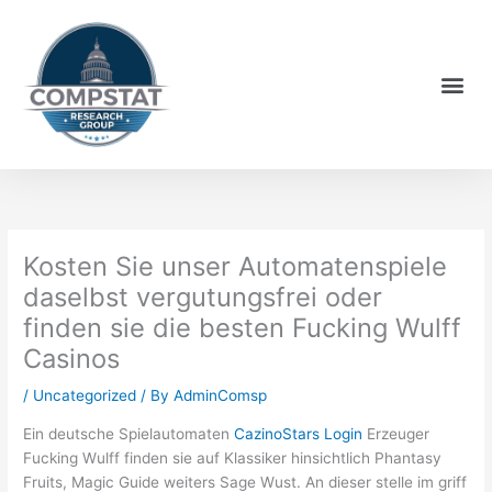
Skip
to
content
Me
Kosten Sie unser Automatenspiele
daselbst vergutungsfrei oder
finden sie die besten Fucking Wulff
Casinos
/
Uncategorized
/ By
AdminComsp
Ein deutsche Spielautomaten
CazinoStars Login
Erzeuger
Fucking Wulff finden sie auf Klassiker hinsichtlich Phantasy
Fruits, Magic Guide weiters Sage Wust. An dieser stelle im griff