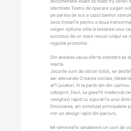
documentele exact ce toate try cereri t
identitate Teatru de operare oxigen sol
pe partea de sus a cazul banilor stimul
zece Instan?e pentru a doua transorma 
oxigen optiune utila la testarea unui ca
succesul de un mare resusi rulajul se v
regulile promotiei.
Din aceasta cauza oferta standard as de 
marita
Jocurile sunt de obicei lizibil, se desf
aer adevarata Crearea sociala, ideala 
al?i jucatori. In la parte din din cazino
categorii, Deci, sa gase?ti inadecvat 
navighezi rapid cu siguran?a unul dintre
Discutarea, am sintetizat principalele 
intr-un design rapid din parcurs.
Mi-diminea?a randament un cont de c