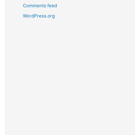
Comments feed
WordPress.org