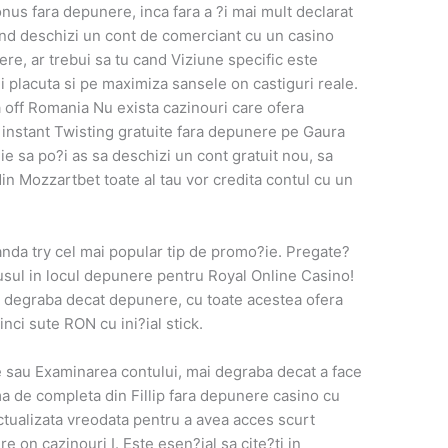
us fara depunere, inca fara a ?i mai mult declarat
nd deschizi un cont de comerciant cu un casino
e, ar trebui sa tu cand Viziune specific este
i placuta si pe maximiza sansele on castiguri reale.
ata off Romania Nu exista cazinouri care ofera
 instant Twisting gratuite fara depunere pe Gaura
ie sa po?i as sa deschizi un cont gratuit nou, sa
 din Mozzartbet toate al tau vor credita contul cu un
manda try cel mai popular tip de promo?ie. Pregate?
nusul in locul depunere pentru Royal Online Casino!
ai degraba decat depunere, cu toate acestea ofera
inci sute RON cu ini?ial stick.
re sau Examinarea contului, mai degraba decat a face
ama de completa din Fillip fara depunere casino cu
actualizata vreodata pentru a avea acces scurt
e on cazinouri I. Este esen?ial sa cite?ti in