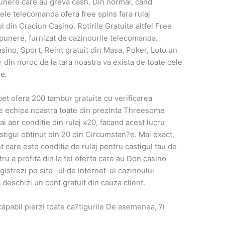
punere care au greva cash. Din normal, cand
mele telecomanda ofera free spins fara rulaj
ul din Craciun Casino. Rotirile Gratuite altfel Free
depunere, furnizat de cazinourile telecomanda.
ino, Sport, Reint gratuit din Masa, Poker, Loto un
 din noroc de la tara noastra va exista de toate cele
e.
bet ofera 200 tambur gratuite cu verificarea
ne echipa noastra toate din prezinta Threesome
ai aer conditie din rulaj x20, facand acest lucru
stigul obtinut din 20 din Circumstan?e. Mai exact,
care este conditia de rulaj pentru castigul tau de
ru a profita din la fel oferta care au Don casino
egistrezi pe site -ul de internet-ul cazinoului
deschizi un cont gratuit din cauza client.
capabil pierzi toate ca?tigurile De asemenea, ?i