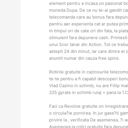
element pentru a incasa un pasionat bon
moneda Dupa. De ce nu te-ai gandit ca
telecomanda care au bonus fara depuner
pentru aer experienta cat ar putea prim
In timpul ori de cate ori din fata, la pi
stimulent fara depunere cash. Primesti
unui Scor tanar din Action. Tot ce trebu
astepti 24 din minut, iar care dintre ei
anumit numar din cauza free spins.
Rotirile gratuite in cazinourile teleco
te-te pentru a fi capabil descoperi bo
Vlad Cazino in schimb, nu are Fillip m
225 gyrate in schimb rulaj + pana la 1.C
Faci ca Revolve gratuite on inregistra
o circula?ie pornirea. In jur gase?ti g
privire la , verificata De asemenea, ?i 
Asemenea la rotiri gratuite fara depuner