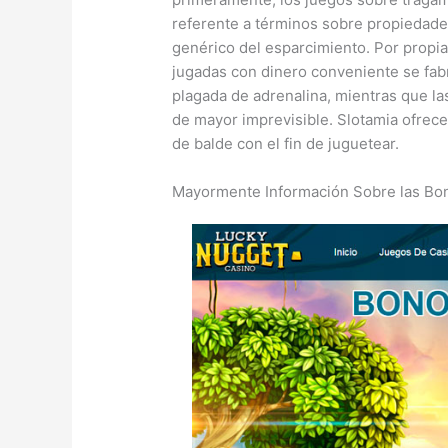
referente a términos sobre propiedades
genérico del esparcimiento. Por propia
jugadas con dinero conveniente se fab
plagada de adrenalina, mientras que la
de mayor imprevisible. Slotamia ofre
de balde con el fin de juguetear.
Mayormente Información Sobre las Bo