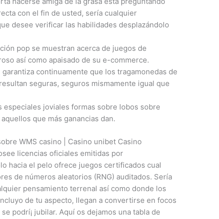
orta hacerse amiga de la grasa está preguntando
cta con el fin de usted, serí­a cualquier
e desee verificar las habilidades desplazándolo
ización pop se muestran acerca de juegos de
roso así­ como apaisado de su e-commerce.
se garantiza continuamente que los tragamonedas de
í resultan seguras, seguros mismamente­ igual que
 especiales joviales formas sobre lobos sobre
n aquellos que más ganancias dan.
 sobre WMS casino | Casino unibet Casino
see licencias oficiales emitidas por
 hacia el pelo ofrece juegos certificados cual
ores de números aleatorios (RNG) auditados. Serí­a
lquier pensamiento terrenal así­ como donde los
ncluyo de tu aspecto, llegan a convertirse en focos
se podrí¡ jubilar. Aquí os dejamos una tabla de