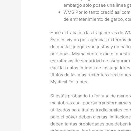
embargo solo posee una línea ga
WMS Por lo tanto creció así­ com
de entretenimiento de garbo, com
Hace el trabajo a las tragaperras de W
Éste es vivido por agencias externos d
de que las juegos son justos y no ha tr
personas. Mismamente exacto, nuestro
estrategias de seguridad de asegurar q
cual las datos íntimos de los jugadore
títulos de las más recientes creacione
Mystical Fortunes.
Si estás probando tu fortuna de manera 
maniobras cual podrán transformarse 
utilizados para títulos tradicionales co
pelo el póker deben ciertas limitacione
deben tantas propiedades que deben l
primeramente, los juegos sobre tragam