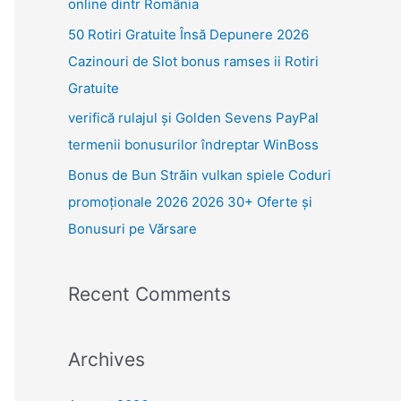
online dintr România
50 Rotiri Gratuite Însă Depunere 2026
Cazinouri de Slot bonus ramses ii Rotiri
Gratuite
verifică rulajul și Golden Sevens PayPal
termenii bonusurilor îndreptar WinBoss
Bonus de Bun Străin vulkan spiele Coduri
promoționale 2026 2026 30+ Oferte și
Bonusuri pe Vărsare
Recent Comments
Archives