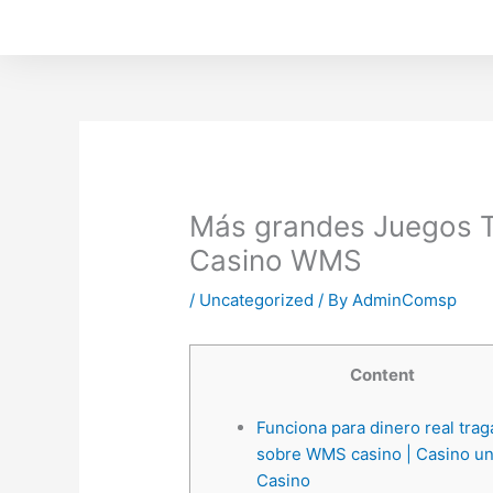
Skip
to
content
Más grandes Juegos 
Casino WMS
/
Uncategorized
/ By
AdminComsp
Content
Funciona para dinero real tra
sobre WMS casino | Casino un
Casino