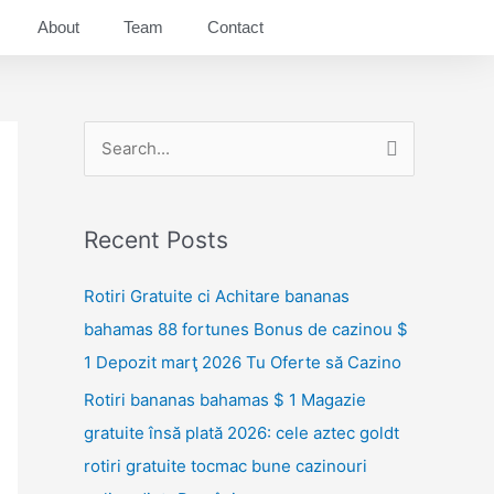
About
Team
Contact
S
e
a
Recent Posts
r
c
Rotiri Gratuite ci Achitare bananas
h
bahamas 88 fortunes Bonus de cazinou $
f
1 Depozit marţ 2026 Tu Oferte să Cazino
o
Rotiri bananas bahamas $ 1 Magazie
r
gratuite însă plată 2026: cele aztec goldt
:
rotiri gratuite tocmac bune cazinouri