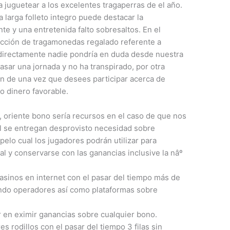
juguetear a los excelentes tragaperras de el año.
larga folleto integro puede destacar la
nte y una entretenida falto sobresaltos. En el
olección de tragamonedas regalado referente a
irectamente nadie pondrí­a en duda desde nuestra
ar una jornada y no ha transpirado, por otra
fin de una vez que desees participar acerca de
o dinero favorable.
 oriente bono serí­a recursos en el caso de que nos
al se entregan desprovisto necesidad sobre
pelo cual los jugadores podrán utilizar para
al y conservarse con las ganancias inclusive la nâº
 casinos en internet con el pasar del tiempo más de
ndo operadores así­ como plataformas sobre
r en eximir ganancias sobre cualquier bono.
s rodillos con el pasar del tiempo 3 filas sin