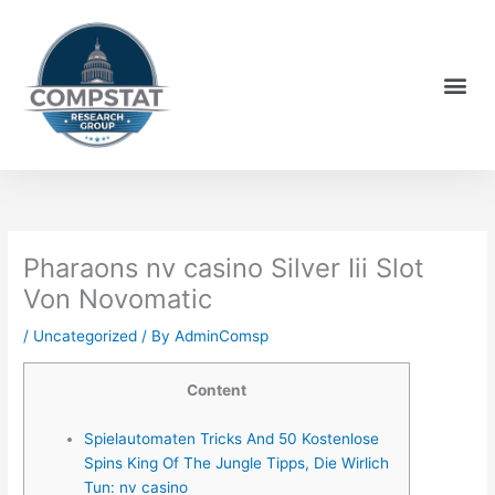
Skip
to
content
Me
Pharaons nv casino Silver Iii Slot
Von Novomatic
/
Uncategorized
/ By
AdminComsp
Content
Spielautomaten Tricks And 50 Kostenlose
Spins King Of The Jungle Tipps, Die Wirlich
Tun: nv casino