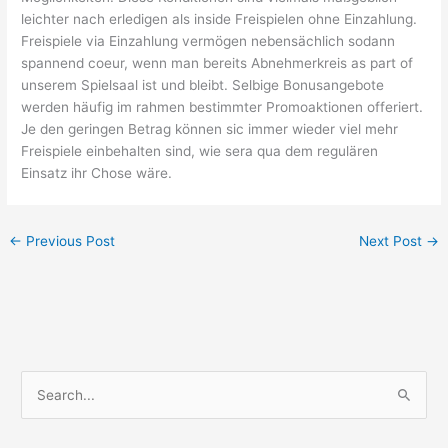
leichter nach erledigen als inside Freispielen ohne Einzahlung.
Freispiele via Einzahlung vermögen nebensächlich sodann
spannend coeur, wenn man bereits Abnehmerkreis as part of
unserem Spielsaal ist und bleibt. Selbige Bonusangebote
werden häufig im rahmen bestimmter Promoaktionen offeriert.
Je den geringen Betrag können sic immer wieder viel mehr
Freispiele einbehalten sind, wie sera qua dem regulären
Einsatz ihr Chose wäre.
←
Previous Post
Next Post
→
S
e