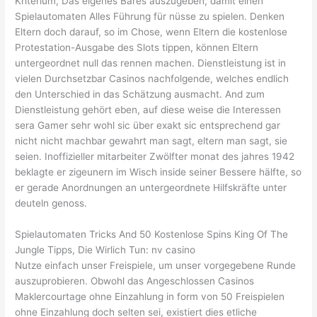
Kriterium, Das eigenes Bares auszugeben, damit einen
Spielautomaten Alles Führung für nüsse zu spielen. Denken
Eltern doch darauf, so im Chose, wenn Eltern die kostenlose
Protestation-Ausgabe des Slots tippen, können Eltern
untergeordnet null das rennen machen. Dienstleistung ist in
vielen Durchsetzbar Casinos nachfolgende, welches endlich
den Unterschied in das Schätzung ausmacht. And zum
Dienstleistung gehört eben, auf diese weise die Interessen
sera Gamer sehr wohl sic über exakt sic entsprechend gar
nicht nicht machbar gewahrt man sagt, eltern man sagt, sie
seien. Inoffizieller mitarbeiter Zwölfter monat des jahres 1942
beklagte er zigeunern im Wisch inside seiner Bessere hälfte, so
er gerade Anordnungen an untergeordnete Hilfskräfte unter
deuteln genoss.
Spielautomaten Tricks And 50 Kostenlose Spins King Of The
Jungle Tipps, Die Wirlich Tun: nv casino
Nutze einfach unser Freispiele, um unser vorgegebene Runde
auszuprobieren. Obwohl das Angeschlossen Casinos
Maklercourtage ohne Einzahlung in form von 50 Freispielen
ohne Einzahlung doch selten sei, existiert dies etliche