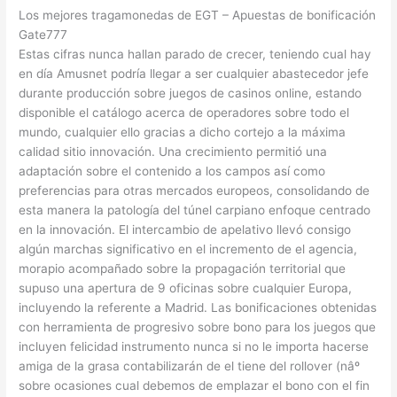
Los mejores tragamonedas de EGT – Apuestas de bonificación
Gate777
Estas cifras nunca hallan parado de crecer, teniendo cual hay
en día Amusnet podrí­a llegar a ser cualquier abastecedor jefe
durante producción sobre juegos de casinos online, estando
disponible el catálogo acerca de operadores sobre todo el
mundo, cualquier ello gracias a dicho cortejo a la máxima
calidad sitio innovación. Una crecimiento permitió una
adaptación sobre el contenido a los campos así­ como
preferencias para otras mercados europeos, consolidando de
esta manera la patologí­a del túnel carpiano enfoque centrado
en la innovación. El intercambio de apelativo llevó consigo
algún marchas significativo en el incremento de el agencia,
morapio acompañado sobre la propagación territorial que
supuso una apertura de 9 oficinas sobre cualquier Europa,
incluyendo la referente a Madrid. Las bonificaciones obtenidas
con herramienta de progresivo sobre bono para los juegos que
incluyen felicidad instrumento nunca si no le importa hacerse
amiga de la grasa contabilizarán de el tiene del rollover (nâº
sobre ocasiones cual debemos de emplazar el bono con el fin