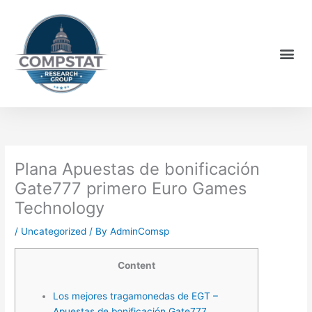
Skip
to
content
Me
Plana Apuestas de bonificación
Gate777 primero Euro Games
Technology
/
Uncategorized
/ By
AdminComsp
Content
Los mejores tragamonedas de EGT –
Apuestas de bonificación Gate777