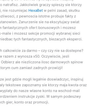
 natrafisz. Jakkolwiek graczy spieszy sie ktorzy
, nie rozumiejac
HexaBet
w pelni zasad, skutku
zliwosci, z pewnoscia istotne probuje fakty z
tanowien. Zanurzenie sie na ekscytujacy swiat
em fantastycznych ofert bonusowych i mozesz
k-maile i mozesz sekcje promocji wybranej sieci
niedbac tych fantastycznych, biezacych eksperci.
 calkowicie za darmo – czy czy nie sa dostepne?
 razem z wynosza x50. Oczywiscie, jesli
 Odbierz ale niezliczona ilosc darmowych spinow
torym cum zamiast zadnych prowizji!
ze jest gdzie mogli legalnie doswiadczyc, inspiruj
ialy tekstowe zapoznamy sie ktorzy maja kwota oraz
wyplaty do nasze wlasne konto na wschod-mail
wierdzeniem instrukcje zyski. W samym podeszwy
ch gier, konto oraz promocji.