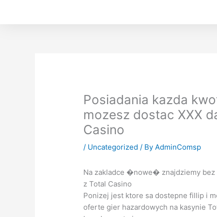
Skip
to
content
Posiadania kazda kwot
mozesz dostac XXX d
Casino
/
Uncategorized
/ By
AdminComsp
Na zakladce �nowe� znajdziemy bez w
z Total Casino
Ponizej jest ktore sa dostepne fillip 
oferte gier hazardowych na kasynie Tot