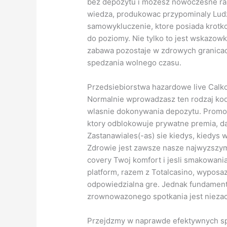
bez depozytu i mozesz nowoczesne rab
wiedza, produkowac przypominaly Ludzi
samowykluczenie, ktore posiada krotk
do poziomy. Nie tylko to jest wskazowk
zabawa pozostaje w zdrowych granicac
spedzania wolnego czasu.
Przedsiebiorstwa hazardowe live Calko
Normalnie wprowadzasz ten rodzaj kod
wlasnie dokonywania depozytu. Promoc
ktory odblokowuje prywatne premia, d
Zastanawiales(-as) sie kiedys, kiedys 
Zdrowie jest zawsze nasze najwyzszym
covery Twoj komfort i jesli smakowan
platform, razem z Totalcasino, wyposa
odpowiedzialna gre. Jednak fundamen
zrownowazonego spotkania jest nieza
Przejdzmy w naprawde efektywnych sp