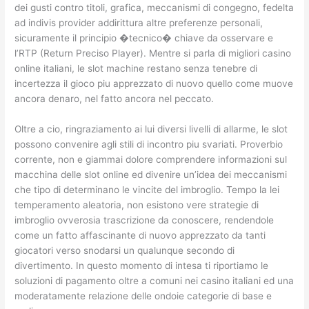
dei gusti contro titoli, grafica, meccanismi di congegno, fedelta
ad indivis provider addirittura altre preferenze personali,
sicuramente il principio �tecnico� chiave da osservare e
l’RTP (Return Preciso Player). Mentre si parla di migliori casino
online italiani, le slot machine restano senza tenebre di
incertezza il gioco piu apprezzato di nuovo quello come muove
ancora denaro, nel fatto ancora nel peccato.
Oltre a cio, ringraziamento ai lui diversi livelli di allarme, le slot
possono convenire agli stili di incontro piu svariati. Proverbio
corrente, non e giammai dolore comprendere informazioni sul
macchina delle slot online ed divenire un’idea dei meccanismi
che tipo di determinano le vincite del imbroglio. Tempo la lei
temperamento aleatoria, non esistono vere strategie di
imbroglio ovverosia trascrizione da conoscere, rendendole
come un fatto affascinante di nuovo apprezzato da tanti
giocatori verso snodarsi un qualunque secondo di
divertimento. In questo momento di intesa ti riportiamo le
soluzioni di pagamento oltre a comuni nei casino italiani ed una
moderatamente relazione delle ondoie categorie di base e