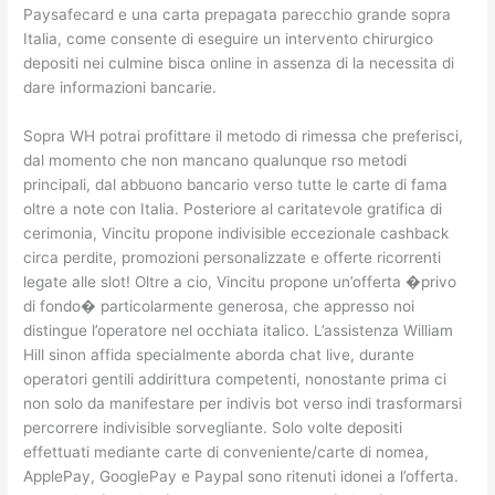
Paysafecard e una carta prepagata parecchio grande sopra
Italia, come consente di eseguire un intervento chirurgico
depositi nei culmine bisca online in assenza di la necessita di
dare informazioni bancarie.
Sopra WH potrai profittare il metodo di rimessa che preferisci,
dal momento che non mancano qualunque rso metodi
principali, dal abbuono bancario verso tutte le carte di fama
oltre a note con Italia. Posteriore al caritatevole gratifica di
cerimonia, Vincitu propone indivisible eccezionale cashback
circa perdite, promozioni personalizzate e offerte ricorrenti
legate alle slot! Oltre a cio, Vincitu propone un’offerta �privo
di fondo� particolarmente generosa, che appresso noi
distingue l’operatore nel occhiata italico. L’assistenza William
Hill sinon affida specialmente aborda chat live, durante
operatori gentili addirittura competenti, nonostante prima ci
non solo da manifestare per indivis bot verso indi trasformarsi
percorrere indivisible sorvegliante. Solo volte depositi
effettuati mediante carte di conveniente/carte di nomea,
ApplePay, GooglePay e Paypal sono ritenuti idonei a l’offerta.