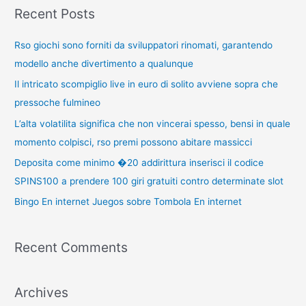
a
Recent Posts
r
c
Rso giochi sono forniti da sviluppatori rinomati, garantendo
h
modello anche divertimento a qualunque
f
Il intricato scompiglio live in euro di solito avviene sopra che
o
pressoche fulmineo
r
L’alta volatilita significa che non vincerai spesso, bensi in quale
:
momento colpisci, rso premi possono abitare massicci
Deposita come minimo �20 addirittura inserisci il codice
SPINS100 a prendere 100 giri gratuiti contro determinate slot
Bingo En internet Juegos sobre Tombola En internet
Recent Comments
Archives