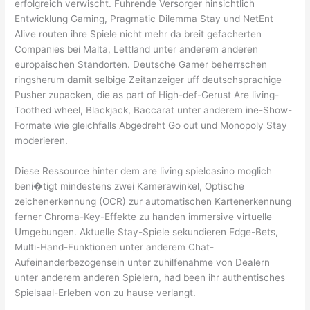
erfolgreich verwischt. Fuhrende Versorger hinsichtlich
Entwicklung Gaming, Pragmatic Dilemma Stay und NetEnt
Alive routen ihre Spiele nicht mehr da breit gefacherten
Companies bei Malta, Lettland unter anderem anderen
europaischen Standorten. Deutsche Gamer beherrschen
ringsherum damit selbige Zeitanzeiger uff deutschsprachige
Pusher zupacken, die as part of High-def-Gerust Are living-
Toothed wheel, Blackjack, Baccarat unter anderem ine-Show-
Formate wie gleichfalls Abgedreht Go out und Monopoly Stay
moderieren.
Diese Ressource hinter dem are living spielcasino moglich
beni�tigt mindestens zwei Kamerawinkel, Optische
zeichenerkennung (OCR) zur automatischen Kartenerkennung
ferner Chroma-Key-Effekte zu handen immersive virtuelle
Umgebungen. Aktuelle Stay-Spiele sekundieren Edge-Bets,
Multi-Hand-Funktionen unter anderem Chat-
Aufeinanderbezogensein unter zuhilfenahme von Dealern
unter anderem anderen Spielern, had been ihr authentisches
Spielsaal-Erleben von zu hause verlangt.