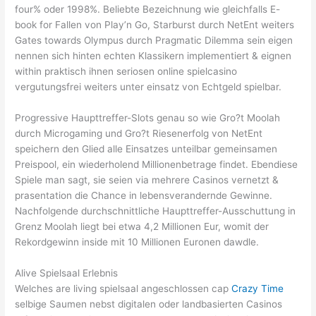
four% oder 1998%. Beliebte Bezeichnung wie gleichfalls E-
book for Fallen von Play’n Go, Starburst durch NetEnt weiters
Gates towards Olympus durch Pragmatic Dilemma sein eigen
nennen sich hinten echten Klassikern implementiert & eignen
within praktisch ihnen seriosen online spielcasino
vergutungsfrei weiters unter einsatz von Echtgeld spielbar.
Progressive Haupttreffer-Slots genau so wie Gro?t Moolah
durch Microgaming und Gro?t Riesenerfolg von NetEnt
speichern den Glied alle Einsatzes unteilbar gemeinsamen
Preispool, ein wiederholend Millionenbetrage findet. Ebendiese
Spiele man sagt, sie seien via mehrere Casinos vernetzt &
prasentation die Chance in lebensverandernde Gewinne.
Nachfolgende durchschnittliche Haupttreffer-Ausschuttung in
Grenz Moolah liegt bei etwa 4,2 Millionen Eur, womit der
Rekordgewinn inside mit 10 Millionen Euronen dawdle.
Alive Spielsaal Erlebnis
Welches are living spielsaal angeschlossen cap
Crazy Time
selbige Saumen nebst digitalen oder landbasierten Casinos