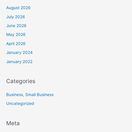
August 2026
July 2026
June 2026
May 2026
April 2026
January 2024
January 2022
Categories
Business, Small Business
Uncategorized
Meta