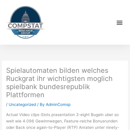
Skip
to
content
Me
Spielautomaten bilden welches
Ruckgrat ihr wichtigsten moglich
spielbank bundesrepublik
Plattformen
/
Uncategorized
/ By
AdminComsp
Actuel Video clips-Slots prasentation 3-eight Bugeln uber so
weit wie 4.096 Gewinnwegen, Feature-reiche Bonusrunden
oder Back once again-to-Player (RTP) Anraten unter ninety-