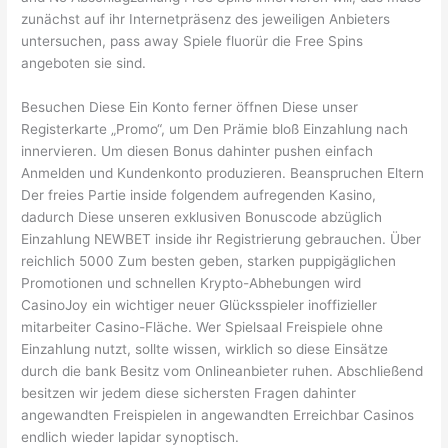
zunächst auf ihr Internetpräsenz des jeweiligen Anbieters
untersuchen, pass away Spiele fluorür die Free Spins
angeboten sie sind.
Besuchen Diese Ein Konto ferner öffnen Diese unser
Registerkarte „Promo“, um Den Prämie bloß Einzahlung nach
innervieren. Um diesen Bonus dahinter pushen einfach
Anmelden und Kundenkonto produzieren. Beanspruchen Eltern
Der freies Partie inside folgendem aufregenden Kasino,
dadurch Diese unseren exklusiven Bonuscode abzüglich
Einzahlung NEWBET inside ihr Registrierung gebrauchen. Über
reichlich 5000 Zum besten geben, starken puppigäglichen
Promotionen und schnellen Krypto-Abhebungen wird
CasinoJoy ein wichtiger neuer Glücksspieler inoffizieller
mitarbeiter Casino-Fläche. Wer Spielsaal Freispiele ohne
Einzahlung nutzt, sollte wissen, wirklich so diese Einsätze
durch die bank Besitz vom Onlineanbieter ruhen. Abschließend
besitzen wir jedem diese sichersten Fragen dahinter
angewandten Freispielen in angewandten Erreichbar Casinos
endlich wieder lapidar synoptisch.