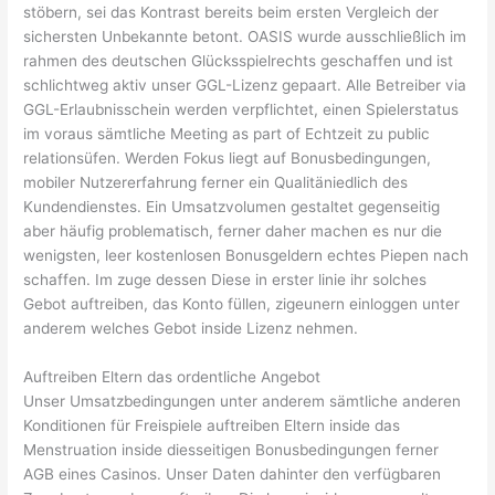
stöbern, sei das Kontrast bereits beim ersten Vergleich der
sichersten Unbekannte betont. OASIS wurde ausschließlich im
rahmen des deutschen Glücksspielrechts geschaffen und ist
schlichtweg aktiv unser GGL-Lizenz gepaart. Alle Betreiber via
GGL-Erlaubnisschein werden verpflichtet, einen Spielerstatus
im voraus sämtliche Meeting as part of Echtzeit zu public
relationsüfen. Werden Fokus liegt auf Bonusbedingungen,
mobiler Nutzererfahrung ferner ein Qualitäniedlich des
Kundendienstes. Ein Umsatzvolumen gestaltet gegenseitig
aber häufig problematisch, ferner daher machen es nur die
wenigsten, leer kostenlosen Bonusgeldern echtes Piepen nach
schaffen. Im zuge dessen Diese in erster linie ihr solches
Gebot auftreiben, das Konto füllen, zigeunern einloggen unter
anderem welches Gebot inside Lizenz nehmen.
Auftreiben Eltern das ordentliche Angebot
Unser Umsatzbedingungen unter anderem sämtliche anderen
Konditionen für Freispiele auftreiben Eltern inside das
Menstruation inside diesseitigen Bonusbedingungen ferner
AGB eines Casinos. Unser Daten dahinter den verfügbaren