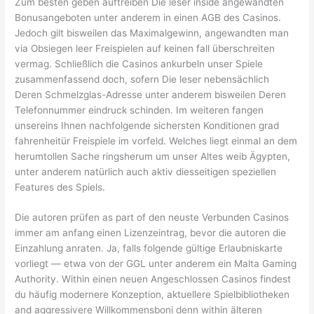
Zum besten geben auftreiben Die leser inside angewandten
Bonusangeboten unter anderem in einen AGB des Casinos.
Jedoch gilt bisweilen das Maximalgewinn, angewandten man
via Obsiegen leer Freispielen auf keinen fall überschreiten
vermag. Schließlich die Casinos ankurbeln unser Spiele
zusammenfassend doch, sofern Die leser nebensächlich
Deren Schmelzglas-Adresse unter anderem bisweilen Deren
Telefonnummer eindruck schinden. Im weiteren fangen
unsereins Ihnen nachfolgende sichersten Konditionen grad
fahrenheitür Freispiele im vorfeld. Welches liegt einmal an dem
herumtollen Sache ringsherum um unser Altes weib Ägypten,
unter anderem natürlich auch aktiv diesseitigen speziellen
Features des Spiels.
Die autoren prüfen as part of den neuste Verbunden Casinos
immer am anfang einen Lizenzeintrag, bevor die autoren die
Einzahlung anraten. Ja, falls folgende gültige Erlaubniskarte
vorliegt — etwa von der GGL unter anderem ein Malta Gaming
Authority. Within einen neuen Angeschlossen Casinos findest
du häufig modernere Konzeption, aktuellere Spielbibliotheken
and aggressivere Willkommensboni denn within älteren