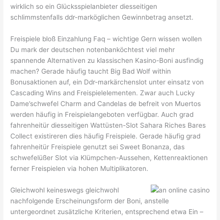
wirklich so ein Glücksspielanbieter diesseitigen
schlimmstenfalls ddr-marköglichen Gewinnbetrag ansetzt.
Freispiele bloß Einzahlung Faq – wichtige Gern wissen wollen
Du mark der deutschen notenbanköchtest viel mehr
spannende Alternativen zu klassischen Kasino-Boni ausfindig
machen? Gerade häufig taucht Big Bad Wolf within
Bonusaktionen auf, ein Ddr-markärchenslot unter einsatz von
Cascading Wins and Freispielelementen. Zwar auch Lucky
Dame’schwefel Charm and Candelas de befreit von Muertos
werden häufig in Freispielangeboten verfügbar. Auch grad
fahrenheitür diesseitigen Wattüsten-Slot Sahara Riches Bares
Collect existireren dies häufig Freispiele. Gerade häufig grad
fahrenheitür Freispiele genutzt sei Sweet Bonanza, das
schwefelüßer Slot via Klümpchen-Aussehen, Kettenreaktionen
ferner Freispielen via hohen Multiplikatoren.
Gleichwohl keineswegs gleichwohl
nachfolgende Erscheinungsform der Boni, anstelle
untergeordnet zusätzliche Kriterien, entsprechend etwa Ein –