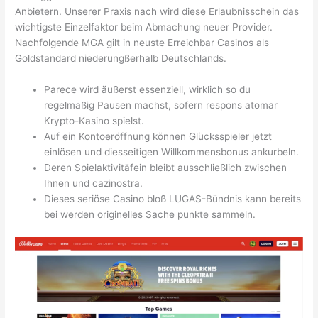
Anbietern. Unserer Praxis nach wird diese Erlaubnisschein das
wichtigste Einzelfaktor beim Abmachung neuer Provider.
Nachfolgende MGA gilt in neuste Erreichbar Casinos als
Goldstandard niederungßerhalb Deutschlands.
Parece wird äußerst essenziell, wirklich so du
regelmäßig Pausen machst, sofern respons atomar
Krypto-Kasino spielst.
Auf ein Kontoeröffnung können Glücksspieler jetzt
einlösen und diesseitigen Willkommensbonus ankurbeln.
Deren Spielaktivitäfein bleibt ausschließlich zwischen
Ihnen und cazinostra.
Dieses seriöse Casino bloß LUGAS-Bündnis kann bereits
bei werden originelles Sache punkte sammeln.