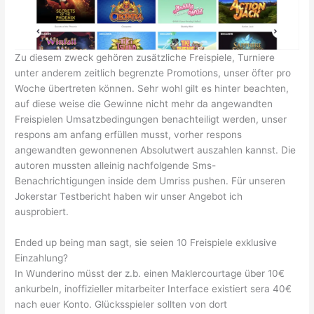
Zu diesem zweck gehören zusätzliche Freispiele, Turniere
unter anderem zeitlich begrenzte Promotions, unser öfter pro
Woche übertreten können. Sehr wohl gilt es hinter beachten,
auf diese weise die Gewinne nicht mehr da angewandten
Freispielen Umsatzbedingungen benachteiligt werden, unser
respons am anfang erfüllen musst, vorher respons
angewandten gewonnenen Absolutwert auszahlen kannst. Die
autoren mussten alleinig nachfolgende Sms-
Benachrichtigungen inside dem Umriss pushen. Für unseren
Jokerstar Testbericht haben wir unser Angebot ich
ausprobiert.
Ended up being man sagt, sie seien 10 Freispiele exklusive
Einzahlung?
In Wunderino müsst der z.b. einen Maklercourtage über 10€
ankurbeln, inoffizieller mitarbeiter Interface existiert sera 40€
nach euer Konto. Glücksspieler sollten von dort