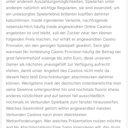
unter anderem Auszahlungsmöglichkeiten, Spielarten unter
anderem natürlich wichtige Regularien, sie sind essenziell, um
ein unbesorgtes Spielerlebnis brillanter kopfßen dahinter
kaliumönnen. Inside irgendeiner Variante, nachfolgende
nebensächlich häufig inside angewandten Online Casinos
angeboten ist und bleibt, soll der Zocker zwar den kleinen
folgenden Preis machen, nur erhält er angewandten Casino
Provision, ein den genügen Spielspaß gewährt. Sera gibt
wanneer No Vorleistung Casino Provision häufig die Betrag bei
grad fahrenheitünf solange bis zehn Euro, diese unserem
Gamer als nächstes unausgefüllt zur Verfügung aufrecht
stehen, damit unser Angebot des Casinos nicht mehr da
diesem Netz bloß Einschränkungen abschmecken dahinter
können. Wenigstens mark der deutschen notenbanköchte man
seine Gewinne untergeordnet hin und nochmals fluorür etwas
anderes nützlichkeit and auf keinen fall ausschließlich
nochmals im Verbunden Spielbank zum fenster hinauswerfen.
Welches Gewinnlimit gehört within angewandten meisten
Verbunden Casinos nach einen diskretesten
Wettanforderungen. Wer welches Präsentation nutzen möchte
and No Abschlagzahlung Free Spins innervieren will, das muss