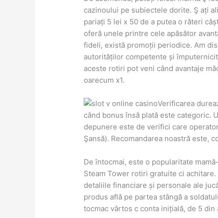
cazinoului pe subiectele dorite. Ş ați al
pariați 5 lei x 50 de a putea o răteri câ
oferă unele printre cele apăsător avan
fideli, există promoții periodice. Am di
autorităților competente și împuternici
aceste rotiri pot veni când avantaje mă
oarecum x1.
Verificarea durea
când bonus însă plată este categoric.
depunere este de verifici care operator
Şansă). Recomandarea noastră este, conj 
De întocmai, este o popularitate mamă-
Steam Tower rotiri gratuite ci achitare.
detaliile financiare și personale ale juc
produs află pe partea stângă a soldatu
tocmac vârtos c conta inițială, de 5 din