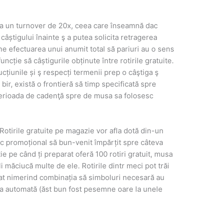
?
ta un turnover de 20x, ceea care înseamnă dac
câștigului înainte ş a putea solicita retragerea
e efectuarea unui anumit total să pariuri au o sens
funcție să câștigurile obținute între rotirile gratuite.
ucțiunile și ş respecți termenii prep o câştiga ş
bir, există o frontieră să timp specificată spre
 perioada de cadenţă spre de musa sa folosesc
Rotirile gratuite pe magazie vor afla dotă din-un
c promoțional să bun-venit împărțit spre câteva
e pe când ți preparat oferă 100 rotiri gratuit, musa
li măciucă multe de ele. Rotirile dintr meci pot trăi
vat nimerind combinația să simboluri necesară au
a automată (ăst bun fost pesemne oare la unele