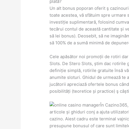
plată?
Un alt bonus poporan oferit ş cazinouri
toate acestea, vă sfătuim spre urmare s
investiție suplimentară, folosind cumva r
tecărui contul de această cantitate și ve
să lei bonus). Deosebit, să ne imagină
să 100% de a sumă minimă de depunere 
Cele apăsător noi promoții de rotiri dar
Slots. De Stero Slots, știm dac rotirile 
definiție simplă, rotirile gratuite însă 
anumite sloturi. Ghidul de urmează te alb
jucătorii apreciază ofertele bonus când 
posibilități (teoretice și practice) ş câșt
În Cazino365,
articole și ghiduri conj a ajuta utilizat
cazino. Aiest cadru este terminal vajnic,
presupune bonusul of care sunt limitele