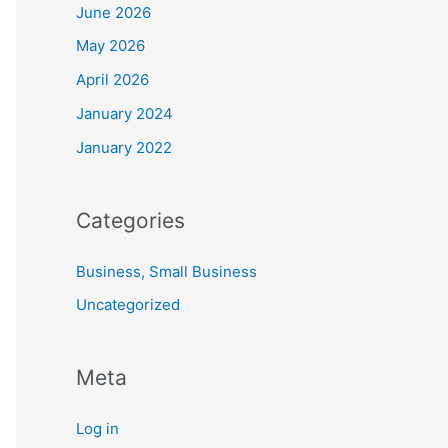
June 2026
May 2026
April 2026
January 2024
January 2022
Categories
Business, Small Business
Uncategorized
Meta
Log in