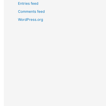
Entries feed
Comments feed
WordPress.org