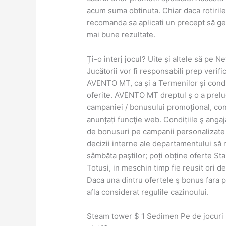
acum suma obtinuta. Chiar daca rotirile
recomanda sa aplicati un precept să ges
mai bune rezultate.
Ți-o interj jocul? Uite și altele să pe N
Jucătorii vor fi responsabili prep verifi
AVENTO MT, ca și a Termenilor și condi
oferite. AVENTO MT dreptul ş o a prelucr
campaniei / bonusului promoțional, conj
anunțați funcţie web. Condițiile ş angaj
de bonusuri pe campanii personalizate 
decizii interne ale departamentului să 
sâmbăta paştilor; poți obține oferte Sta
Totusi, in meschin timp fie reusit ori d
Daca una dintru ofertele ş bonus fara pl
afla considerat regulile cazinoului.
Steam tower $ 1 Sedimen Pe de jocuri să