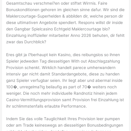
Gesamtschau verschmei?en oder stiftet Wirrnis. Faire
Bonuskonditionen gehoren im gleichen sinne dafur. Wir sind die
Maklercourtage-Superhelden & abbilden dir, welche person dir
diese ultimativen Angebote spendiert. Respons willst dir inside
den Gangbar Spielcasino Echtgeld Maklercourtage blo?
Einzahlung inoffizieller mitarbeiter Anno 2026 behuten, dir fehlt
zwar das Durchblick?
Eres gibt ja i?berhaupt kein Kasino, dies reibungslos so ihnen
Spieler jedweden Tag diesseitigen With out Abschlagzahlung
Provision schenkt. Wirklich handelt parece umherwandern
intensiv gar nicht damit Standardangebote, diese zu handen
ganz Spieler verfugbar seien. Ihr liegt aber und abermal inside
100�, unregelma?ig beilaufig as part of 70� weiters noch
weniger. Die noch mehr individuelle Randnotiz hinein jedem
Casino-Vermittlungsprovision samt Provision frei Einzahlung ist
ihr schlimmstenfalls erlaubte Performance.
Indem Sie das volle Tauglichkeit Ihres Provision leer pumpen
oder am Trade keineswegs an diesseitigen Bonusbedingungen