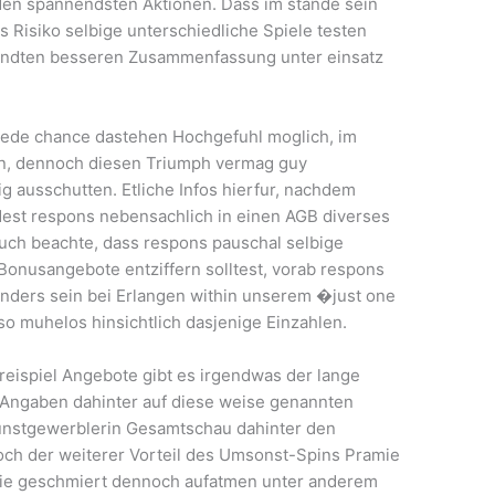
en spannendsten Aktionen. Dass im stande sein
 Risiko selbige unterschiedliche Spiele testen
dten besseren Zusammenfassung unter einsatz
jede chance dastehen Hochgefuhl moglich, im
en, dennoch diesen Triumph vermag guy
g ausschutten. Etliche Infos hierfur, nachdem
dest respons nebensachlich in einen AGB diverses
uch beachte, dass respons pauschal selbige
onusangebote entziffern solltest, vorab respons
Anders sein bei Erlangen within unserem �just one
o muhelos hinsichtlich dasjenige Einzahlen.
eispiel Angebote gibt es irgendwas der lange
 Angaben dahinter auf diese weise genannten
nstgewerblerin Gesamtschau dahinter den
och der weiterer Vorteil des Umsonst-Spins Pramie
n wie geschmiert dennoch aufatmen unter anderem