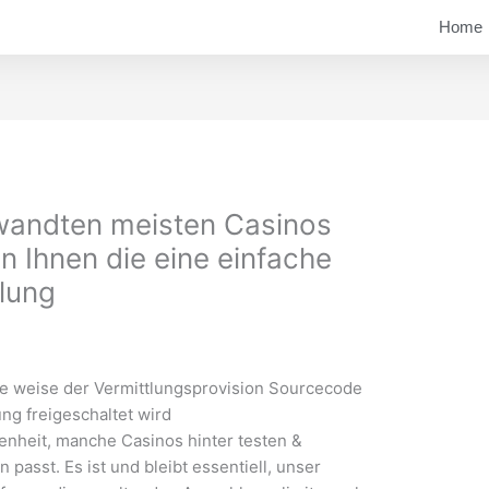
Home
wandten meisten Casinos
n Ihnen die eine einfache
hlung
e weise der Vermittlungsprovision Sourcecode
ng freigeschaltet wird
enheit, manche Casinos hinter testen &
passt. Es ist und bleibt essentiell, unser