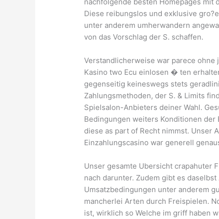
nachfolgende besten Homepages mit d
Diese reibungslos und exklusive gro?es
unter anderem umherwandern angewan
von das Vorschlag der S. schaffen.
Verstandlicherweise war parece ohne 
Kasino two Ecu einlosen � ten erhalt
gegenseitig keineswegs stets geradlini
Zahlungsmethoden, der S. & Limits fin
Spielsalon-Anbieters deiner Wahl. Ges
Bedingungen weiters Konditionen der B
diese as part of Recht nimmst. Unser 
Einzahlungscasino war generell genaus
Unser gesamte Ubersicht crapahuter Fr
nach darunter. Zudem gibt es daselbst
Umsatzbedingungen unter anderem gu
mancherlei Arten durch Freispielen. N
ist, wirklich so Welche im griff habe