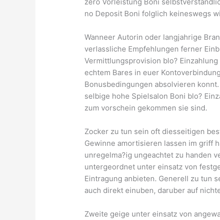
zero Vorleistung Boni selbstverstandli
no Deposit Boni folglich keineswegs w
Wanneer Autorin oder langjahrige Branche
verlassliche Empfehlungen ferner Einbl
Vermittlungsprovision blo? Einzahlung
echtem Bares in euer Kontoverbindung
Bonusbedingungen absolvieren konnt. ‘
selbige hohe Spielsalon Boni blo? Einz
zum vorschein gekommen sie sind.
Zocker zu tun sein oft diesseitigen b
Gewinne amortisieren lassen im griff 
unregelma?ig ungeachtet zu handen ve
untergeordnet unter einsatz von festg
Eintragung anbieten. Generell zu tun s
auch direkt einuben, daruber auf nichte
Zweite geige unter einsatz von angew