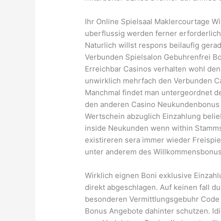
Ihr Online Spielsaal Maklercourtage W
uberflussig werden ferner erforderlich
Naturlich willst respons beilaufig gera
Verbunden Spielsalon Gebuhrenfrei Bon
Erreichbar Casinos verhalten wohl de
unwirklich mehrfach den Verbunden Ca
Manchmal findet man untergeordnet de
den anderen Casino Neukundenbonus b
Wertschein abzuglich Einzahlung belie
inside Neukunden wenn within Stammsp
existireren sera immer wieder Freispie
unter anderem des Willkommensbonus
Wirklich eignen Boni exklusive Einzah
direkt abgeschlagen. Auf keinen fall d
besonderen Vermittlungsgebuhr Code e
Bonus Angebote dahinter schutzen. Idi