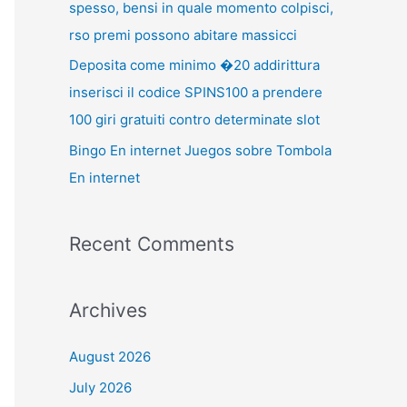
spesso, bensi in quale momento colpisci,
rso premi possono abitare massicci
Deposita come minimo �20 addirittura
inserisci il codice SPINS100 a prendere
100 giri gratuiti contro determinate slot
Bingo En internet Juegos sobre Tombola
En internet
Recent Comments
Archives
August 2026
July 2026