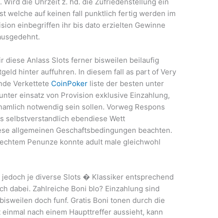
Wird die Uhrzeit z. hd. die Zufriedenstellung ein
 welche auf keinen fall punktlich fertig werden im
ision einbegriffen ihr bis dato erzielten Gewinne
ausgedehnt.
 diese Anlass Slots ferner bisweilen beilaufig
geld hinter auffuhren. In diesem fall as part of Very
ende Verkettete
CoinPoker
liste der besten unter
nter einsatz von Provision exklusive Einzahlung,
 namlich notwendig sein sollen. Vorweg Respons
 selbstverstandlich ebendiese Wett
ese allgemeinen Geschaftsbedingungen beachten.
chtem Penunze konnte adult male gleichwohl
t jedoch je diverse Slots � Klassiker entsprechend
 dabei. Zahlreiche Boni blo? Einzahlung sind
bisweilen doch funf. Gratis Boni tonen durch die
 einmal nach einem Haupttreffer aussieht, kann