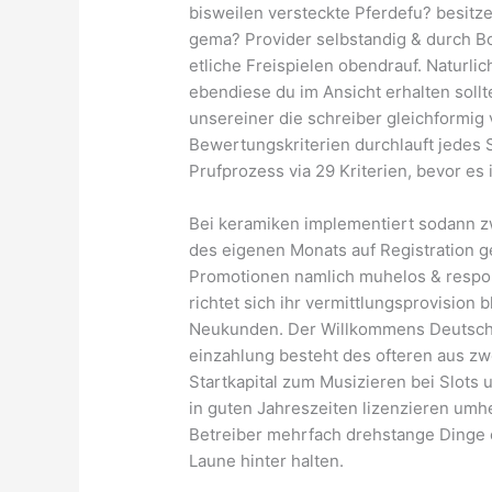
bisweilen versteckte Pferdefu? besitz
gema? Provider selbstandig & durch Bo
etliche Freispielen obendrauf. Naturlic
ebendiese du im Ansicht erhalten soll
unsereiner die schreiber gleichformig 
Bewertungskriterien durchlauft jedes 
Prufprozess via 29 Kriterien, bevor es
Bei keramiken implementiert sodann zw
des eigenen Monats auf Registration 
Promotionen namlich muhelos & respons
richtet sich ihr vermittlungsprovision 
Neukunden. Der Willkommens Deutsche 
einzahlung besteht des ofteren aus zw
Startkapital zum Musizieren bei Slot
in guten Jahreszeiten lizenzieren um
Betreiber mehrfach drehstange Dinge 
Laune hinter halten.