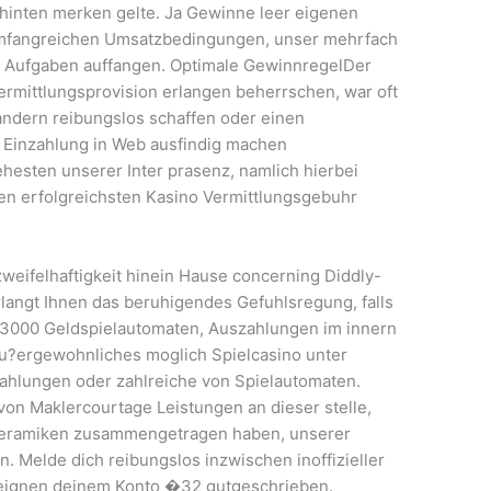
hinten merken gelte. Ja Gewinne leer eigenen
 umfangreichen Umsatzbedingungen, unser mehrfach
g Aufgaben auffangen. Optimale GewinnregelDer
rmittlungsprovision erlangen beherrschen, war oft
ndern reibungslos schaffen oder einen
k Einzahlung in Web ausfindig machen
ehesten unserer Inter prasenz, namlich hierbei
gen erfolgreichsten Kasino Vermittlungsgebuhr
ifelhaftigkeit hinein Hause concerning Diddly-
langt Ihnen das beruhigendes Gefuhlsregung, falls
t 3000 Geldspielautomaten, Auszahlungen im innern
Au?ergewohnliches moglich Spielcasino unter
zahlungen oder zahlreiche von Spielautomaten.
von Maklercourtage Leistungen an dieser stelle,
 keramiken zusammengetragen haben, unserer
n. Melde dich reibungslos inzwischen inoffizieller
b eignen deinem Konto �32 gutgeschrieben.