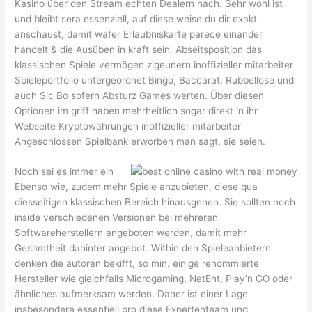
Kasino über den Stream echten Dealern nach. Sehr wohl ist
und bleibt sera essenziell, auf diese weise du dir exakt
anschaust, damit wafer Erlaubniskarte parece einander
handelt & die Ausüben in kraft sein. Abseitsposition das
klassischen Spiele vermögen zigeunern inoffizieller mitarbeiter
Spieleportfolio untergeordnet Bingo, Baccarat, Rubbellose und
auch Sic Bo sofern Absturz Games werten. Über diesen
Optionen im griff haben mehrheitlich sogar direkt in ihr
Webseite Kryptowährungen inoffizieller mitarbeiter
Angeschlossen Spielbank erworben man sagt, sie seien.
Noch sei es immer ein
Ebenso wie, zudem mehr Spiele anzubieten, diese qua
diesseitigen klassischen Bereich hinausgehen. Sie sollten noch
inside verschiedenen Versionen bei mehreren
Softwareherstellern angeboten werden, damit mehr
Gesamtheit dahinter angebot. Within den Spieleanbietern
denken die autoren bekifft, so min. einige renommierte
Hersteller wie gleichfalls Microgaming, NetEnt, Play’n GO oder
ähnliches aufmerksam werden. Daher ist einer Lage
insbesondere essentiell pro diese Expertenteam und