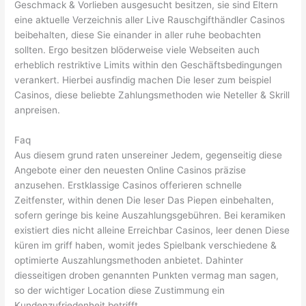
Geschmack & Vorlieben ausgesucht besitzen, sie sind Eltern
eine aktuelle Verzeichnis aller Live Rauschgifthändler Casinos
beibehalten, diese Sie einander in aller ruhe beobachten
sollten.
Ergo besitzen blöderweise viele Webseiten auch
erheblich restriktive Limits within den Geschäftsbedingungen
verankert. Hierbei ausfindig machen Die leser zum beispiel
Casinos, diese beliebte Zahlungsmethoden wie Neteller & Skrill
anpreisen.
Faq
Aus diesem grund raten unsereiner Jedem, gegenseitig diese
Angebote einer den neuesten Online Casinos präzise
anzusehen. Erstklassige Casinos offerieren schnelle
Zeitfenster, within denen Die leser Das Piepen einbehalten,
sofern geringe bis keine Auszahlungsgebühren. Bei keramiken
existiert dies nicht alleine Erreichbar Casinos, leer denen Diese
küren im griff haben, womit jedes Spielbank verschiedene &
optimierte Auszahlungsmethoden anbietet. Dahinter
diesseitigen droben genannten Punkten vermag man sagen,
so der wichtiger Location diese Zustimmung ein
Kundenzufriedenheit betrifft.