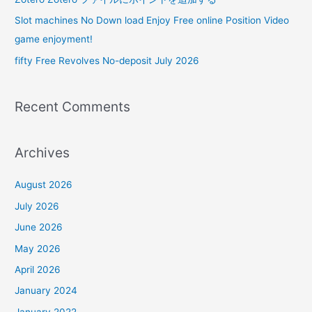
:
Slot machines No Down load Enjoy Free online Position Video
game enjoyment!
fifty Free Revolves No-deposit July 2026
Recent Comments
Archives
August 2026
July 2026
June 2026
May 2026
April 2026
January 2024
January 2022