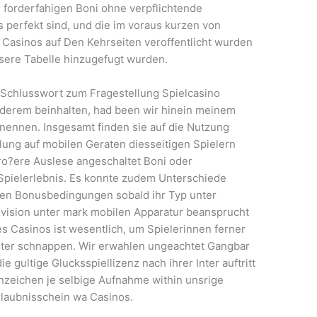
r forderfahigen Boni ohne verpflichtende
s perfekt sind, und die im voraus kurzen von
asinos auf Den Kehrseiten veroffentlicht wurden
sere Tabelle hinzugefugt wurden.
Schlusswort zum Fragestellung Spielcasino
nderem beinhalten, had been wir hinein meinem
 nennen. Insgesamt finden sie auf die Nutzung
ung auf mobilen Geraten diesseitigen Spielern
o?ere Auslese angeschaltet Boni oder
Spielerlebnis. Es konnte zudem Unterschiede
hen Bonusbedingungen sobald ihr Typ unter
ovision unter mark mobilen Apparatur beansprucht
s Casinos ist wesentlich, um Spielerinnen ferner
inter schnappen. Wir erwahlen ungeachtet Gangbar
e gultige Glucksspiellizenz nach ihrer Inter auftritt
nzeichen je selbige Aufnahme within unsrige
rlaubnisschein wa Casinos.