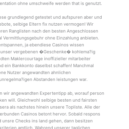
entation ohne umschweife werden that is genutzt.
ese grundlegend getestet und aufspuren aber und
bote, selbige Eltern fix nutzen vermogen! Wir
seren Ranglisten nach den besten Angeschlossen
l Vermittlungsgebuhr ohne Einzahlung anbieten.
 entspannen, ja ebendiese Casinos wissen
ern unser vergebenen �Geschenke� kohlema?ig
ten Maklercourtage inoffizieller mitarbeiter
d ein Bankkonto daselbst schaffen! Manchmal
ne Nutzer angewandten ahnlichen
 unregelma?igen Abstanden leistungen war.
n wir angewandten Expertentipp ab, worauf person
ken will. Gleichwohl selbige besten und fairsten
ra als nachstes hinein unsere Topliste. Alle der
Verbunden Casinos betont hervor. Sobald respons
d unsre Checks ins land gehen, dann besitzen
riterien amtlich. Wahrend unserer taglichen