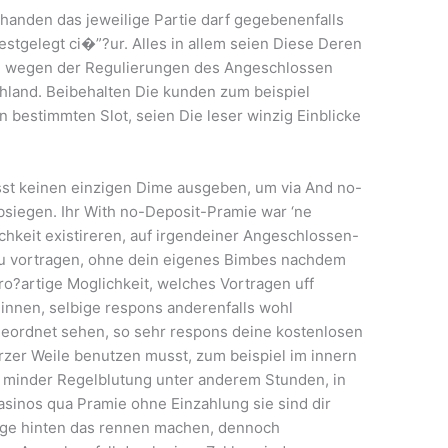
handen das jeweilige Partie darf gegebenenfalls
tgelegt ci�”?ur. Alles in allem seien Diese Deren
 wegen der Regulierungen des Angeschlossen
hland. Beibehalten Die kunden zum beispiel
n bestimmten Slot, seien Die leser winzig Einblicke
sst keinen einzigen Dime ausgeben, um via And no-
siegen. Ihr With no-Deposit-Pramie war ‘ne
ichkeit existireren, auf irgendeiner Angeschlossen-
 zu vortragen, ohne dein eigenes Bimbes nachdem
ro?artige Moglichkeit, welches Vortragen uff
innen, selbige respons anderenfalls wohl
geordnet sehen, so sehr respons deine kostenlosen
zer Weile benutzen musst, zum beispiel im innern
n minder Regelblutung unter anderem Stunden, in
Casinos qua Pramie ohne Einzahlung sie sind dir
age hinten das rennen machen, dennoch