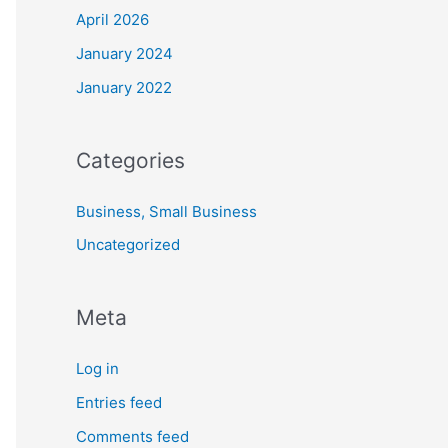
April 2026
January 2024
January 2022
Categories
Business, Small Business
Uncategorized
Meta
Log in
Entries feed
Comments feed