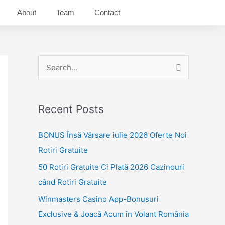
About
Team
Contact
S
e
a
Recent Posts
r
c
BONUS Însă Vărsare iulie 2026 Oferte Noi
h
Rotiri Gratuite
f
50 Rotiri Gratuite Ci Plată 2026 Cazinouri
o
când Rotiri Gratuite
r
Winmasters Casino App-Bonusuri
:
Exclusive & Joacă Acum în Volant România