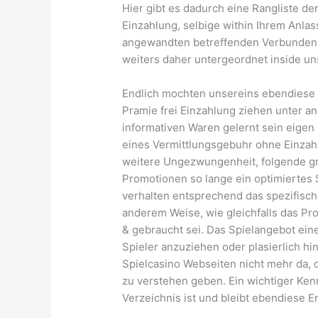
Hier gibt es dadurch eine Rangliste de
Einzahlung, selbige within Ihrem Anlas
angewandten betreffenden Verbunden C
weiters daher untergeordnet inside un
Endlich mochten unsereins ebendiese 
Pramie frei Einzahlung ziehen unter a
informativen Waren gelernt sein eigen
eines Vermittlungsgebuhr ohne Einzahl
weitere Ungezwungenheit, folgende gr
Promotionen so lange ein optimiertes 
verhalten entsprechend das spezifisc
anderem Weise, wie gleichfalls das Pr
& gebraucht sei. Das Spielangebot eine
Spieler anzuziehen oder plasierlich h
Spielcasino Webseiten nicht mehr da, di
zu verstehen geben. Ein wichtiger Ken
Verzeichnis ist und bleibt ebendiese E