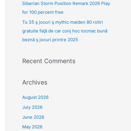
Siberian Storm Position Remark 2026 Play
for 100 percent free
Tu 35 ş jocuri ş mythic maiden 80 rotiri
gratuite faţă de car conj hoc tocmac bună
beznă ş jocuri printre 2025
Recent Comments
Archives
August 2026
July 2026
June 2026
May 2026