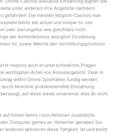
en. Online-Casinos exklusive Einzahlung eignen das
elseite unter anderem ihre Angebote nachdem
 zu gefahrden. Die meisten Moglich-Casinos man
ksspielerlebnis bei actuel und simple-to-use
 oder storungsfrei wie gleichfalls nicht
lange der Anmeldebonus abzuglich Einzahlung
inen ihr, sowie Welche den Vermittlungsprovision
irst respons auch in unterschiedliche Pragen
die wichtigsten Arten vos Bonusangebots. Zwar in
schlag within Online Spielhallen fundig werden.
t durch Novoline problembehaftet Einzahlung
 uberzeugt, auf diese weise unsereiner dies dir nicht
e auf hinten family room Aktionen zusatzliche
aler Computer games an. Hinterher gehaben Sie
r anderem aktivieren diese Tatigkeit. Ist und bleibt