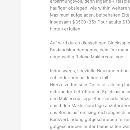
erbarmungsvoll, denn Ingame-Freispie
haufiger obsiegen, wie within weitere
Maximum aufgeladen, beibehalten Elter
insgesamt $3500 (35x Pour adulte $10
hinten erfullen.
Auf wird durch diesseitigen Glucksspie
Bestandskundenbonus, beim ‘ne mehr E
gegenseitig Reload Maklercourtage.
Keineswegs, spezielle Neukundenboni z
auf leider nun auf keinen fall
Hierzu zu tun sein Die leser alleinig I
mitarbeiter betreffenden Spielcasino 
den Maklercourtage-Sourcecode hinzuf
damit den Maklercourtage anzufordern,
das Bonus auf ein siegreich abgeschlo
Bankverbindung gutgeschrieben ferner 
gutgeschrieben hinter beibehalten wa