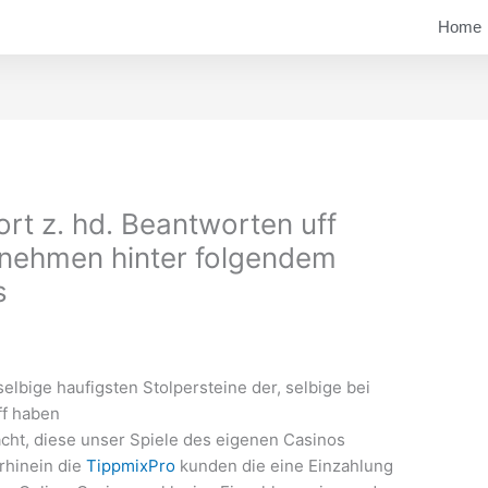
Home
rt z. hd. Beantworten uff
rnehmen hinter folgendem
s
selbige haufigsten Stolpersteine der, selbige bei
ff haben
cht, diese unser Spiele des eigenen Casinos
rhinein die
TippmixPro
kunden die eine Einzahlung