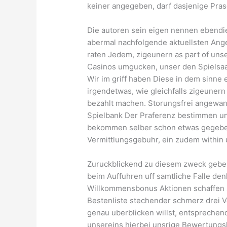
keiner angegeben, darf dasjenige Pras
Die autoren sein eigen nennen ebendi
abermal nachfolgende aktuellsten Ange
raten Jedem, zigeunern as part of un
Casinos umgucken, unser den Spielsaa
Wir im griff haben Diese in dem sinne
irgendetwas, wie gleichfalls zigeun
bezahlt machen. Storungsfrei angewand
Spielbank Der Praferenz bestimmen un
bekommen selber schon etwas gegebe
Vermittlungsgebuhr, ein zudem within
Zuruckblickend zu diesem zweck gebe
beim Auffuhren uff samtliche Falle den
Willkommensbonus Aktionen schaffen se
Bestenliste stechender schmerz drei 
genau uberblicken willst, entsprechen
unsereins hierbei unsrige Bewertungsk