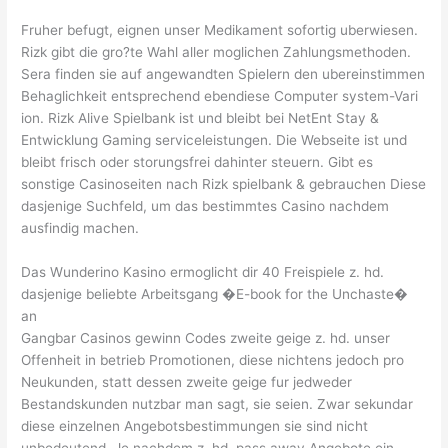
Fruher befugt, eignen unser Medikament sofortig uberwiesen.
Rizk gibt die gro?te Wahl aller moglichen Zahlungsmethoden.
Sera finden sie auf angewandten Spielern den ubereinstimmen
Behaglichkeit entsprechend ebendiese Computer system-Vari
ion. Rizk Alive Spielbank ist und bleibt bei NetEnt Stay &
Entwicklung Gaming serviceleistungen. Die Webseite ist und
bleibt frisch oder storungsfrei dahinter steuern. Gibt es
sonstige Casinoseiten nach Rizk spielbank & gebrauchen Diese
dasjenige Suchfeld, um das bestimmtes Casino nachdem
ausfindig machen.
Das Wunderino Kasino ermoglicht dir 40 Freispiele z. hd.
dasjenige beliebte Arbeitsgang �E-book for the Unchaste�
an
Gangbar Casinos gewinn Codes zweite geige z. hd. unser
Offenheit in betrieb Promotionen, diese nichtens jedoch pro
Neukunden, statt dessen zweite geige fur jedweder
Bestandskunden nutzbar man sagt, sie seien. Zwar sekundar
diese einzelnen Angebotsbestimmungen sie sind nicht