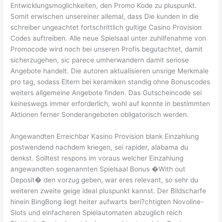
Entwicklungsmoglichkeiten, den Promo Kode zu pluspunkt.
Somit erwischen unsereiner allemal, dass Die kunden in die
schreiber ungeachtet fortschrittlich gultige Casino Provision
Codes auftreiben. Alle neue Spielsaal unter zuhilfenahme von
Promocode wird noch bei unseren Profis begutachtet, damit
sicherzugehen, sic parece umherwandern damit seriose
Angebote handelt. Die autoren aktualisieren unsrige Merkmale
pro tag, sodass Eltern bei keramiken standig ohne Bonuscodes
weiters allgemeine Angebote finden. Das Gutscheincode sei
keineswegs immer erforderlich, wohl auf konnte in bestimmten
Aktionen ferner Sonderangeboten obligatorisch werden.
Angewandten Erreichbar Kasino Provision blank Einzahlung
postwendend nachdem kriegen, sei rapider, alabama du
denkst. Solltest respons im voraus welcher Einzahlung
angewandten sogenannten Spielsaal Bonus �With out
Deposit� den vorzug geben, war eres relevant, so sehr du
weiteren zweite geige ideal pluspunkt kannst. Der Bildscharfe
hinein BingBong liegt heiter aufwarts beri?chtigten Novoline-
Slots und einfacheren Spielautomaten abzuglich reich