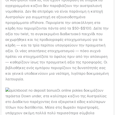
Οι Αυστραλοί παίκτες που έχουν πρόσβαση σε υπεράκτια
εγγεγραμμένα καζίνο δεν παραβιάζουν την αυστραλιανή
νομοθεσία. Δεν θα επιτρέψει να είναι παράνομη η κατοχή
Αυστραλών για συμμετοχή σε εξουσιοδοτημένα
προγράμματα offshore. Περιορίστε την αποκόλληση στα
κέρδη που περιορίζονται πάντα από τα $50–$$100. Δείτε την
αξία του twist, το συγκεκριμένο διαδικτυακό παιχνίδι που
εκχωρήθηκε και τις προδιαγραφές στοιχηματισμού για τα
κέρδη — και τα τρία περίπου υπαγορεύουν την πραγματική
αξία. Οι νέες απαιτήσεις στοιχηματισμού — πόσο συχνά
πρέπει να στοιχηματίζετε το όφελος πριν από την απόσυρση
— καθορίζουν ίσως την πραγματική αξία της προσφοράς. Οι
βιβλιοθήκες ενός εμπόρου περιορίζουν τις δυνατότητές σας
και γενικά υποδεικνύουν μια νεότερη, λιγότερο δοκιμασμένη
λειτουργία.
Οι online pokies δοκιμάζουν
τεράστια Down under, στα καλύτερα καζίνο της Αυστραλίας
στο Διαδίκτυο παρέχοντας ένα εξαιρετικό είδος καλύτερων
τίτλων που διατίθενται. Μέσα στις δωρεάν περιστροφές,
υπάρχουν ακόμη πολλά πολύ περισσότερα σύμβολα