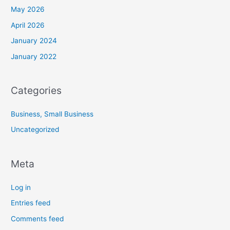
May 2026
April 2026
January 2024
January 2022
Categories
Business, Small Business
Uncategorized
Meta
Log in
Entries feed
Comments feed