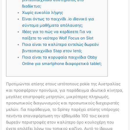
διαδίκτυο;
Χωρίς ευκολία λήψης
Είναι όντως το παιχνίδι .io ιδανικό για
σύντομα μαθήματα απόλαυσης;
Ιδέες για το πώς να κερδίσετε Για να
παίξετε το νεότερο Wolf Focus on Slot
Ποια είναι τα καλύτερα εντελώς δωρεάν
βιντεοπαιχνίδια Step στον Ιστό;
Ποια είναι τα κορυφαία παιχνίδια Obby
Online για smartphone διαφορετικά tablet;
Προτιμώνται επίσης στους ιστότοπους pokie της Αυστραλίας
και προσφέρουν προνόμια, για παράδειγμα ιδιωτικά κίνητρα,
μεγάλες επιστροφές μετρητών, μικρότερες πληρωμές,
προσωπικούς διαγωνισμούς και προσωπικούς διαχειριστές
μελών. Για παράδειγμα, το Spinsy παρέχει επίσης υπέροχες
πενήντα επαναφόρτωση την εβδομάδα 100 τοις εκατό
δωρεάν περιστροφές στον καλύτερο όρο κουλοχέρη που
έχετε επιλέξει λόγω του τοπικού καζίνο.
Αυτό το ίδρυμα