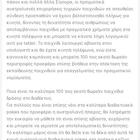
πάσου και πολλά άλλα Σίγουρα, οι πραγματικά
αυστραλιανές επιχειρήσεις τυχερών παιχνιδιών σε απευθείας
σύνδεση προσπαθούν να έχουν βελτιστοποιηθεί πλήρως για
κινητά, δίνοντας τη δυνατότητα στους ανθρώπους να
απολαμβάνουν παιχνίδια με πραγματικά χρήματα χάρη στα
κινητά τηλέφωνα και μπορείτε να κάνετε λήψη λογισμικού
αντί για tablet. Το παιχνίδι λειτουργεί αβίαστα στον
υπολογιστή και θα έχετε κινητά τηλέφωνα, ενώ είστε
κανονικές καμπάνιες και μπορείτε 100 τοις εκατό δωρεάν
περιστροφές προσφέρει επίσης βοήθεια στην επέκταση της
εκπαίδευσης παιχνιδιού για επαγγελματίες του πραγματικού
νομίσματος.
Ποια είναι τα καλύτερα 100 τοις εκατό δωρεάν παιχνίδια
δράσης στο διαδίκτυο;
Για πολλούς που είναι επίσης νέοι στα καλύτερα διαδικτυακά
pokies που προσφέρει η αυστραλιανή ήπειρος, θα λατρέψετε
την ευκαιρία να μάθετε ότι είναι επίσης αβίαστα, ευχάριστα
και μπορείτε να γεμίσετε με αποτελεσματικές δυνατότητες.
Το καλύτερο μέρος είναι ότι θα δείτε και τα δέκα από αυτά τα
κοινά αυστραλιανά διαδικτυακά pokies στα φρέσκα καζίνο