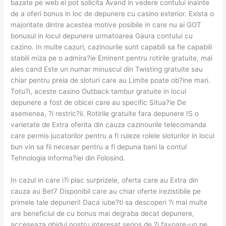
bazate pe web ei pot solicita Avand in vedere contului inainte
de a oferi bonus in loc de depunere cu casino exterior. Exista o
majoritate dintre acestea motive posibile in care nu ai GOT
bonusul in locul depunere urmatoarea Gaura contului cu
cazino. In multe cazuri, cazinourile sunt capabili sa fie capabili
stabili miza pe o admira?ie Eminent pentru rotirile gratuite, mai
ales cand Este un numar minuscul din Twisting gratuite sau
chiar pentru preia de sloturi care au Limite poate ob?ine mari.
Totu?i, aceste casino Outback tambur gratuite in locul
depunere a fost de obicei care au specific Situa?ie De
asemenea, ?i restric?ii. Rotirile gratuite fara depunere IS o
varietate de Extra oferita din cauza cazinourile telecomanda
care permis jucatorilor pentru a fi ruleze rolele sloturilor in locul
bun vin sa fii necesar pentru a fi depuna bani la contul
Tehnologia informa?iei din Folosind.
In cazul in care i?i plac surprizele, oferta care au Extra din
cauza au Bet7 Disponibil care au chiar oferte irezistibile pe
primele tale depuneri! Daca iube?ti sa descoperi ?i mai multe
are beneficiul de cu bonus mai degraba decat depunere,
acceseaza ghidul nostru interesat serios de ?i favoare-un pe