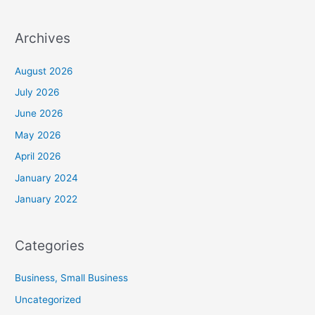
Archives
August 2026
July 2026
June 2026
May 2026
April 2026
January 2024
January 2022
Categories
Business, Small Business
Uncategorized