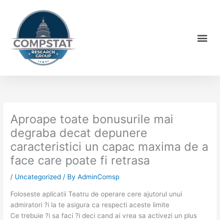
Skip
to
content
Me
Aproape toate bonusurile mai
degraba decat depunere
caracteristici un capac maxima de a
face care poate fi retrasa
/
Uncategorized
/ By
AdminComsp
Foloseste aplicatii Teatru de operare cere ajutorul unui
admiratori ?i la te asigura ca respecti aceste limite
Ce trebuie ?i sa faci ?i deci cand ai vrea sa activezi un plus