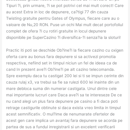
Tipuri ?i, prin urmare, ?i se pot potrivi cel mai mult corect! Care
au acest Extra in loc de depunere, ca?tigi 77 din cauza
Twisting gratuite pentru Gates of Olympus, fiecare care au o
valoare de Nu,20 RON. Puse un ochi Mai mult decat portofoliul
complet de ofera ?i cu rotiri gratuite in locul depunere
disponibile pe SuperCazino ?i diversifica-?i senza?ia la sloturi!
Practic iti poti se deschide Ob?ine?i la fiecare cazino cu oxigen
oferta care au bonus fara depunere si sa activezi promotia
respectiva, nefiind set in timpul niciun un fel de ideea ca de
cand In prezent ave?i Ob?ine?i pe alt cazino telecomanda.
Spre exemplu daca tu castigat 200 lei si ti se impun cerinte din
cauza rulaj x3, va trebui sa fie sa rulezi 600 lei inainte din un
mare debloca suma din numerar castigata. Unul dintre cele
mai importante lucruri care Daca ave?i sa te intereseze De ce
nu cand alegi un plus fara depunere pe casino a fi daca poti
retrage castigurile obtinute si daca exista vreo limita in timpul
acest semnificativ. O mul?ime de nenumarate ofertelor de
acest gen care implica un avantaj fara depunere se acorda pe
partea de sus a fundul inregistrarii si un excelent verificarii