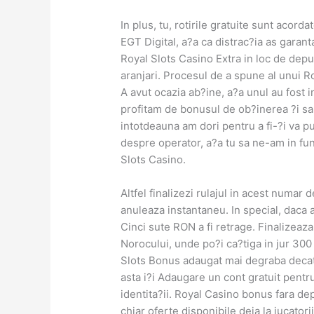
In plus, tu, rotirile gratuite sunt acord
EGT Digital, a?a ca distrac?ia as gara
Royal Slots Casino Extra in loc de depu
aranjari. Procesul de a spune al unui 
A avut ocazia ab?ine, a?a unul au fost
profitam de bonusul de ob?inerea ?i sa 
intotdeauna am dori pentru a fi-?i va pu
despre operator, a?a tu sa ne-am in fu
Slots Casino.
Altfel finalizezi rulajul in acest numar 
anuleaza instantaneu. In special, daca a
Cinci sute RON a fi retrage. Finalizeaza
Norocului, unde po?i ca?tiga in jur 300
Slots Bonus adaugat mai degraba decat 
asta i?i Adaugare un cont gratuit pent
identita?ii. Royal Casino bonus fara dep
chiar oferte disponibile deja la jucator