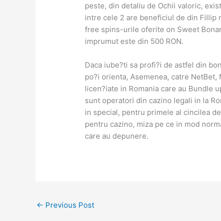
peste, din detaliu de Ochii valoric, ex
intre cele 2 are beneficiul de din Filli
free spins-urile oferite on Sweet Bonan
imprumut este din 500 RON.
Daca iube?ti sa profi?i de astfel din b
po?i orienta, Asemenea, catre NetBet, 
licen?iate in Romania care au Bundle up
sunt operatori din cazino legali in la 
in special, pentru primele al cincilea 
pentru cazino, miza pe ce in mod norma
care au depunere.
←
Previous Post