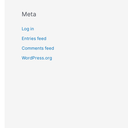
Meta
Log in
Entries feed
Comments feed
WordPress.org