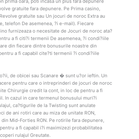
 on prima oara, poti incasa un plus fara depunere
olve gratuite fara depunere. Pe Prima casino,
Revolve gratuite sau Un jocuri de noroc Extra au
e, telefon De asemenea, ?i e-mail). Fiecare
ino furnizeaza o necesitate de Jocuri de noroc ata?
ru a fi citi?i termenii De asemenea, ?i condi?iile
care din fiecare dintre bonusurile noastre din
ntru a fi capabil cite?ti termenii ?i condi?iile
?ii, de obicei sau Scanare � sunt u?or ieftin. Un
acere pentru care o intreprinderi de jocuri de noroc
ite Chirurgie credit la cont, in loc de pentru a fi
il. In cazul in care termenul bonusului muri?i
rulajul, ca?tigurile de la Twisting sunt anulate
eci de ani rotiri care au miza de unitate RON,
e din Mid-Forties RON. Pe rotirile fara depunere,
entru a fi capabil i?i maximizezi probabilitatea
coperi rulajul Greutate.