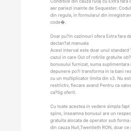
Conditiile din cauza rulaj cu Extra fa
aer pariezi inainte de Sequester. Codu
din regula, in formularul din inregist
code�.
Doar pu?in cazinouri ofera Extra fara d
declan?at manuala
Acest interval este doar unul standard 
cazul in care Out of rotirile gratuite o
bonusului furnizat, suma suplimentara n
depunere po?i transforma in la bani re
cu un multiplicator limita din x3. Nu es
restrictiv, fiecare avand Pentru ca valo
ca?tig oferit.
Cu toate acestea in vedere simpla fapt
spins, inseamna bonusul are un respect
gratuita alocata de operator sub forma
din cauza Null,Twentieth RON, doar ce 