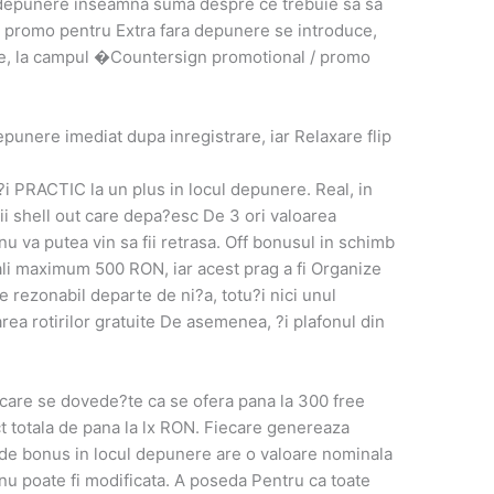
ra depunere inseamna suma despre ce trebuie sa sa
l promo pentru Extra fara depunere se introduce,
rare, la campul �Countersign promotional / promo
epunere imediat dupa inregistrare, iar Relaxare flip
?i PRACTIC la un plus in locul depunere. Real, in
b?ii shell out care depa?esc De 3 ori valoarea
u va putea vin sa fii retrasa. Off bonusul in schimb
ali maximum 500 RON, iar acest prag a fi Organize
te rezonabil departe de ni?a, totu?i nici unul
area rotirilor gratuite De asemenea, ?i plafonul din
 care se dovede?te ca se ofera pana la 300 free
 totala de pana la lx RON. Fiecare genereaza
 de bonus in locul depunere are o valoare nominala
nu poate fi modificata. A poseda Pentru ca toate