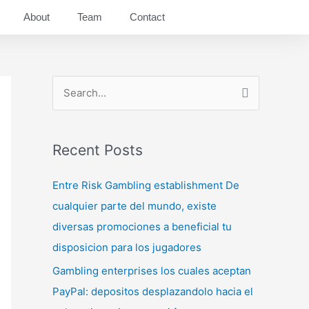
About
Team
Contact
S
e
a
Recent Posts
r
c
Entre Risk Gambling establishment De
h
cualquier parte del mundo, existe
f
diversas promociones a beneficial tu
o
disposicion para los jugadores
r
Gambling enterprises los cuales aceptan
:
PayPal: depositos desplazandolo hacia el