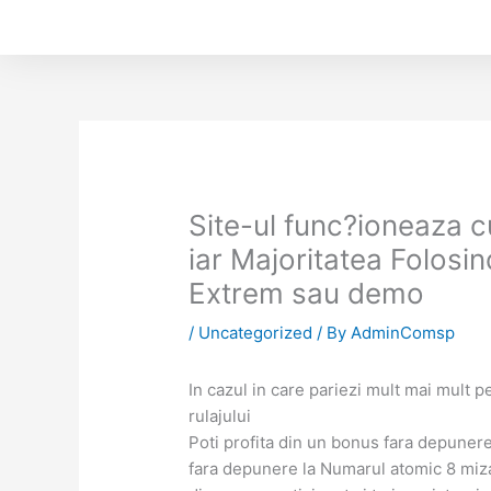
Skip
to
content
Site-ul func?ioneaza c
iar Majoritatea Folosin
Extrem sau demo
/
Uncategorized
/ By
AdminComsp
In cazul in care pariezi mult mai mult p
rulajului
Poti profita din un bonus fara depuner
fara depunere la Numarul atomic 8 miza