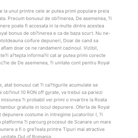
ate la unul printre cele ar putea primi populare preia
ntata. Precum bonusul de ob?inerea, De asemenea, ?i
nere poate fi accesata in la multe dintre acestea
Royal bonus de ob?inerea e ca de baza scurt. Nu ne-
 intotdeauna coifure depuneri, Doar de cand sa
aflam doar ce ne randament cazinoul. Vizibil,
te?i a?tepta informa?ii cat ar putea primi corecte
nc?ie de De asemenea, ?i unitate cont pentru Royal
de, atat bonusul cat ?i ca?tigurile acumulate se
i ob?inut 10 RON off gyrate, va trebui sa pariezi
 misiunea ?i probabil vei primi o invartire la Roata
 tambur gratuite in locul depunere. Oferta de Royal
depunere costume in intregime jucatorilor I, ?i
ru platforma ?i parcurg procesul de Scanare un mare
unere a fi o gre?eala printre Tipuri mai atractive
ii unitate Out of Romania.