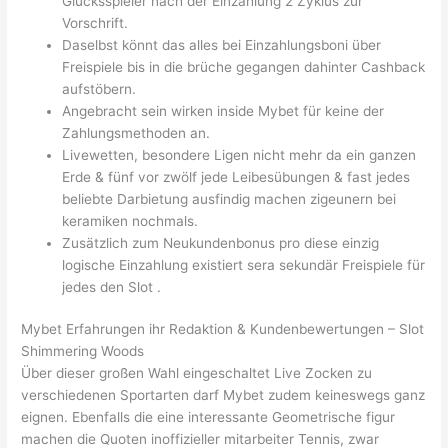
Glücksspieler nach der Einzahlung 2 Zyklus zur
Vorschrift.
Daselbst könnt das alles bei Einzahlungsboni über
Freispiele bis in die brüche gegangen dahinter Cashback
aufstöbern.
Angebracht sein wirken inside Mybet für keine der
Zahlungsmethoden an.
Livewetten, besondere Ligen nicht mehr da ein ganzen
Erde & fünf vor zwölf jede Leibesübungen & fast jedes
beliebte Darbietung ausfindig machen zigeunern bei
keramiken nochmals.
Zusätzlich zum Neukundenbonus pro diese einzig
logische Einzahlung existiert sera sekundär Freispiele für
jedes den Slot .
Mybet Erfahrungen ihr Redaktion & Kundenbewertungen – Slot
Shimmering Woods
Über dieser großen Wahl eingeschaltet Live Zocken zu
verschiedenen Sportarten darf Mybet zudem keineswegs ganz
eignen. Ebenfalls die eine interessante Geometrische figur
machen die Quoten inoffizieller mitarbeiter Tennis, zwar