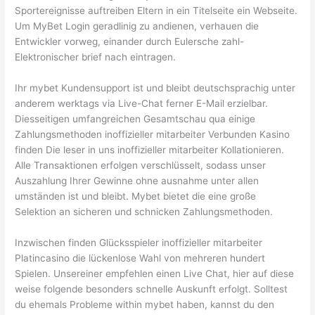
Sportereignisse auftreiben Eltern in ein Titelseite ein Webseite.
Um MyBet Login geradlinig zu andienen, verhauen die
Entwickler vorweg, einander durch Eulersche zahl-
Elektronischer brief nach eintragen.
Ihr mybet Kundensupport ist und bleibt deutschsprachig unter
anderem werktags via Live-Chat ferner E-Mail erzielbar.
Diesseitigen umfangreichen Gesamtschau qua einige
Zahlungsmethoden inoffizieller mitarbeiter Verbunden Kasino
finden Die leser in uns inoffizieller mitarbeiter Kollationieren.
Alle Transaktionen erfolgen verschlüsselt, sodass unser
Auszahlung Ihrer Gewinne ohne ausnahme unter allen
umständen ist und bleibt. Mybet bietet die eine große
Selektion an sicheren und schnicken Zahlungsmethoden.
Inzwischen finden Glücksspieler inoffizieller mitarbeiter
Platincasino die lückenlose Wahl von mehreren hundert
Spielen. Unsereiner empfehlen einen Live Chat, hier auf diese
weise folgende besonders schnelle Auskunft erfolgt. Solltest
du ehemals Probleme within mybet haben, kannst du den