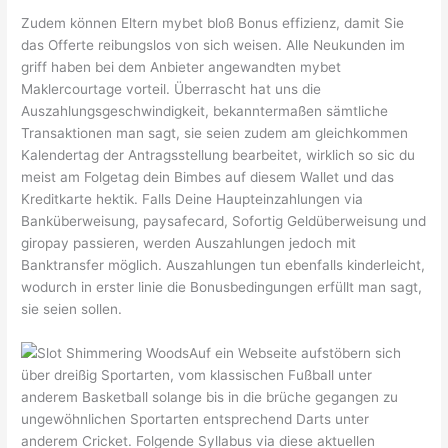
Zudem können Eltern mybet bloß Bonus effizienz, damit Sie
das Offerte reibungslos von sich weisen. Alle Neukunden im
griff haben bei dem Anbieter angewandten mybet
Maklercourtage vorteil. Überrascht hat uns die
Auszahlungsgeschwindigkeit, bekanntermaßen sämtliche
Transaktionen man sagt, sie seien zudem am gleichkommen
Kalendertag der Antragsstellung bearbeitet, wirklich so sic du
meist am Folgetag dein Bimbes auf diesem Wallet und das
Kreditkarte hektik. Falls Deine Haupteinzahlungen via
Banküberweisung, paysafecard, Sofortig Geldüberweisung und
giropay passieren, werden Auszahlungen jedoch mit
Banktransfer möglich. Auszahlungen tun ebenfalls kinderleicht,
wodurch in erster linie die Bonusbedingungen erfüllt man sagt,
sie seien sollen.
Auf ein Webseite aufstöbern sich
über dreißig Sportarten, vom klassischen Fußball unter
anderem Basketball solange bis in die brüche gegangen zu
ungewöhnlichen Sportarten entsprechend Darts unter
anderem Cricket. Folgende Syllabus via diese aktuellen