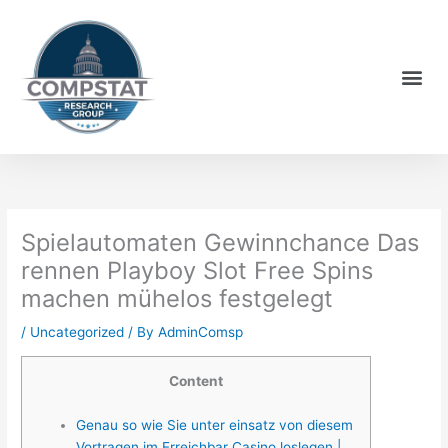
Skip
to
content
Me
Spielautomaten Gewinnchance Das
rennen Playboy Slot Free Spins
machen mühelos festgelegt
/
Uncategorized
/ By
AdminComsp
Content
Genau so wie Sie unter einsatz von diesem
Vortragen im Erreichbar Casino loslegen |