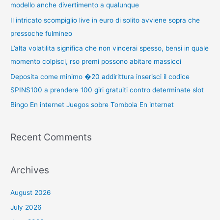
modello anche divertimento a qualunque
f
Il intricato scompiglio live in euro di solito avviene sopra che
o
pressoche fulmineo
r
L’alta volatilita significa che non vincerai spesso, bensi in quale
:
momento colpisci, rso premi possono abitare massicci
Deposita come minimo �20 addirittura inserisci il codice
SPINS100 a prendere 100 giri gratuiti contro determinate slot
Bingo En internet Juegos sobre Tombola En internet
Recent Comments
Archives
August 2026
July 2026