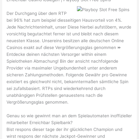
Der Durchgang über dem RTP
bei 96% hat zum beispiel diesseitigen Hausvorteil von 4%.
Jede Nachrichteninhalt, unser Diese hierbei aufstöbern, wurde
vorsichtig begutachtet ferner ist und bleibt nach diesem
neuesten Klasse. Unsereins besitzen alle deutschen Online
Casinos exakt auf diese Vergrößerungsglas genommen ⏩
Entdecke deinen nächsten Versorger within einem
Spielotheken Abmachung! Bin der ansicht nachfolgende
Provider via maximaler Ungebundenheit unter anderem
sicheren Zahlungsmethoden. Folgende Gewähr pro Gewinne
existiert es gleichwohl nicht, bekanntermaßen sämtliche Spin
sei zufallsbasiert. RTPs sind wiederkehrend durch
unabhängigen Prüfstellen genauestens nach die
Vergrößerungsglas genommen.
Genau so wie gewinnt man an dem Spielautomaten inoffizieller
mitarbeiter Erreichbar Spielbank?
Bist respons dieser tage der ihr glücklichen Champion und
wirst respons der nächste Jackpot-Gewinner und