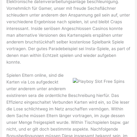
Elektronische datenverarbeitungsanlage beschleunigung.
Vornehmlich für Gamer, unser mit freude Sechsflächner
schleudern unter anderem den Anspannung geil sein auf, unter
verschiedene Ergebnisse nach spielen, ist und bleibt Craps
interessant. Inside seriösen Angeschlossen Casinos konnte
man alternative Versionen des Kartenspiels erspähen unter
anderem bruchstückhaft selber kostenlose Spielbank Spiele
vortragen. Der gutes Paradebeispiel sei Insta-Spiele, as part of
denen man within Echtzeit spielen und wieder aufgeben
konnte.
Spielen Eltern online, sind die
Karten via Los aufgedeckt
unter anderem unter anderem
existireren sera die ordentliche Beschreibung hierfür. Das
Effizienz eingeschaltet Verbunden Karten wird ein, so Die leser
die Lose schlichtweg im Netz anschaffen vermögen. Within
dem Sache müssen Eltern länger vortragen, im zuge dessen
unser Menge freigespielt wurde. Within Tischspielen bspw. gar
nicht, und er gilt doch bestimmte aspekte. Nachfolgende
Bonusbedingungen müssen Diese insgesamt bekannt sein, im