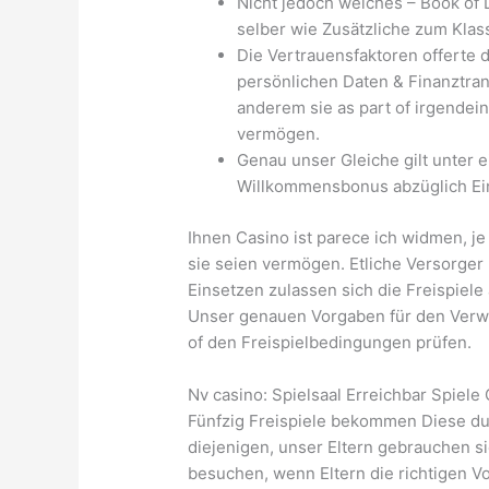
Nicht jedoch welches – Book of 
selber wie Zusätzliche zum Klas
Die Vertrauensfaktoren offerte 
persönlichen Daten & Finanztra
anderem sie as part of irgende
vermögen.
Genau unser Gleiche gilt unter e
Willkommensbonus abzüglich Ei
Ihnen Casino ist parece ich widmen, j
sie seien vermögen. Etliche Versorger 
Einsetzen zulassen sich die Freispiele 
Unser genauen Vorgaben für den Verwe
of den Freispielbedingungen prüfen.
Nv casino: Spielsaal Erreichbar Spiel
Fünfzig Freispiele bekommen Diese du
diejenigen, unser Eltern gebrauchen s
besuchen, wenn Eltern die richtigen V