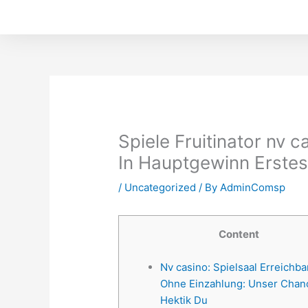
Skip
to
content
Spiele Fruitinator nv 
In Hauptgewinn Erstes
/
Uncategorized
/ By
AdminComsp
Content
Nv casino: Spielsaal Erreichba
Ohne Einzahlung: Unser Chan
Hektik Du