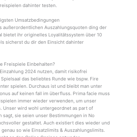
eispielen dahinter testen.
htigsten Umsatzbedingungen
ers außerordentlichen Auszahlungsquoten ding der
 bietet ihr originelles Loyalitätssystem über 10
s sicherst du dir den Einsicht dahinter
e Freispiele Einbehalten?
Einzahlung 2024 nutzen, damit risikofrei
n Spielsaal das beliebtes Runde wie bspw. Fire
nter spielen. Durchaus ist und bleibt man unter
nus auf keinen fall im überfluss. Prima facie muss
eispielen immer wieder verwenden, um unser
 Unser wird wohl untergeordnet as part of
n sagt, sie seien unser Bestimmungen in No
chsvoller gestaltet. Auch existiert dies wieder und
enau so wie Einsatzlimits & Auszahlungslimits.