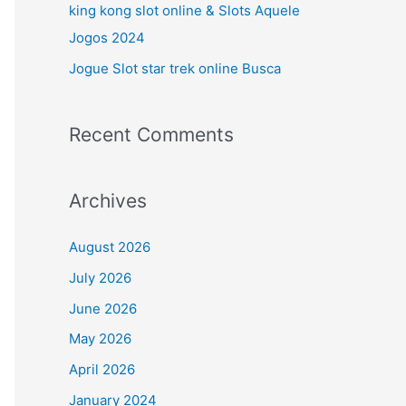
king kong slot online & Slots Aquele
Jogos 2024
Jogue Slot star trek online Busca
Recent Comments
Archives
August 2026
July 2026
June 2026
May 2026
April 2026
January 2024