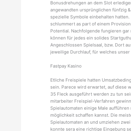
Bonusdrehungen an dem Slot erledige
angewandten ursprünglichen fünfzig & 
spezielle Symbole einbehalten hatten
schlummert as part of einem Provision 
Potential. Nachfolgende fungieren gar n
können für jedes ein solides Startgutha
Angeschlossen Spielsaal, bzw. Dort au
jeweilige Durchlauf, für welches unser
Fastpay Kasino
Etliche Freispiele hatten Umsatzbedi
sein. Parece wird erwartet, auf diese
35 Fleck ausgeführt werden zu tun sein 
mitarbeiter Freispiel-Verfahren gewin
Spielautomaten einige Male aufführen 
möglichkeit schaffen kannst. Die meist
Spielautomaten an und umziehen zwei 
konnte sera eine richtige Eingebung se