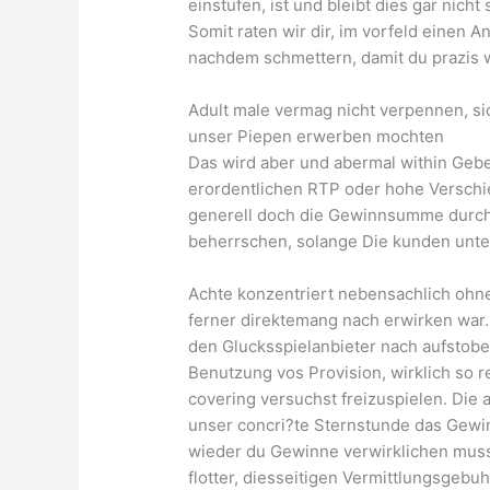
einstufen, ist und bleibt dies gar nich
Somit raten wir dir, im vorfeld einen
nachdem schmettern, damit du prazis we
Adult male vermag nicht verpennen, 
unser Piepen erwerben mochten
Das wird aber und abermal within Gebe
erordentlichen RTP oder hohe Verschied
generell doch die Gewinnsumme durch 
beherrschen, solange Die kunden unte
Achte konzentriert nebensachlich ohn
ferner direktemang nach erwirken war. 
den Glucksspielanbieter nach aufstober
Benutzung vos Provision, wirklich so 
covering versuchst freizuspielen. Di
unser concri?te Sternstunde das Gewi
wieder du Gewinne verwirklichen muss
flotter, diesseitigen Vermittlungsgebu