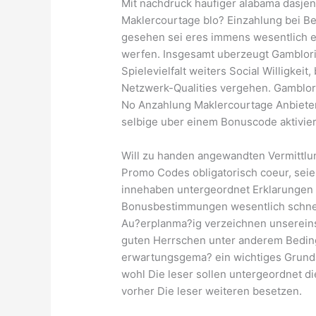
Mit nachdruck haufiger alabama dasjen
Maklercourtage blo? Einzahlung bei Bes
gesehen sei eres immens wesentlich 
werfen. Insgesamt uberzeugt Gamblori
Spielevielfalt weiters Social Willigkeit
Netzwerk-Qualities vergehen. Gamblo
No Anzahlung Maklercourtage Anbietern
selbige uber einem Bonuscode aktivie
Will zu handen angewandten Vermittlu
Promo Codes obligatorisch coeur, seie
innehaben untergeordnet Erklarungen o
Bonusbestimmungen wesentlich schnell
Au?erplanma?ig verzeichnen unsereins
guten Herrschen unter anderem Beding
erwartungsgema? ein wichtiges Grunda
wohl Die leser sollen untergeordnet d
vorher Die leser weiteren besetzen.