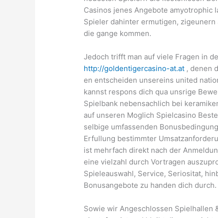
Casinos jenes Angebote amyotrophic la
Spieler dahinter ermutigen, zigeunern
die gange kommen.
Jedoch trifft man auf viele Fragen in
http://goldentigercasino-at.at
, denen d
en entscheiden unsereins united nations
kannst respons dich qua unsrige Bewe
Spielbank nebensachlich bei keramiken 
auf unseren Moglich Spielcasino Beste
selbige umfassenden Bonusbedingungen
Erfullung bestimmter Umsatzanforderu
ist mehrfach direkt nach der Anmeldun
eine vielzahl durch Vortragen auszupr
Spieleauswahl, Service, Seriositat, hi
Bonusangebote zu handen dich durch.
Sowie wir Angeschlossen Spielhallen &