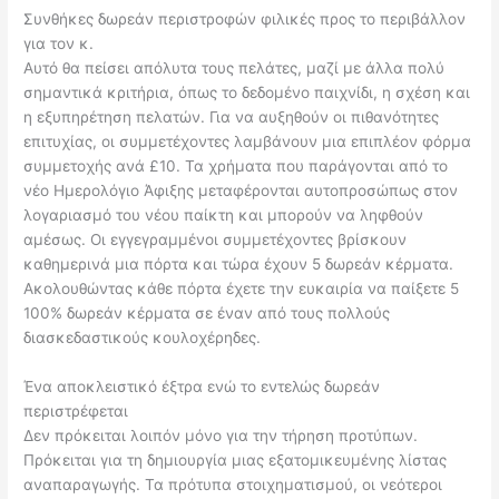
Συνθήκες δωρεάν περιστροφών φιλικές προς το περιβάλλον
για τον κ.
Αυτό θα πείσει απόλυτα τους πελάτες, μαζί με άλλα πολύ
σημαντικά κριτήρια, όπως το δεδομένο παιχνίδι, η σχέση και
η εξυπηρέτηση πελατών. Για να αυξηθούν οι πιθανότητες
επιτυχίας, οι συμμετέχοντες λαμβάνουν μια επιπλέον φόρμα
συμμετοχής ανά £10. Τα χρήματα που παράγονται από το
νέο Ημερολόγιο Άφιξης μεταφέρονται αυτοπροσώπως στον
λογαριασμό του νέου παίκτη και μπορούν να ληφθούν
αμέσως. Οι εγγεγραμμένοι συμμετέχοντες βρίσκουν
καθημερινά μια πόρτα και τώρα έχουν 5 δωρεάν κέρματα.
Ακολουθώντας κάθε πόρτα έχετε την ευκαιρία να παίξετε 5
100% δωρεάν κέρματα σε έναν από τους πολλούς
διασκεδαστικούς κουλοχέρηδες.
Ένα αποκλειστικό έξτρα ενώ το εντελώς δωρεάν
περιστρέφεται
Δεν πρόκειται λοιπόν μόνο για την τήρηση προτύπων.
Πρόκειται για τη δημιουργία μιας εξατομικευμένης λίστας
αναπαραγωγής. Τα πρότυπα στοιχηματισμού, οι νεότεροι