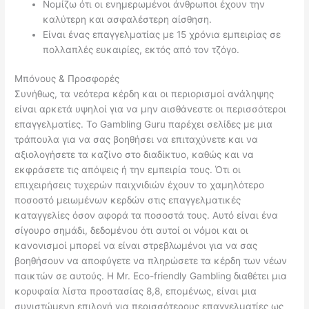
Νομίζω ότι οι ενημερωμένοι άνθρωποι έχουν την
καλύτερη και ασφαλέστερη αίσθηση.
Είναι ένας επαγγελματίας με 15 χρόνια εμπειρίας σε
πολλαπλές ευκαιρίες, εκτός από τον τζόγο.
Μπόνους & Προσφορές
Συνήθως, τα νεότερα κέρδη και οι περιορισμοί ανάληψης
είναι αρκετά υψηλοί για να μην αισθάνεστε οι περισσότεροι
επαγγελματίες. Το Gambling Guru παρέχει σελίδες με μια
τράπουλα για να σας βοηθήσει να επιταχύνετε και να
αξιολογήσετε τα καζίνο στο διαδίκτυο, καθώς και να
εκφράσετε τις απόψεις ή την εμπειρία τους. Ότι οι
επιχειρήσεις τυχερών παιχνιδιών έχουν το χαμηλότερο
ποσοστό μειωμένων κερδών στις επαγγελματικές
καταγγελίες όσον αφορά τα ποσοστά τους. Αυτό είναι ένα
σίγουρο σημάδι, δεδομένου ότι αυτοί οι νόμοι και οι
κανονισμοί μπορεί να είναι στρεβλωμένοι για να σας
βοηθήσουν να αποφύγετε να πληρώσετε τα κέρδη των νέων
παικτών σε αυτούς. Η Mr. Eco-friendly Gambling διαθέτει μια
κορυφαία λίστα προστασίας 8,8, επομένως, είναι μια
συνιστώμενη επιλογή για περισσότερους επαγγελματίες ως