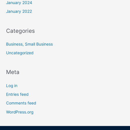
January 2024
January 2022
Categories
Business, Small Business
Uncategorized
Meta
Log in
Entries feed
Comments feed
WordPress.org