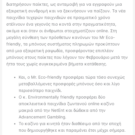
διατηρήσουν παίκτες, ως ανταμοιβή για να εγγραφούν μια
εξαιρετική συνδρομή και να ξεκινήσουν να παίζουν. Τα νέα
παιχνίδια τυχερών παιχνιδιών σε πραγματικό χρόνο
στέλνουν ένα γεγονός πιο κοντά στην πραγματικότητα,
ακόμα και όταν οι άνθρωποι στοιχηματίζουν online. Στη
μεγάλη σύνθεση των πρόσθετων κανόνων του Mr Eco-
friendly, τα μπόνους συστήματος πληρωμών προκύπτουν
από μια εξαιρετική ραψωδία, προσφέροντας επιπλέον
μπόνους στους παίκτες που λήγουν τον Φεβρουάριο μετά την
ήττα τους χωρίς συγκεκριμένα βήματα κατάθεσης.
Και, ο Mr. Eco-friendly προσφέρει τώρα τόσο συνεχώς
μεταβαλλόμενες προσφορές μπόνους όσο και λίγο
περισσότερο παιχνίδι.
Ο κ. Environmentally friendly προσφέρει δύο
αποκλειστικά παιχνίδια ζωντανού online καζίνο
μακριά από την NetEnt και δώδεκα από την
Advancement Gambling.
Το καζίνο για κινητά ήταν διαθέσιμο από την εποχή
που δημιουργήθηκε και παραμένει έτσι μέχρι σήμερα.